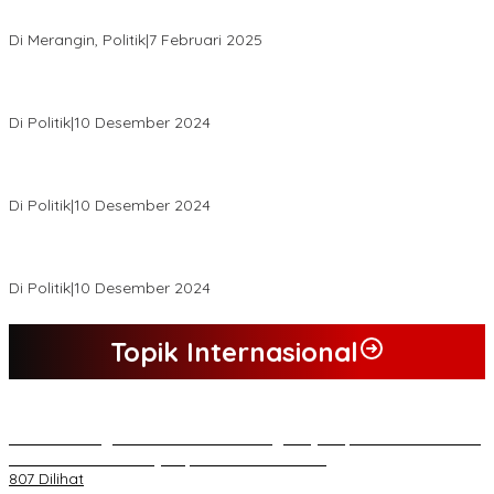
Terpilih
Di Merangin, Politik
|
7 Februari 2025
Pemkab Tanjab Barat Beri Bonus kepada Peserta MTQ
Berprestasi
Di Politik
|
10 Desember 2024
Buapati Tanjung Jabung Barat Anwar Sadat Lakukan Konsultasi
Dan Koordinasi Di Bappenas RI Terkait Dana DAK
Di Politik
|
10 Desember 2024
*Wakil Bupati Terpilih Kabupaten Tebo 2024 Nazar Efendi Ikuti
Gowes Bareng Forkompinda*
Di Politik
|
10 Desember 2024
Topik Internasional
*Lakukan Dugaan Intimidasi dan Penganiayaan, Mahasiswa Sultra
Tuntut Pemecatan Pj Bupati Buton Selatan*
807 Dilihat