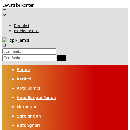
Lewati ke konten
Redaksi
Indeks Berita
Bungo
Kerinci
Kota Jambi
Kota Sungai Penuh
Merangin
Sarolangun
Batanghari