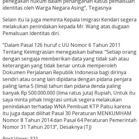
penegakan hukum dalam penanganan kasus pemalsuan
identitas oleh Warga Negara Asing”, Tegasnya
Selain itu Ia juga meminta Kepala Imigrasi Kendari segera
melakukan penindakan kepada Mr. Wang atas dugaan
Pemalsuan Identitas diri.
“Dalam Pasal 126 huruf c UU Nomor 6 Tahun 2011
Tentang Keimigrasian menegaskan bahwa: “Setiap orang
dengan sengaja memberikan data yang tidak sah atau
keterangan yang tidak benar untuk memperoleh
Dokumen Perjalanan Republik Indonesia bagi dirinya
sendiri atau orang lain dipidana dengan pidana penjara
paling lama 5 (lima) tahun dan pidana denda paling
banyak Rp 500.000.000 (lima ratus juta) Rupiah, Untuk itu
saya minta pihak Imigrasi untuk segera melakukan
penindakan terhadap WNA Pembuat KTP Palsu karena
itu juga dapat dilihat Pasal 30 Peraturan MENKUMHAM
Nomor 8 Tahun 2014 dan Pasal 64 Peraturan Pemerintah
Nomor 31 Tahun 2013”, Desaknya (Tj)
Post Views:
321