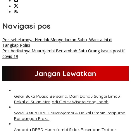
Navigasi pos
Pos sebelumnya
Hendak Mengedarkan Sabu, Wanita Ini di
Tangkap Polisi
Pos berikutnya
Muarojambi Bertambah Satu Orang kasus positif
covid 19
Jangan Lewatkan
Gelar Buka Puasa Bersama, Dam Danau Sungai Limau
Bakal di Sulap Menjadi Objek Wisata Yang Indah
Wakil Ketua DPRD Muarojambi A Haikal Pimpin Paripurna
Pandangan Fraksi
Anggota DPRD Muarojambi Sidak Pekerjaan Trotoar