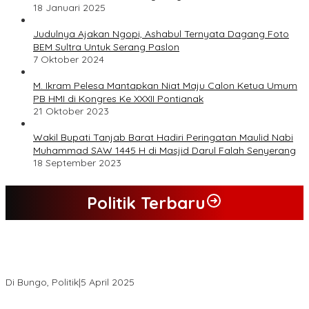
18 Januari 2025
Judulnya Ajakan Ngopi, Ashabul Ternyata Dagang Foto
BEM Sultra Untuk Serang Paslon
7 Oktober 2024
M. Ikram Pelesa Mantapkan Niat Maju Calon Ketua Umum
PB HMI di Kongres Ke XXXII Pontianak
21 Oktober 2023
Wakil Bupati Tanjab Barat Hadiri Peringatan Maulid Nabi
Muhammad SAW 1445 H di Masjid Darul Falah Senyerang
18 September 2023
Politik Terbaru
Hasil Quick Count, PSU Pilkada Bungo Pasangan Dedy Dayat
Unggul 220 Suara
Di Bungo, Politik
|
5 April 2025
KPU Tetapkan Syukur-Khafied Bupati dan Wakil Bupati Merangin