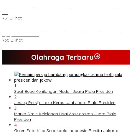
Kasad Terima Laporan Kenaikan Pangkat 70 Perwira Tinggi TNI
AD
751 Dilihat
PB HMI Minta Penetapan Kadernya Sebagai Tersangka Bukan
Upaya Kriminalisasi
730 Dilihat
Olahraga Terbaru
1
Saat Bepe Kehilangan Medali Juara Piala Presiden
2
Jersey Persija Laku Keras Usai Juara Piala Presiden
3
Marko Simic Kelelahan Usai Arak arakan Juara Piala
Presiden
4
Galeri Foto Klub Sepakbola Indonesia Persija Jakarta