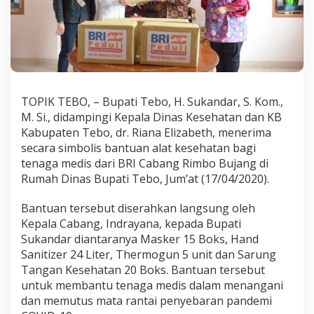
a
g
i
T
e
n
a
g
TOPIK TEBO, – Bupati Tebo, H. Sukandar, S. Kom.,
a
M. Si., didampingi Kepala Dinas Kesehatan dan KB
M
Kabupaten Tebo, dr. Riana Elizabeth, menerima
e
d
secara simbolis bantuan alat kesehatan bagi
i
tenaga medis dari BRI Cabang Rimbo Bujang di
s
Rumah Dinas Bupati Tebo, Jum’at (17/04/2020).
Bantuan tersebut diserahkan langsung oleh
Kepala Cabang, Indrayana, kepada Bupati
Sukandar diantaranya Masker 15 Boks, Hand
Sanitizer 24 Liter, Thermogun 5 unit dan Sarung
Tangan Kesehatan 20 Boks. Bantuan tersebut
untuk membantu tenaga medis dalam menangani
dan memutus mata rantai penyebaran pandemi