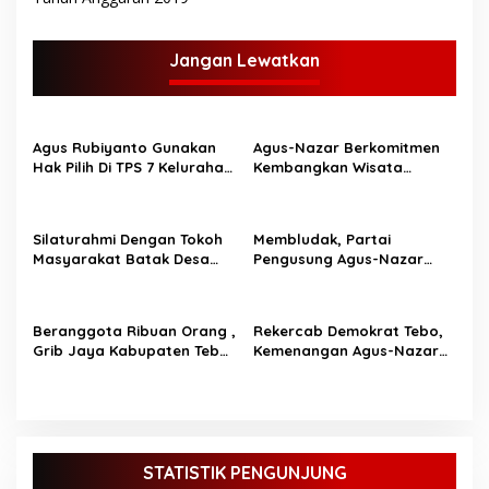
v
i
g
Jangan Lewatkan
a
s
Agus Rubiyanto Gunakan
Agus-Nazar Berkomitmen
i
Hak Pilih Di TPS 7 Kelurahan
Kembangkan Wisata
p
Wirotho Agung
Sejarah Yang Ada
Dikabupaten Tebo
o
Silaturahmi Dengan Tokoh
Membludak, Partai
s
Masyarakat Batak Desa
Pengusung Agus-Nazar
Perintis Agus-Nazar Dapat
Gelar Senam Bersama
Dukungan Penuh
Ribuan Warga
Beranggota Ribuan Orang ,
Rekercab Demokrat Tebo,
Grib Jaya Kabupaten Tebo
Kemenangan Agus-Nazar
Nyatakan Dukungan Ke
Harga Mati
Agus-Nazar
STATISTIK PENGUNJUNG