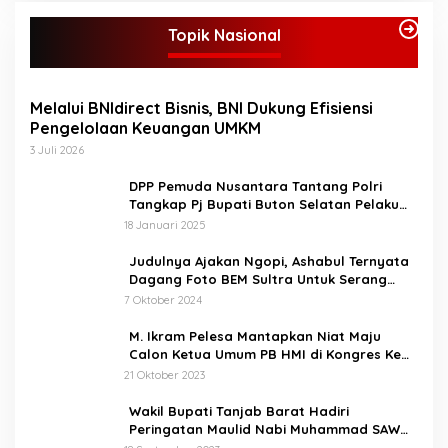
Topik Nasional
Melalui BNIdirect Bisnis, BNI Dukung Efisiensi
Pengelolaan Keuangan UMKM
3 Juli 2026
DPP Pemuda Nusantara Tantang Polri
Tangkap Pj Bupati Buton Selatan Pelaku
Penganiaya Aktvis HMI
18 Januari 2025
Judulnya Ajakan Ngopi, Ashabul Ternyata
Dagang Foto BEM Sultra Untuk Serang
Paslon
7 Oktober 2024
M. Ikram Pelesa Mantapkan Niat Maju
Calon Ketua Umum PB HMI di Kongres Ke
XXXII Pontianak
21 Oktober 2023
Wakil Bupati Tanjab Barat Hadiri
Peringatan Maulid Nabi Muhammad SAW
1445 H di Masjid Darul Falah Senyerang