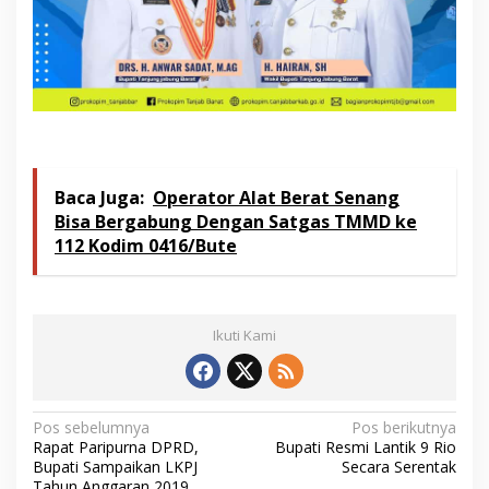
Baca Juga:
Operator Alat Berat Senang
Bisa Bergabung Dengan Satgas TMMD ke
112 Kodim 0416/Bute
Ikuti Kami
N
Pos sebelumnya
Pos berikutnya
Rapat Paripurna DPRD,
Bupati Resmi Lantik 9 Rio
a
Bupati Sampaikan LKPJ
Secara Serentak
Tahun Anggaran 2019