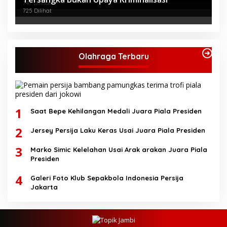
747 Dilihat
725 Dilihat
Olahraga Terbaru
1
Saat Bepe Kehilangan Medali Juara Piala Presiden
2
Jersey Persija Laku Keras Usai Juara Piala Presiden
3
Marko Simic Kelelahan Usai Arak arakan Juara Piala
Presiden
4
Galeri Foto Klub Sepakbola Indonesia Persija
Jakarta