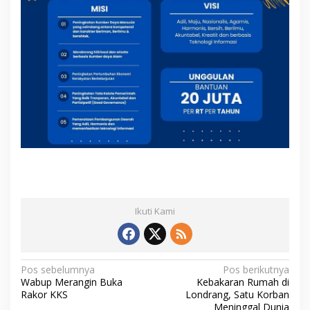
Ikuti Kami
N
Pos sebelumnya
Pos berikutnya
Wabup Merangin Buka
Kebakaran Rumah di
a
Rakor KKS
Londrang, Satu Korban
Meninggal Dunia