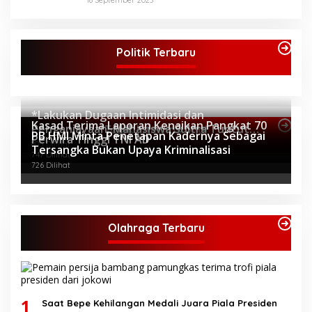
18 September 2023
Politik Terbaru
*Lakukan Dugaan Intimidasi dan
Kasad Terima Laporan Kenaikan Pangkat 70
Penganiayaan, Mahasiswa Sultra Tuntut
Topik Internasional
PB HMI Minta Penetapan Kadernya Sebagai
Perwira Tinggi TNI AD
Pemecatan Pj Bupati Buton Selatan*
805 Dilihat
Tersangka Bukan Upaya Kriminalisasi
747 Dilihat
726 Dilihat
Olahraga Terbaru
1
Saat Bepe Kehilangan Medali Juara Piala Presiden