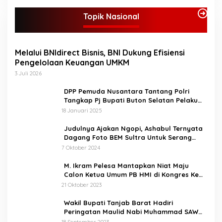
Topik Nasional
Melalui BNIdirect Bisnis, BNI Dukung Efisiensi
Pengelolaan Keuangan UMKM
3 Juli 2026
DPP Pemuda Nusantara Tantang Polri
Tangkap Pj Bupati Buton Selatan Pelaku
Penganiaya Aktvis HMI
18 Januari 2025
Judulnya Ajakan Ngopi, Ashabul Ternyata
Dagang Foto BEM Sultra Untuk Serang
Paslon
7 Oktober 2024
M. Ikram Pelesa Mantapkan Niat Maju
Calon Ketua Umum PB HMI di Kongres Ke
XXXII Pontianak
21 Oktober 2023
Wakil Bupati Tanjab Barat Hadiri
Peringatan Maulid Nabi Muhammad SAW
1445 H di Masjid Darul Falah Senyerang