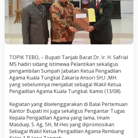
T
a
n
j
u
n
g
J
a
b
TOPIK TEBO, – Bupati Tanjab Barat Dr. Ir. H. Safrial
u
MS hadiri sidang istimewa Pelantikan sekaligus
n
g
pengambilan Sumpah Jabatan Ketua Pengadilan
B
Agama Kuala Tungkal Zakaria Ansori SH,I ,MH.
a
yang sebelumnya menjabat sebagai Wakil Ketua
r
Pengadilan Agama Kuala Tungkal. Kamis (13/08).
a
t
Kegiatan yang diselenggarakan di Balai Pertemuan
Kantor Bupati ini juga sekaligus Pengantar Tugas
Kepala Pengadilan Agama yang lama, Imam
Masduqi, S. Ag, SH, M.Hes yang dipromosikan
Sebagai Wakil Ketua Pengadilan Agama Rembang
Kelas 1 B Jawa Tengah.