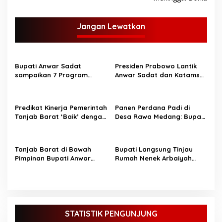
v
i
g
Jangan Lewatkan
a
s
Bupati Anwar Sadat
Presiden Prabowo Lantik
i
sampaikan 7 Program
Anwar Sadat dan Katamso
p
Unggulan di Safari
sebagai Bupati dan Wakil
Ramadhan Desa Bunga
Bupati Tanjung Jabung
o
Tanjung
Barat.
Predikat Kinerja Pemerintah
Panen Perdana Padi di
s
Tanjab Barat ‘Baik’ dengan
Desa Rawa Medang: Bupati
Capaian 85,76%
Tanjung Jabung Barat
Dorong Peningkatan
Ketahanan Pangan
Tanjab Barat di Bawah
Bupati Langsung Tinjau
Pimpinan Bupati Anwar
Rumah Nenek Arbaiyah
Sadat Siap Laksanakan
yang Roboh, Janji Bedah
Program Makan Bergizi
Rumah Bulan Ini
Gratis
STATISTIK PENGUNJUNG