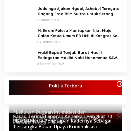
Judulnya Ajakan Ngopi, Ashabul Ternyata
Dagang Foto BEM Sultra Untuk Serang
Paslon
7 Oktober 2024
M. Ikram Pelesa Mantapkan Niat Maju
Calon Ketua Umum PB HMI di Kongres Ke
XXXII Pontianak
21 Oktober 2023
Wakil Bupati Tanjab Barat Hadiri
Peringatan Maulid Nabi Muhammad SAW
1445 H di Masjid Darul Falah Senyerang
18 September 2023
Politik Terbaru
*Lakukan Dugaan Intimidasi dan
Kasad Terima Laporan Kenaikan Pangkat 70
Penganiayaan, Mahasiswa Sultra Tuntut
Topik Internasional
PB HMI Minta Penetapan Kadernya Sebagai
Perwira Tinggi TNI AD
Pemecatan Pj Bupati Buton Selatan*
805 Dilihat
Tersangka Bukan Upaya Kriminalisasi
747 Dilihat