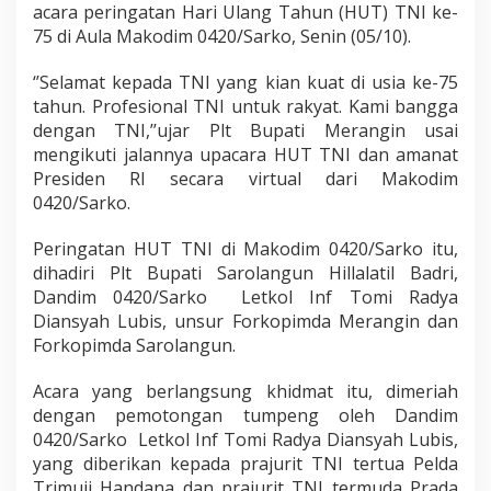
acara peringatan Hari Ulang Tahun (HUT) TNI ke-
75 di Aula Makodim 0420/Sarko, Senin (05/10).
‘’Selamat kepada TNI yang kian kuat di usia ke-75
tahun. Profesional TNI untuk rakyat. Kami bangga
dengan TNI,’’ujar Plt Bupati Merangin usai
mengikuti jalannya upacara HUT TNI dan amanat
Presiden RI secara virtual dari Makodim
0420/Sarko.
Peringatan HUT TNI di Makodim 0420/Sarko itu,
dihadiri Plt Bupati Sarolangun Hillalatil Badri,
Dandim 0420/Sarko Letkol Inf Tomi Radya
Diansyah Lubis, unsur Forkopimda Merangin dan
Forkopimda Sarolangun.
Acara yang berlangsung khidmat itu, dimeriah
dengan pemotongan tumpeng oleh Dandim
0420/Sarko Letkol Inf Tomi Radya Diansyah Lubis,
yang diberikan kepada prajurit TNI tertua Pelda
Trimuji Handana dan prajurit TNI termuda Prada