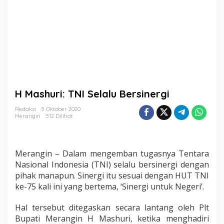
B
e
r
s
i
n
e
r
g
i
H Mashuri: TNI Selalu Bersinergi
Redaksi
5 Oktober 2020
Merangin
512 Dilihat
Merangin – Dalam mengemban tugasnya Tentara
Nasional Indonesia (TNI) selalu bersinergi dengan
pihak manapun. Sinergi itu sesuai dengan HUT TNI
ke-75 kali ini yang bertema, ‘Sinergi untuk Negeri’.
Hal tersebut ditegaskan secara lantang oleh Plt
Bupati Merangin H Mashuri, ketika menghadiri