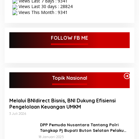
Views Last 7 days : 9341
Views Last 30 days : 28824
Views This Month : 9341
FOLLOW FB ME
Topik Nasional
Melalui BNIdirect Bisnis, BNI Dukung Efisiensi
Pengelolaan Keuangan UMKM
3 Juli 2026
DPP Pemuda Nusantara Tantang Polri
Tangkap Pj Bupati Buton Selatan Pelaku
Penganiaya Aktvis HMI
18 Januari 2025