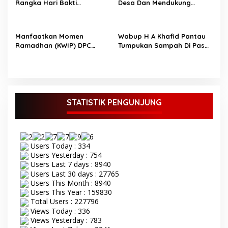
Rangka Hari Bakti
Desa Dan Mendukung
Pemasyarakatan ke-61,
Pemerintah
Lapas Bangko Bekerja
Sama dengan RSUD Kolonel
Manfaatkan Momen
Wabup H A Khafid Pantau
Abundjani Merangin
Ramadhan (KWIP) DPC
Tumpukan Sampah Di Pasar
Merangin Bagi-Bagi Takjil
Baru dan Pasar Rakyat
ke Pengguna Jalan
Merangin
STATISTIK PENGUNJUNG
Users Today : 334
Users Yesterday : 754
Users Last 7 days : 8940
Users Last 30 days : 27765
Users This Month : 8940
Users This Year : 159830
Total Users : 227796
Views Today : 336
Views Yesterday : 783