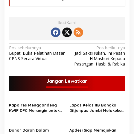
Ikuti Kami
N
Pos sebelumnya
Pos berikutnya
Bupati Buka Pelatihan Dasar
Jadi Saksi Nikah, Ini Pesan
a
CPNS Secara Virtual
H.Mashuri Kepada
v
Pasangan Hasbi & Rabika
i
g
Jangan Lewatkan
a
s
Kapolres Menggandeng
Lapas Kelas IIB Bangko
i
KWIP DPC Merangin untuk
Ditjenpas Jambi Melakukan
p
memastikan penyebaran
Bakti Sosial Menjelang
informasi yang edukatif
Ramadhan
o
dan menyejukkan selama
Donor Darah Dalam
Apdesi Siap Memajukan
s
bulan suci