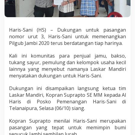
B
a
k
s
o
Haris-Sani (HS) – Dukungan untuk pasangan
,
H
nomor urut 3, Haris-Sani untuk memenangkan
i
Pilgub Jambi 2020 terus berdatangan tiap harinya.
n
g
Kali ini komunitas para penjual jamu, bakso,
g
tukang sayur, pemulung dan kelompok usaha kecil
a
T
lainnya yang menyebut namanya Laskar Mandiri
u
menyatakan dukungan untuk Haris-Sani.
k
a
Dukungan ini disampaikan langsung ketua tim
n
Laskar Mandiri, Kopran Suprapto SE MM kepada Al
g
S
Haris di Posko Pemenangan Haris-Sani di
a
Telanaipura, Selasa (06/10) siang.
y
u
Kopran Suprapto menilai Haris-Sani merupakan
r
pasangan yang tepat untuk memimpin bumi
J
u
sepucuk Jambi sembilan lurah.