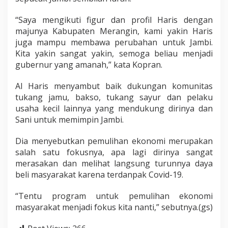
g
a
“Saya mengikuti figur dan profil Haris dengan
D
majunya Kabupaten Merangin, kami yakin Haris
u
juga mampu membawa perubahan untuk Jambi.
k
u
Kita yakin sangat yakin, semoga beliau menjadi
n
gubernur yang amanah,” kata Kopran.
g
H
Al Haris menyambut baik dukungan komunitas
a
tukang jamu, bakso, tukang sayur dan pelaku
r
i
usaha kecil lainnya yang mendukung dirinya dan
s
Sani untuk memimpin Jambi.
-
S
Dia menyebutkan pemulihan ekonomi merupakan
a
salah satu fokusnya, apa lagi dirinya sangat
n
i
merasakan dan melihat langsung turunnya daya
beli masyarakat karena terdanpak Covid-19.
“Tentu program untuk pemulihan ekonomi
masyarakat menjadi fokus kita nanti,” sebutnya.(gs)