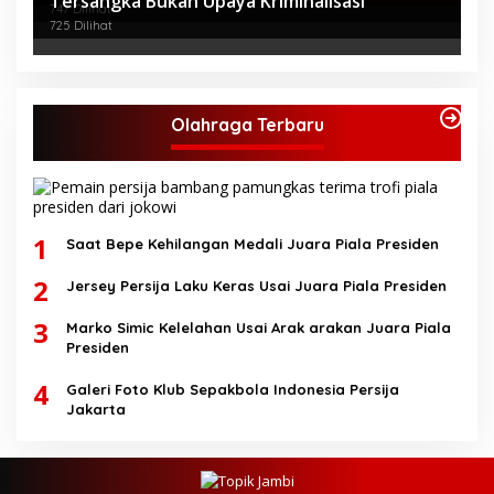
Tersangka Bukan Upaya Kriminalisasi
747 Dilihat
725 Dilihat
Olahraga Terbaru
1
Saat Bepe Kehilangan Medali Juara Piala Presiden
2
Jersey Persija Laku Keras Usai Juara Piala Presiden
3
Marko Simic Kelelahan Usai Arak arakan Juara Piala
Presiden
4
Galeri Foto Klub Sepakbola Indonesia Persija
Jakarta