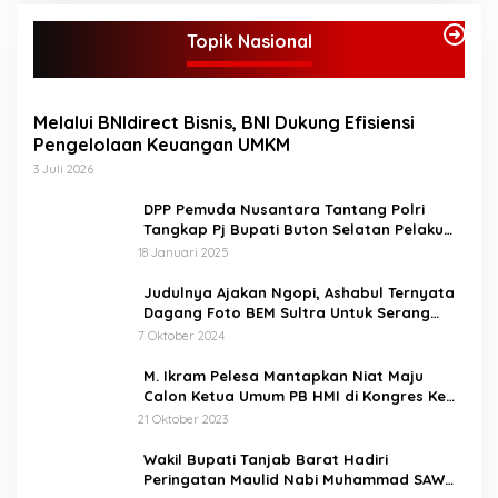
Topik Nasional
Melalui BNIdirect Bisnis, BNI Dukung Efisiensi
Pengelolaan Keuangan UMKM
3 Juli 2026
DPP Pemuda Nusantara Tantang Polri
Tangkap Pj Bupati Buton Selatan Pelaku
Penganiaya Aktvis HMI
18 Januari 2025
Judulnya Ajakan Ngopi, Ashabul Ternyata
Dagang Foto BEM Sultra Untuk Serang
Paslon
7 Oktober 2024
M. Ikram Pelesa Mantapkan Niat Maju
Calon Ketua Umum PB HMI di Kongres Ke
XXXII Pontianak
21 Oktober 2023
Wakil Bupati Tanjab Barat Hadiri
Peringatan Maulid Nabi Muhammad SAW