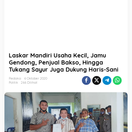
K
e
c
i
l
,
J
a
m
u
Laskar Mandiri Usaha Kecil, Jamu
G
e
Gendong, Penjual Bakso, Hingga
n
Tukang Sayur Juga Dukung Haris-Sani
d
o
Redaksi
6 Oktober 2020
n
Politik
266 Dilihat
g
,
P
e
n
j
u
a
l