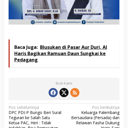
Baca Juga:
Blusukan di Pasar Aur Duri, Al
Haris Bagikan Ramuan Daun Sungkai ke
Pedagang
Ikuti Kami
N
Pos sebelumnya
Pos berikutnya
DPC PDI-P Bungo Beri Surat
Keluarga Palembang
a
Teguran ke Salah Satu
Bersaudara (Persada) dan
v
Ketua PAC, Heri : Tidak
Relawan Fasha Dukung
Indahkan, Bisa Pemecatan
Haris-Sani