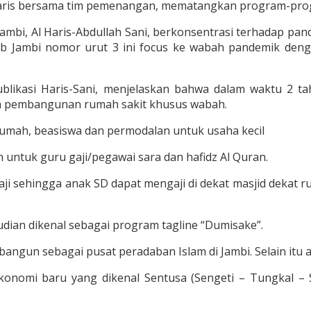
 Haris bersama tim pemenangan, mematangkan program-prog
ambi, Al Haris-Abdullah Sani, berkonsentrasi terhadap p
lgub Jambi nomor urut 3 ini focus ke wabah pandemik de
ublikasi Haris-Sani, menjelaskan bahwa dalam waktu 2 t
ah pembangunan rumah sakit khusus wabah.
 rumah, beasiswa dan permodalan untuk usaha kecil
ntuk guru gaji/pegawai sara dan hafidz Al Quran.
aji sehingga anak SD dapat mengaji di dekat masjid dekat 
ian dikenal sebagai program tagline “Dumisake”.
bangun sebagai pusat peradaban Islam di Jambi. Selain itu 
onomi baru yang dikenal Sentusa (Sengeti – Tungkal 