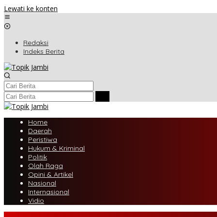
Lewati ke konten
Redaksi
Indeks Berita
Home
Daerah
Peristiwa
Hukum & Kriminal
Politik
Olah Raga
Opini & Artikel
Nasional
Internasional
Vidio