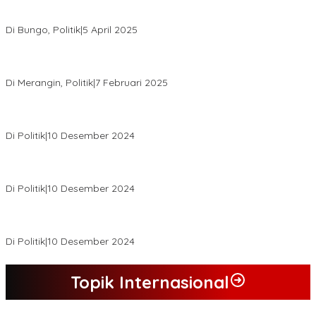
Hasil Quick Count, PSU Pilkada Bungo Pasangan Dedy Dayat
Unggul 220 Suara
Di Bungo, Politik
|
5 April 2025
KPU Tetapkan Syukur-Khafied Bupati dan Wakil Bupati Merangin
Terpilih
Di Merangin, Politik
|
7 Februari 2025
Pemkab Tanjab Barat Beri Bonus kepada Peserta MTQ
Berprestasi
Di Politik
|
10 Desember 2024
Buapati Tanjung Jabung Barat Anwar Sadat Lakukan Konsultasi
Dan Koordinasi Di Bappenas RI Terkait Dana DAK
Di Politik
|
10 Desember 2024
*Wakil Bupati Terpilih Kabupaten Tebo 2024 Nazar Efendi Ikuti
Gowes Bareng Forkompinda*
Di Politik
|
10 Desember 2024
Topik Internasional