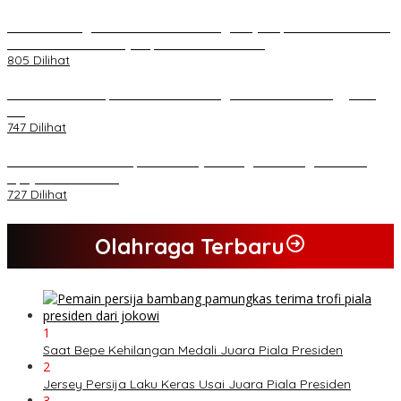
*Lakukan Dugaan Intimidasi dan Penganiayaan, Mahasiswa Sultra
Tuntut Pemecatan Pj Bupati Buton Selatan*
805 Dilihat
Kasad Terima Laporan Kenaikan Pangkat 70 Perwira Tinggi TNI
AD
747 Dilihat
PB HMI Minta Penetapan Kadernya Sebagai Tersangka Bukan
Upaya Kriminalisasi
727 Dilihat
Olahraga Terbaru
1
Saat Bepe Kehilangan Medali Juara Piala Presiden
2
Jersey Persija Laku Keras Usai Juara Piala Presiden
3