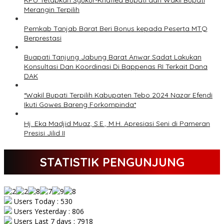
KPU Tetapkan Syukur-Khafied Bupati dan Wakil Bupati
Merangin Terpilih
Pemkab Tanjab Barat Beri Bonus kepada Peserta MTQ
Berprestasi
Buapati Tanjung Jabung Barat Anwar Sadat Lakukan
Konsultasi Dan Koordinasi Di Bappenas RI Terkait Dana
DAK
*Wakil Bupati Terpilih Kabupaten Tebo 2024 Nazar Efendi
Ikuti Gowes Bareng Forkompinda*
Hj. Eka Madjid Muaz, S.E., M.H. Apresiasi Seni di Pameran
Presisi Jilid II
STATISTIK PENGUNJUNG
Users Today : 530
Users Yesterday : 806
Users Last 7 days : 7918