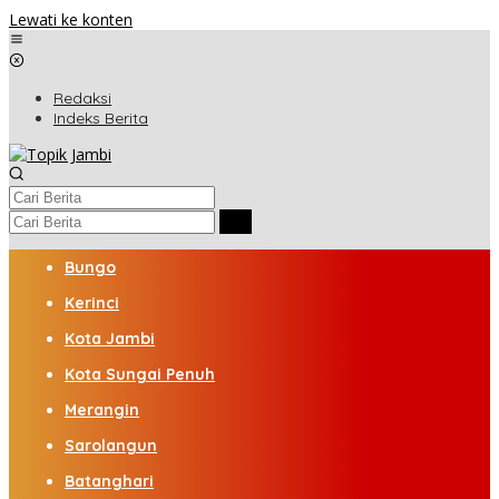
Lewati ke konten
Redaksi
Indeks Berita
Bungo
Kerinci
Kota Jambi
Kota Sungai Penuh
Merangin
Sarolangun
Batanghari