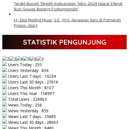
*Wakil Bupati Terpilih Kabupaten Tebo 2024 Nazar Efendi
Ikuti Gowes Bareng Forkompinda*
Hj. Eka Madjid Muaz, S.E., M.H. Apresiasi Seni di Pameran
Presisi Jilid II
STATISTIK PENGUNJUNG
Users Today : 255
Users Yesterday : 834
Users Last 7 days : 10234
Users Last 30 days : 27616
Users This Month : 8107
Users This Year : 158997
Total Users : 226963
Views Today : 258
Views Yesterday : 859
Views Last 7 days : 10685
Views Last 30 days : 28663
Views This Month : 8480