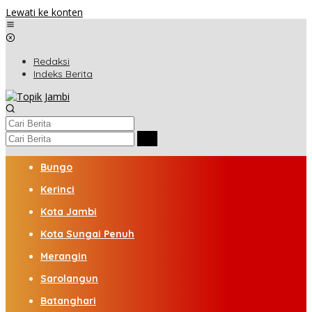
Lewati ke konten
Redaksi
Indeks Berita
Bungo
Kerinci
Kota Jambi
Kota Sungai Penuh
Merangin
Sarolangun
Batanghari