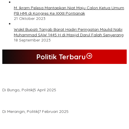
M. Ikram Pelesa Mantapkan Niat Maju Calon Ketua Umum
PB HMI di Kongres Ke XXXII Pontianak
21 Oktober 2023
Wakil Bupati Tanjab Barat Hadiri Peringatan Maulid Nabi
Muhammad SAW 1445 H di Masjid Darul Falah Senyerang
18 September 2023
Politik Terbaru
Hasil Quick Count, PSU Pilkada Bungo Pasangan Dedy Dayat
Unggul 220 Suara
Di Bungo, Politik
|
5 April 2025
KPU Tetapkan Syukur-Khafied Bupati dan Wakil Bupati Merangin
Terpilih
Di Merangin, Politik
|
7 Februari 2025
Pemkab Tanjab Barat Beri Bonus kepada Peserta MTQ
Berprestasi