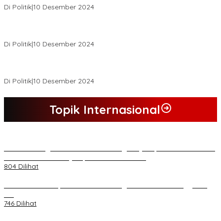
Di Politik
|
10 Desember 2024
Buapati Tanjung Jabung Barat Anwar Sadat Lakukan Konsultasi
Dan Koordinasi Di Bappenas RI Terkait Dana DAK
Di Politik
|
10 Desember 2024
*Wakil Bupati Terpilih Kabupaten Tebo 2024 Nazar Efendi Ikuti
Gowes Bareng Forkompinda*
Di Politik
|
10 Desember 2024
Topik Internasional
*Lakukan Dugaan Intimidasi dan Penganiayaan, Mahasiswa Sultra
Tuntut Pemecatan Pj Bupati Buton Selatan*
804 Dilihat
Kasad Terima Laporan Kenaikan Pangkat 70 Perwira Tinggi TNI
AD
746 Dilihat