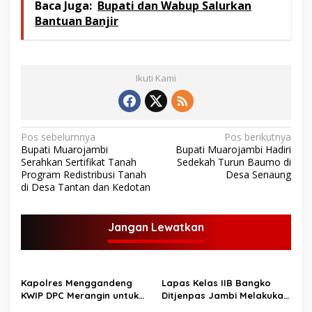
Baca Juga:
Bupati dan Wabup Salurkan
Bantuan Banjir
Ikuti Kami
N
Pos sebelumnya
Pos berikutnya
Bupati Muarojambi
Bupati Muarojambi Hadiri
a
Serahkan Sertifikat Tanah
Sedekah Turun Baumo di
v
Program Redistribusi Tanah
Desa Senaung
di Desa Tantan dan Kedotan
i
g
Jangan Lewatkan
a
s
i
Kapolres Menggandeng
Lapas Kelas IIB Bangko
p
KWIP DPC Merangin untuk
Ditjenpas Jambi Melakukan
memastikan penyebaran
Bakti Sosial Menjelang