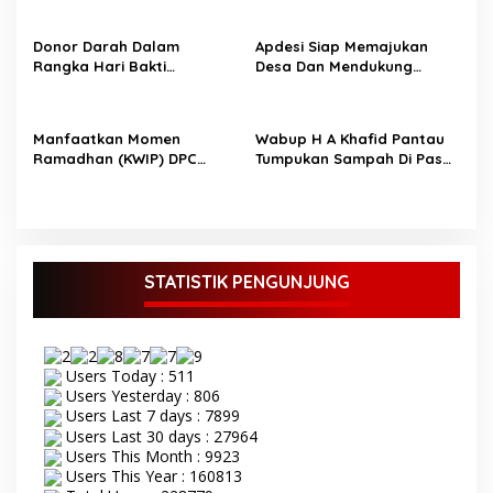
o
informasi yang edukatif
Ramadhan
s
dan menyejukkan selama
Donor Darah Dalam
Apdesi Siap Memajukan
bulan suci
Rangka Hari Bakti
Desa Dan Mendukung
Pemasyarakatan ke-61,
Pemerintah
Lapas Bangko Bekerja
Sama dengan RSUD Kolonel
Manfaatkan Momen
Wabup H A Khafid Pantau
Abundjani Merangin
Ramadhan (KWIP) DPC
Tumpukan Sampah Di Pasar
Merangin Bagi-Bagi Takjil
Baru dan Pasar Rakyat
ke Pengguna Jalan
Merangin
STATISTIK PENGUNJUNG
Users Today : 511
Users Yesterday : 806
Users Last 7 days : 7899
Users Last 30 days : 27964
Users This Month : 9923
Users This Year : 160813