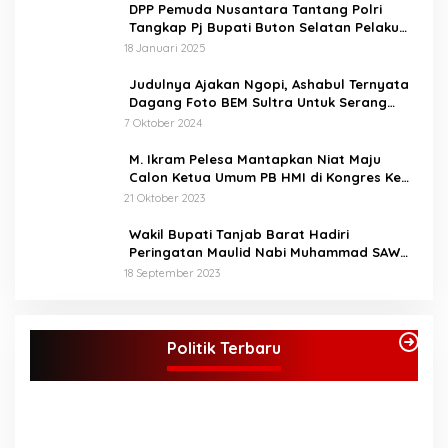
DPP Pemuda Nusantara Tantang Polri
Tangkap Pj Bupati Buton Selatan Pelaku
Penganiaya Aktvis HMI
18 Januari 2025
Judulnya Ajakan Ngopi, Ashabul Ternyata
Dagang Foto BEM Sultra Untuk Serang
Paslon
7 Oktober 2024
M. Ikram Pelesa Mantapkan Niat Maju
Calon Ketua Umum PB HMI di Kongres Ke
XXXII Pontianak
21 Oktober 2023
Wakil Bupati Tanjab Barat Hadiri
Peringatan Maulid Nabi Muhammad SAW
1445 H di Masjid Darul Falah Senyerang
18 September 2023
KPU Tetapkan Syukur-Khafied Bupati dan
Wakil Bupati Merangin Terpilih
Politik Terbaru
Di Merangin, Politik
|
7 Februari 2025