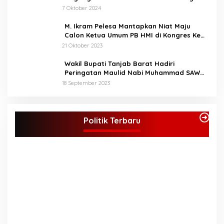
Paslon
7 Oktober 2024
M. Ikram Pelesa Mantapkan Niat Maju
Calon Ketua Umum PB HMI di Kongres Ke
XXXII Pontianak
21 Oktober 2023
Wakil Bupati Tanjab Barat Hadiri
Peringatan Maulid Nabi Muhammad SAW
1445 H di Masjid Darul Falah Senyerang
18 September 2023
KPU Tetapkan Syukur-Khafied Bupati dan
Wakil Bupati Merangin Terpilih
Politik Terbaru
Di Merangin, Politik
|
7 Februari 2025
P