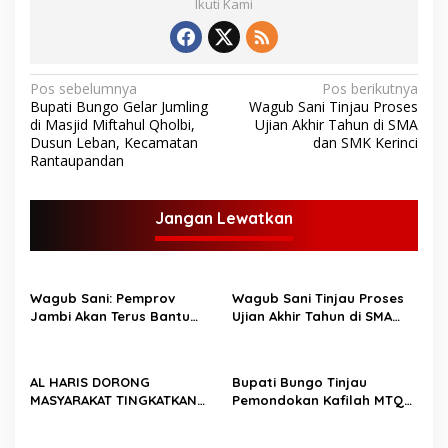
Ikuti Kami
N
Pos sebelumnya
Pos berikutnya
Bupati Bungo Gelar Jumling
Wagub Sani Tinjau Proses
a
di Masjid Miftahul Qholbi,
Ujian Akhir Tahun di SMA
v
Dusun Leban, Kecamatan
dan SMK Kerinci
Rantaupandan
i
g
Jangan Lewatkan
a
s
i
Wagub Sani: Pemprov
Wagub Sani Tinjau Proses
p
Jambi Akan Terus Bantu
Ujian Akhir Tahun di SMA
Lembaga Pendidikan Islam
dan SMK Kerinci
o
s
AL HARIS DORONG
Bupati Bungo Tinjau
MASYARAKAT TINGKATKAN
Pemondokan Kafilah MTQ
KREATIFITAS DAN INOVASI
ke 51 di Kota Sungai Penuh