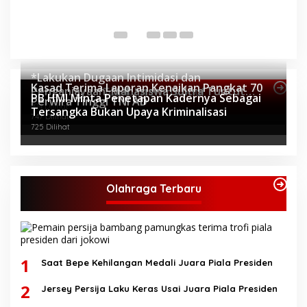
P
Di 
*Lakukan Dugaan Intimidasi dan
Kasad Terima Laporan Kenaikan Pangkat 70
Penganiayaan, Mahasiswa Sultra Tuntut
Topik Internasional
PB HMI Minta Penetapan Kadernya Sebagai
Perwira Tinggi TNI AD
Pemecatan Pj Bupati Buton Selatan*
804 Dilihat
Tersangka Bukan Upaya Kriminalisasi
747 Dilihat
725 Dilihat
Olahraga Terbaru
1
Saat Bepe Kehilangan Medali Juara Piala Presiden
2
Jersey Persija Laku Keras Usai Juara Piala Presiden