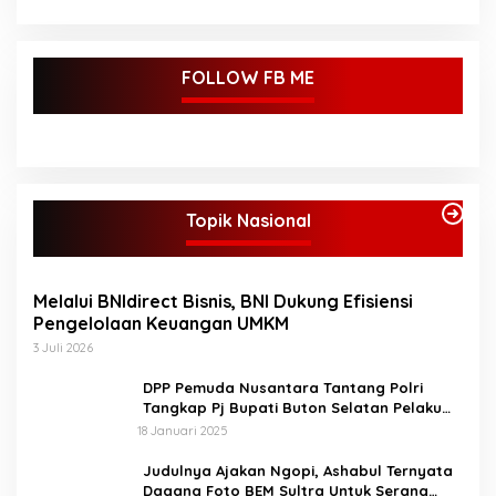
FOLLOW FB ME
Topik Nasional
Melalui BNIdirect Bisnis, BNI Dukung Efisiensi
Pengelolaan Keuangan UMKM
3 Juli 2026
DPP Pemuda Nusantara Tantang Polri
Tangkap Pj Bupati Buton Selatan Pelaku
Penganiaya Aktvis HMI
18 Januari 2025
Judulnya Ajakan Ngopi, Ashabul Ternyata
Dagang Foto BEM Sultra Untuk Serang