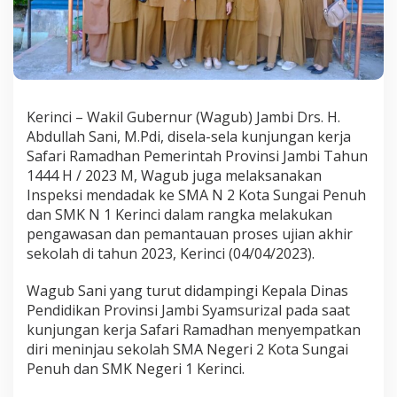
n
S
M
K
K
e
r
Kerinci – Wakil Gubernur (Wagub) Jambi Drs. H.
i
Abdullah Sani, M.Pdi, disela-sela kunjungan kerja
n
c
Safari Ramadhan Pemerintah Provinsi Jambi Tahun
i
1444 H / 2023 M, Wagub juga melaksanakan
Inspeksi mendadak ke SMA N 2 Kota Sungai Penuh
dan SMK N 1 Kerinci dalam rangka melakukan
pengawasan dan pemantauan proses ujian akhir
sekolah di tahun 2023, Kerinci (04/04/2023).
Wagub Sani yang turut didampingi Kepala Dinas
Pendidikan Provinsi Jambi Syamsurizal pada saat
kunjungan kerja Safari Ramadhan menyempatkan
diri meninjau sekolah SMA Negeri 2 Kota Sungai
Penuh dan SMK Negeri 1 Kerinci.