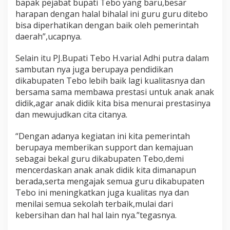
bapak pejabat bupati Tebo yang baru,besar
a
harapan dengan halal bihalal ini guru guru ditebo
d
bisa diperhatikan dengan baik oleh pemerintah
i
r
daerah”,ucapnya.
i
h
Selain itu PJ.Bupati Tebo H.varial Adhi putra dalam
a
sambutan nya juga berupaya pendidikan
l
dikabupaten Tebo lebih baik lagi kualitasnya dan
a
l
bersama sama membawa prestasi untuk anak anak
b
didik,agar anak didik kita bisa menurai prestasinya
i
dan mewujudkan cita citanya.
h
a
“Dengan adanya kegiatan ini kita pemerintah
l
a
berupaya memberikan support dan kemajuan
l
sebagai bekal guru dikabupaten Tebo,demi
d
mencerdaskan anak anak didik kita dimanapun
i
berada,serta mengajak semua guru dikabupaten
a
u
Tebo ini meningkatkan juga kualitas nya dan
l
menilai semua sekolah terbaik,mulai dari
a
kebersihan dan hal hal lain nya.”tegasnya.
d
i