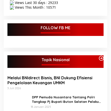
Views Last 30 days : 29233
Views This Month : 10571
FOLLOW FB ME
Topik Nasional
Melalui BNIdirect Bisnis, BNI Dukung Efisiensi
Pengelolaan Keuangan UMKM
3 Juli 2026
DPP Pemuda Nusantara Tantang Polri
Tangkap Pj Bupati Buton Selatan Pelaku
Penganiaya Aktvis HMI
18 Januari 2025