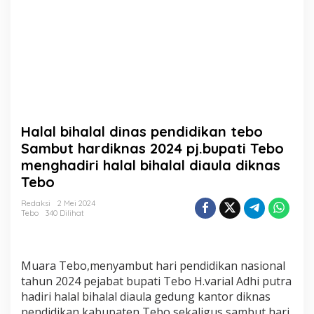
e
n
d
i
d
i
k
a
n
t
Halal bihalal dinas pendidikan tebo
e
b
Sambut hardiknas 2024 pj.bupati Tebo
o
menghadiri halal bihalal diaula diknas
S
Tebo
a
m
Redaksi
2 Mei 2024
b
Tebo
340 Dilihat
u
t
h
a
Muara Tebo,menyambut hari pendidikan nasional
r
tahun 2024 pejabat bupati Tebo H.varial Adhi putra
d
hadiri halal bihalal diaula gedung kantor diknas
i
k
pendidikan kabupaten Tebo sekaligus sambut hari