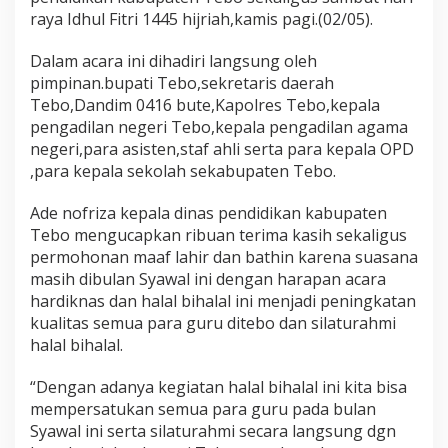
n
raya Idhul Fitri 1445 hijriah,kamis pagi.(02/05).
a
s
Dalam acara ini dihadiri langsung oleh
2
pimpinan.bupati Tebo,sekretaris daerah
0
2
Tebo,Dandim 0416 bute,Kapolres Tebo,kepala
4
pengadilan negeri Tebo,kepala pengadilan agama
p
negeri,para asisten,staf ahli serta para kepala OPD
j
,para kepala sekolah sekabupaten Tebo.
.
b
u
Ade nofriza kepala dinas pendidikan kabupaten
p
Tebo mengucapkan ribuan terima kasih sekaligus
a
permohonan maaf lahir dan bathin karena suasana
t
masih dibulan Syawal ini dengan harapan acara
i
T
hardiknas dan halal bihalal ini menjadi peningkatan
e
kualitas semua para guru ditebo dan silaturahmi
b
halal bihalal.
o
m
“Dengan adanya kegiatan halal bihalal ini kita bisa
e
n
mempersatukan semua para guru pada bulan
g
Syawal ini serta silaturahmi secara langsung dgn
h