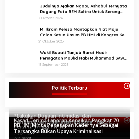
Judulnya Ajakan Ngopi, Ashabul Ternyata
Dagang Foto BEM Sultra Untuk Serang
Paslon
7 Oktober 2024
M. Ikram Pelesa Mantapkan Niat Maju
Calon Ketua Umum PB HMI di Kongres Ke
XXXII Pontianak
21 Oktober 2023
Wakil Bupati Tanjab Barat Hadiri
Peringatan Maulid Nabi Muhammad SAW
1445 H di Masjid Darul Falah Senyerang
18 September 2023
Politik Terbaru
*Lakukan Dugaan Intimidasi dan
Kasad Terima Laporan Kenaikan Pangkat 70
Penganiayaan, Mahasiswa Sultra Tuntut
Topik Internasional
PB HMI Minta Penetapan Kadernya Sebagai
Perwira Tinggi TNI AD
Pemecatan Pj Bupati Buton Selatan*
806 Dilihat
Tersangka Bukan Upaya Kriminalisasi
748 Dilihat
729 Dilihat