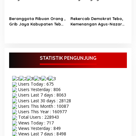
Perintis Agus-Nazar Dapat
Gelar Senam Bersama
Dukungan Penuh
Ribuan Warga
Beranggota Ribuan Orang ,
Rekercab Demokrat Tebo,
Grib Jaya Kabupaten Tebo
Kemenangan Agus-Nazar
Nyatakan Dukungan Ke
Harga Mati
Agus-Nazar
STATISTIK PENGUNJUNG
Users Today : 675
Users Yesterday : 806
Users Last 7 days : 8063
Users Last 30 days : 28128
Users This Month : 10087
Users This Year : 160977
Total Users : 228943
Views Today : 717
Views Yesterday : 849
Views Last 7 days : 8498