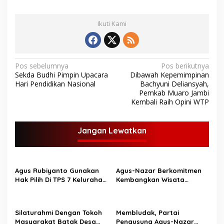
Ikuti Kami
N
Pos sebelumnya
Pos berikutnya
Sekda Budhi Pimpin Upacara
Dibawah Kepemimpinan
a
Hari Pendidikan Nasional
Bachyuni Deliansyah,
v
Pemkab Muaro Jambi
Kembali Raih Opini WTP
i
g
Jangan Lewatkan
a
s
i
Agus Rubiyanto Gunakan
Agus-Nazar Berkomitmen
p
Hak Pilih Di TPS 7 Kelurahan
Kembangkan Wisata
Wirotho Agung
Sejarah Yang Ada
o
Dikabupaten Tebo
s
Silaturahmi Dengan Tokoh
Membludak, Partai
Masyarakat Batak Desa
Pengusung Agus-Nazar