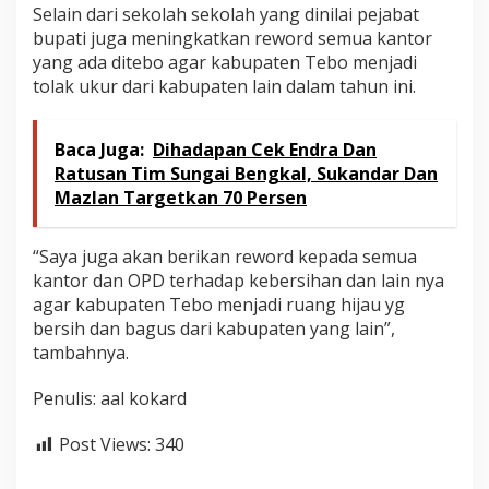
Selain dari sekolah sekolah yang dinilai pejabat
k
n
bupati juga meningkatkan reword semua kantor
a
yang ada ditebo agar kabupaten Tebo menjadi
s
tolak ukur dari kabupaten lain dalam tahun ini.
T
e
b
Baca Juga:
Dihadapan Cek Endra Dan
o
Ratusan Tim Sungai Bengkal, Sukandar Dan
Mazlan Targetkan 70 Persen
“Saya juga akan berikan reword kepada semua
kantor dan OPD terhadap kebersihan dan lain nya
agar kabupaten Tebo menjadi ruang hijau yg
bersih dan bagus dari kabupaten yang lain”,
tambahnya.
Penulis: aal kokard
Post Views:
340