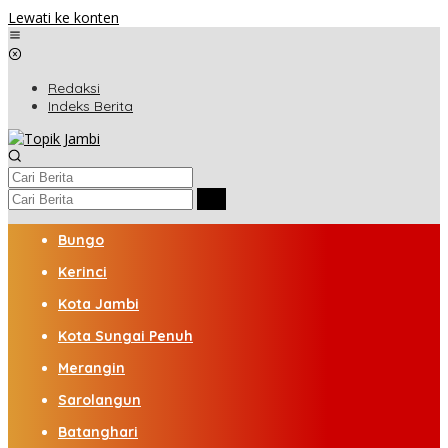
Lewati ke konten
Redaksi
Indeks Berita
Bungo
Kerinci
Kota Jambi
Kota Sungai Penuh
Merangin
Sarolangun
Batanghari