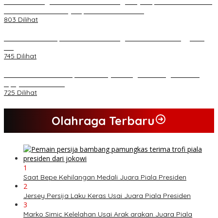
*Lakukan Dugaan Intimidasi dan Penganiayaan, Mahasiswa Sultra
Tuntut Pemecatan Pj Bupati Buton Selatan*
803 Dilihat
Kasad Terima Laporan Kenaikan Pangkat 70 Perwira Tinggi TNI
AD
745 Dilihat
PB HMI Minta Penetapan Kadernya Sebagai Tersangka Bukan
Upaya Kriminalisasi
725 Dilihat
Olahraga Terbaru
1
Saat Bepe Kehilangan Medali Juara Piala Presiden
2
Jersey Persija Laku Keras Usai Juara Piala Presiden
3
Marko Simic Kelelahan Usai Arak arakan Juara Piala