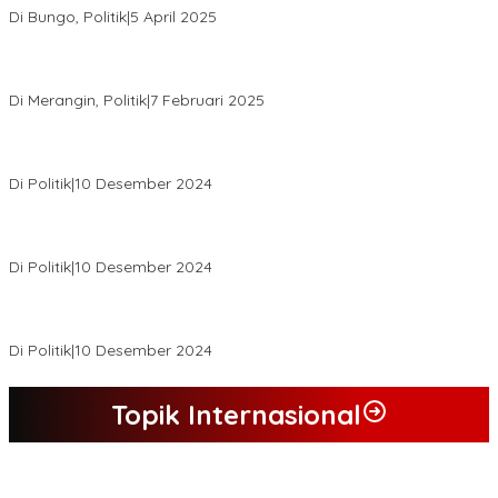
Di Bungo, Politik
|
5 April 2025
KPU Tetapkan Syukur-Khafied Bupati dan Wakil Bupati Merangin
Terpilih
Di Merangin, Politik
|
7 Februari 2025
Pemkab Tanjab Barat Beri Bonus kepada Peserta MTQ
Berprestasi
Di Politik
|
10 Desember 2024
Buapati Tanjung Jabung Barat Anwar Sadat Lakukan Konsultasi
Dan Koordinasi Di Bappenas RI Terkait Dana DAK
Di Politik
|
10 Desember 2024
*Wakil Bupati Terpilih Kabupaten Tebo 2024 Nazar Efendi Ikuti
Gowes Bareng Forkompinda*
Di Politik
|
10 Desember 2024
Topik Internasional