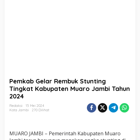
b
u
k
S
t
u
n
t
i
n
g
T
i
n
Pemkab Gelar Rembuk Stunting
g
k
Tingkat Kabupaten Muaro Jambi Tahun
a
2024
t
K
Redaksi
15 Mei 2024
a
Kota Jambi
270 Dilihat
b
u
p
a
MUARO JAMBI – Pemerintah Kabupaten Muaro
t