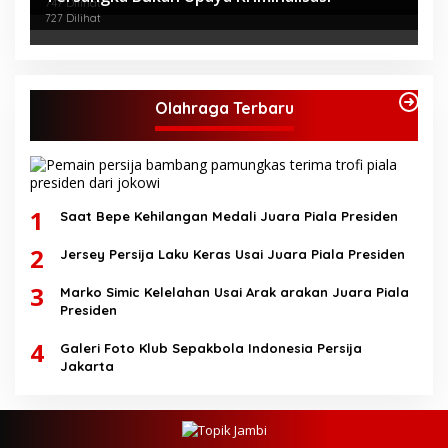
747 Dilihat
727 Dilihat
Olahraga Terbaru
1
Saat Bepe Kehilangan Medali Juara Piala Presiden
2
Jersey Persija Laku Keras Usai Juara Piala Presiden
3
Marko Simic Kelelahan Usai Arak arakan Juara Piala
Presiden
4
Galeri Foto Klub Sepakbola Indonesia Persija
Jakarta