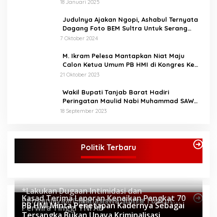
Penganiaya Aktvis HMI
18 Januari 2025
Judulnya Ajakan Ngopi, Ashabul Ternyata
Dagang Foto BEM Sultra Untuk Serang
Paslon
7 Oktober 2024
M. Ikram Pelesa Mantapkan Niat Maju
Calon Ketua Umum PB HMI di Kongres Ke
XXXII Pontianak
21 Oktober 2023
Wakil Bupati Tanjab Barat Hadiri
Peringatan Maulid Nabi Muhammad SAW
1445 H di Masjid Darul Falah Senyerang
18 September 2023
Politik Terbaru
*Lakukan Dugaan Intimidasi dan
Kasad Terima Laporan Kenaikan Pangkat 70
Penganiayaan, Mahasiswa Sultra Tuntut
Topik Internasional
PB HMI Minta Penetapan Kadernya Sebagai
Perwira Tinggi TNI AD
Pemecatan Pj Bupati Buton Selatan*
805 Dilihat
Tersangka Bukan Upaya Kriminalisasi