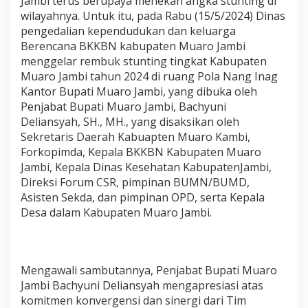
Jambi terus berupaya menekan angka stunting di
e
wilayahnya. Untuk itu, pada Rabu (15/5/2024) Dinas
n
pengedalian kependudukan dan keluarga
M
u
Berencana BKKBN kabupaten Muaro Jambi
a
menggelar rembuk stunting tingkat Kabupaten
r
Muaro Jambi tahun 2024 di ruang Pola Nang Inag
o
Kantor Bupati Muaro Jambi, yang dibuka oleh
J
Penjabat Bupati Muaro Jambi, Bachyuni
a
m
Deliansyah, SH., MH., yang disaksikan oleh
b
Sekretaris Daerah Kabuapten Muaro Kambi,
i
Forkopimda, Kepala BKKBN Kabupaten Muaro
T
Jambi, Kepala Dinas Kesehatan KabupatenJambi,
a
h
Direksi Forum CSR, pimpinan BUMN/BUMD,
u
Asisten Sekda, dan pimpinan OPD, serta Kepala
n
Desa dalam Kabupaten Muaro Jambi.
2
0
2
4
Mengawali sambutannya, Penjabat Bupati Muaro
Jambi Bachyuni Deliansyah mengapresiasi atas
komitmen konvergensi dan sinergi dari Tim