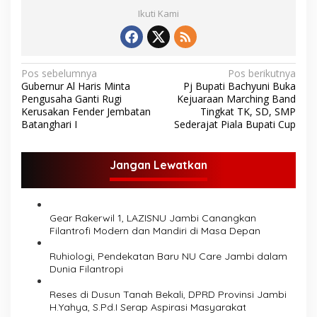
Ikuti Kami
N
Pos sebelumnya
Pos berikutnya
Gubernur Al Haris Minta
Pj Bupati Bachyuni Buka
a
Pengusaha Ganti Rugi
Kejuaraan Marching Band
v
Kerusakan Fender Jembatan
Tingkat TK, SD, SMP
Batanghari I
Sederajat Piala Bupati Cup
i
g
Jangan Lewatkan
a
s
i
Gear Rakerwil 1, LAZISNU Jambi Canangkan
p
Filantrofi Modern dan Mandiri di Masa Depan
o
Ruhiologi, Pendekatan Baru NU Care Jambi dalam
Dunia Filantropi
s
Reses di Dusun Tanah Bekali, DPRD Provinsi Jambi
H.Yahya, S.Pd.I Serap Aspirasi Masyarakat