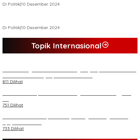
Di Politik
|
10 Desember 2024
*Wakil Bupati Terpilih Kabupaten Tebo 2024 Nazar Efendi Ikuti
Gowes Bareng Forkompinda*
Di Politik
|
10 Desember 2024
Topik Internasional
*Lakukan Dugaan Intimidasi dan Penganiayaan, Mahasiswa Sultra
Tuntut Pemecatan Pj Bupati Buton Selatan*
811 Dilihat
Kasad Terima Laporan Kenaikan Pangkat 70 Perwira Tinggi TNI
AD
751 Dilihat
PB HMI Minta Penetapan Kadernya Sebagai Tersangka Bukan
Upaya Kriminalisasi
733 Dilihat