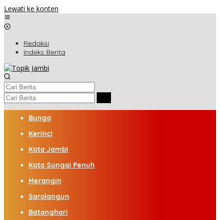
Lewati ke konten
Redaksi
Indeks Berita
Bungo
Kerinci
Kota Jambi
Kota Sungai Penuh
Merangin
Sarolangun
Batanghari