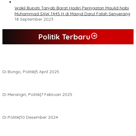
Wakil Bupati Tanjab Barat Hadiri Peringatan Maulid Nabi
Muhammad SAW 1445 H di Masjid Darul Falah Senyerang
18 September 2023
Politik Terbaru
Hasil Quick Count, PSU Pilkada Bungo Pasangan Dedy Dayat
Unggul 220 Suara
Di Bungo, Politik
|
5 April 2025
KPU Tetapkan Syukur-Khafied Bupati dan Wakil Bupati Merangin
Terpilih
Di Merangin, Politik
|
7 Februari 2025
Pemkab Tanjab Barat Beri Bonus kepada Peserta MTQ
Berprestasi
Di Politik
|
10 Desember 2024
Buapati Tanjung Jabung Barat Anwar Sadat Lakukan Konsultasi
Dan Koordinasi Di Bappenas RI Terkait Dana DAK