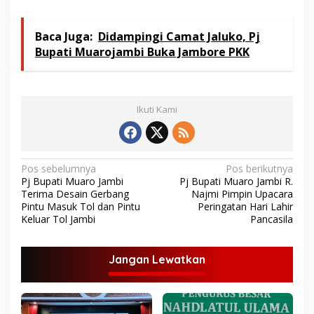
Baca Juga:
Didampingi Camat Jaluko, Pj
Bupati Muarojambi Buka Jambore PKK
Ikuti Kami
N
Pos sebelumnya
Pos berikutnya
Pj Bupati Muaro Jambi
Pj Bupati Muaro Jambi R.
a
Terima Desain Gerbang
Najmi Pimpin Upacara
v
Pintu Masuk Tol dan Pintu
Peringatan Hari Lahir
Keluar Tol Jambi
Pancasila
i
g
Jangan Lewatkan
a
s
i