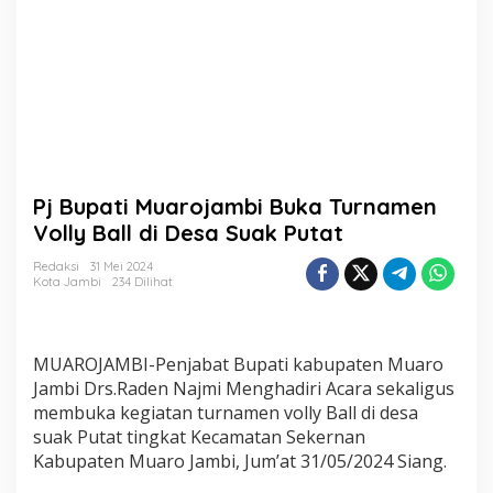
B
u
k
a
T
u
r
n
a
m
Pj Bupati Muarojambi Buka Turnamen
e
n
Volly Ball di Desa Suak Putat
V
o
Redaksi
31 Mei 2024
Kota Jambi
234 Dilihat
l
l
y
B
MUAROJAMBI-Penjabat Bupati kabupaten Muaro
a
l
Jambi Drs.Raden Najmi Menghadiri Acara sekaligus
l
membuka kegiatan turnamen volly Ball di desa
d
suak Putat tingkat Kecamatan Sekernan
i
Kabupaten Muaro Jambi, Jum’at 31/05/2024 Siang.
D
e