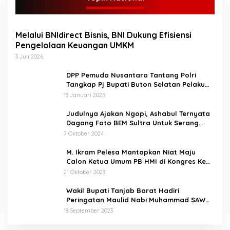
Melalui BNIdirect Bisnis, BNI Dukung Efisiensi
Pengelolaan Keuangan UMKM
3 Juli 2026
DPP Pemuda Nusantara Tantang Polri
Tangkap Pj Bupati Buton Selatan Pelaku
Penganiaya Aktvis HMI
18 Januari 2025
Judulnya Ajakan Ngopi, Ashabul Ternyata
Dagang Foto BEM Sultra Untuk Serang
Paslon
7 Oktober 2024
M. Ikram Pelesa Mantapkan Niat Maju
Calon Ketua Umum PB HMI di Kongres Ke
XXXII Pontianak
21 Oktober 2023
Wakil Bupati Tanjab Barat Hadiri
Peringatan Maulid Nabi Muhammad SAW
1445 H di Masjid Darul Falah Senyerang
18 September 2023