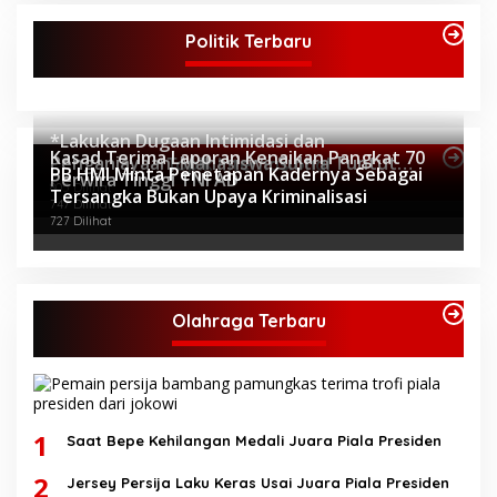
Politik Terbaru
*Lakukan Dugaan Intimidasi dan
Kasad Terima Laporan Kenaikan Pangkat 70
Penganiayaan, Mahasiswa Sultra Tuntut
Topik Internasional
PB HMI Minta Penetapan Kadernya Sebagai
Perwira Tinggi TNI AD
Pemecatan Pj Bupati Buton Selatan*
805 Dilihat
Tersangka Bukan Upaya Kriminalisasi
747 Dilihat
727 Dilihat
Olahraga Terbaru
1
Saat Bepe Kehilangan Medali Juara Piala Presiden
2
Jersey Persija Laku Keras Usai Juara Piala Presiden