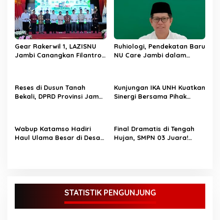
p
o
s
Gear Rakerwil 1, LAZISNU
Ruhiologi, Pendekatan Baru
Jambi Canangkan Filantrofi
NU Care Jambi dalam
Modern dan Mandiri di
Dunia Filantropi
Masa Depan
Reses di Dusun Tanah
Kunjungan IKA UNH Kuatkan
Bekali, DPRD Provinsi Jambi
Sinergi Bersama Pihak
H.Yahya, S.Pd.I Serap
Yayasan
Aspirasi Masyarakat
Wabup Katamso Hadiri
Final Dramatis di Tengah
Haul Ulama Besar di Desa
Hujan, SMPN 03 Juara!
Lumahan Senyerang
Bupati Anwar Sadat
Apresiasi Generasi Emas
Sepak Bola
STATISTIK PENGUNJUNG