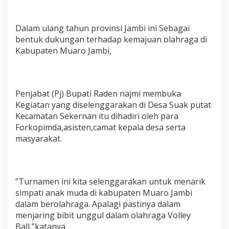
s
a
S
Dalam ulang tahun provinsi Jambi ini Sebagai
u
bentuk dukungan terhadap kemajuan olahraga di
a
Kabupaten Muaro Jambi,
k
P
u
t
a
Penjabat (Pj) Bupati Raden najmi membuka
t
Kegiatan yang diselenggarakan di Desa Suak putat
Kecamatan Sekernan itu dihadiri oleh para
Forkopimda,asisten,camat kepala desa serta
masyarakat.
”Turnamen ini kita selenggarakan untuk menarik
simpati anak muda di kabupaten Muaro Jambi
dalam berolahraga. Apalagi pastinya dalam
menjaring bibit unggul dalam olahraga Volley
Ball,”katanya