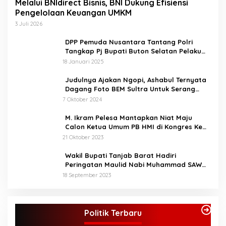
Melalui BNIdirect Bisnis, BNI Dukung Efisiensi
Pengelolaan Keuangan UMKM
3 Juli 2026
DPP Pemuda Nusantara Tantang Polri
Tangkap Pj Bupati Buton Selatan Pelaku
Penganiaya Aktvis HMI
18 Januari 2025
Judulnya Ajakan Ngopi, Ashabul Ternyata
Dagang Foto BEM Sultra Untuk Serang
Paslon
7 Oktober 2024
M. Ikram Pelesa Mantapkan Niat Maju
Calon Ketua Umum PB HMI di Kongres Ke
XXXII Pontianak
21 Oktober 2023
Wakil Bupati Tanjab Barat Hadiri
Peringatan Maulid Nabi Muhammad SAW
1445 H di Masjid Darul Falah Senyerang
18 September 2023
KPU Tetapkan Syukur-Khafied Bupati dan
Wakil Bupati Merangin Terpilih
Politik Terbaru
Di Merangin, Politik
|
7 Februari 2025