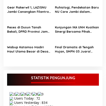
s
Gear Rakerwil 1, LAZISNU
Ruhiologi, Pendekatan Baru
i
Jambi Canangkan Filantrofi
NU Care Jambi dalam
p
Modern dan Mandiri di
Dunia Filantropi
Masa Depan
o
Reses di Dusun Tanah
Kunjungan IKA UNH Kuatkan
s
Bekali, DPRD Provinsi Jambi
Sinergi Bersama Pihak
H.Yahya, S.Pd.I Serap
Yayasan
Aspirasi Masyarakat
Wabup Katamso Hadiri
Final Dramatis di Tengah
Haul Ulama Besar di Desa
Hujan, SMPN 03 Juara!
Lumahan Senyerang
Bupati Anwar Sadat
Apresiasi Generasi Emas
Sepak Bola
STATISTIK PENGUNJUNG
Users Today : 72
Users Yesterday : 834