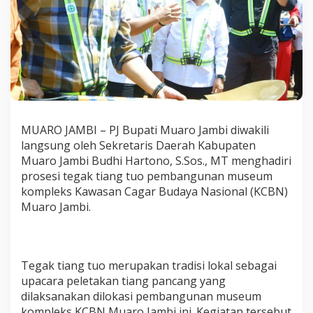
w
a
s
a
n
C
a
g
a
r
MUARO JAMBI – PJ Bupati Muaro Jambi diwakili
B
langsung oleh Sekretaris Daerah Kabupaten
u
d
Muaro Jambi Budhi Hartono, S.Sos., MT menghadiri
a
prosesi tegak tiang tuo pembangunan museum
y
kompleks Kawasan Cagar Budaya Nasional (KCBN)
a
Muaro Jambi.
N
a
s
i
o
Tegak tiang tuo merupakan tradisi lokal sebagai
n
upacara peletakan tiang pancang yang
a
dilaksanakan dilokasi pembangunan museum
l
kompleks KCBN Muaro Jambi ini. Kegiatan tersebut