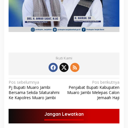
Ikuti Kami
N
Pos sebelumnya
Pos berikutnya
Pj Bupati Muaro Jambi
Penjabat Bupati Kabupaten
a
Bersama Sekda Silaturahmi
Muaro Jambi Melepas Calon
v
Ke Kapolres Muaro Jambi
Jemaah Haji
i
g
Jangan Lewatkan
a