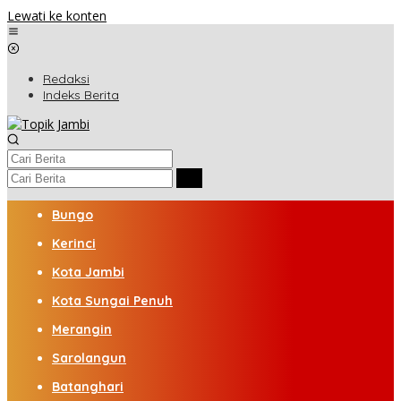
Lewati ke konten
Redaksi
Indeks Berita
Bungo
Kerinci
Kota Jambi
Kota Sungai Penuh
Merangin
Sarolangun
Batanghari