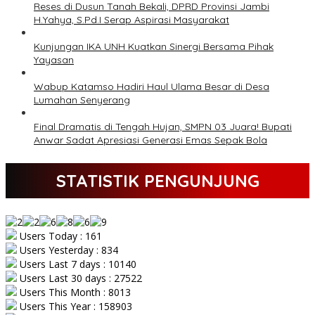
Reses di Dusun Tanah Bekali, DPRD Provinsi Jambi
H.Yahya, S.Pd.I Serap Aspirasi Masyarakat
Kunjungan IKA UNH Kuatkan Sinergi Bersama Pihak
Yayasan
Wabup Katamso Hadiri Haul Ulama Besar di Desa
Lumahan Senyerang
Final Dramatis di Tengah Hujan, SMPN 03 Juara! Bupati
Anwar Sadat Apresiasi Generasi Emas Sepak Bola
STATISTIK PENGUNJUNG
Users Today : 161
Users Yesterday : 834
Users Last 7 days : 10140
Users Last 30 days : 27522
Users This Month : 8013
Users This Year : 158903