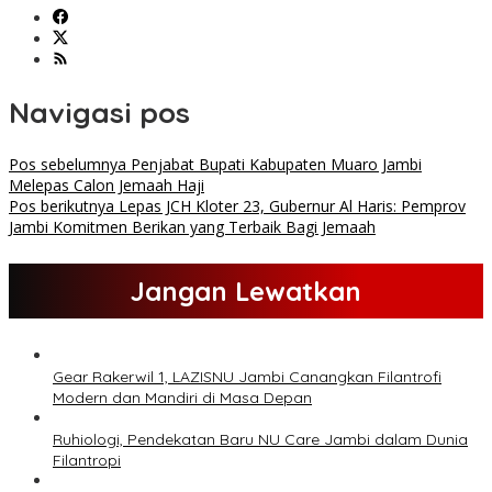
Navigasi pos
Pos sebelumnya
Penjabat Bupati Kabupaten Muaro Jambi
Melepas Calon Jemaah Haji
Pos berikutnya
Lepas JCH Kloter 23, Gubernur Al Haris: Pemprov
Jambi Komitmen Berikan yang Terbaik Bagi Jemaah
Jangan Lewatkan
Gear Rakerwil 1, LAZISNU Jambi Canangkan Filantrofi
Modern dan Mandiri di Masa Depan
Ruhiologi, Pendekatan Baru NU Care Jambi dalam Dunia
Filantropi