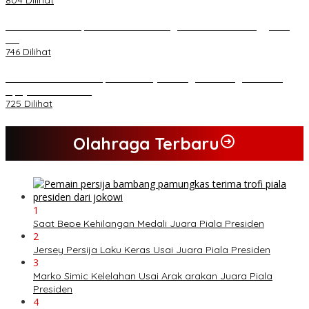
804 Dilihat
Kasad Terima Laporan Kenaikan Pangkat 70 Perwira Tinggi TNI
AD
746 Dilihat
PB HMI Minta Penetapan Kadernya Sebagai Tersangka Bukan
Upaya Kriminalisasi
725 Dilihat
Olahraga Terbaru
1
Saat Bepe Kehilangan Medali Juara Piala Presiden
2
Jersey Persija Laku Keras Usai Juara Piala Presiden
3
Marko Simic Kelelahan Usai Arak arakan Juara Piala
Presiden
4