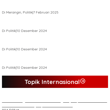
KPU Tetapkan Syukur-Khafied Bupati dan Wakil Bupati Merangin
Terpilih
Di Merangin, Politik
|
7 Februari 2025
Pemkab Tanjab Barat Beri Bonus kepada Peserta MTQ
Berprestasi
Di Politik
|
10 Desember 2024
Buapati Tanjung Jabung Barat Anwar Sadat Lakukan Konsultasi
Dan Koordinasi Di Bappenas RI Terkait Dana DAK
Di Politik
|
10 Desember 2024
*Wakil Bupati Terpilih Kabupaten Tebo 2024 Nazar Efendi Ikuti
Gowes Bareng Forkompinda*
Di Politik
|
10 Desember 2024
Topik Internasional
*Lakukan Dugaan Intimidasi dan Penganiayaan, Mahasiswa Sultra
Tuntut Pemecatan Pj Bupati Buton Selatan*