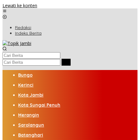
Lewati ke konten
Redaksi
Indeks Berita
Bungo
Kerinci
Kota Jambi
Kota Sungai Penuh
Merangin
Sarolangun
Batanghari