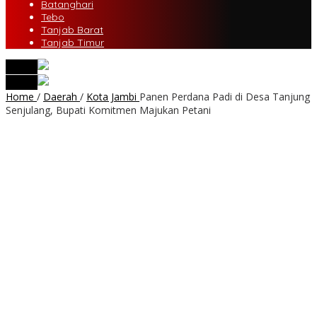
Batanghari
Tebo
Tanjab Barat
Tanjab Timur
tutup
tutup
Home
/
Daerah
/
Kota Jambi
Panen Perdana Padi di Desa Tanjung
Senjulang, Bupati Komitmen Majukan Petani