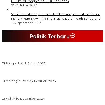
PB HMI di Kongres Ke XXXII Pontianak
21 Oktober 2023
Wakil Bupati Tanjab Barat Hadiri Peringatan Maulid Nabi
Muhammad SAW 1445 H di Masjid Darul Falah Senyerang
18 September 2023
Politik Terbaru
Hasil Quick Count, PSU Pilkada Bungo Pasangan Dedy Dayat
Unggul 220 Suara
Di Bungo, Politik
|
5 April 2025
KPU Tetapkan Syukur-Khafied Bupati dan Wakil Bupati Merangin
Terpilih
Di Merangin, Politik
|
7 Februari 2025
Pemkab Tanjab Barat Beri Bonus kepada Peserta MTQ
Berprestasi
Di Politik
|
10 Desember 2024