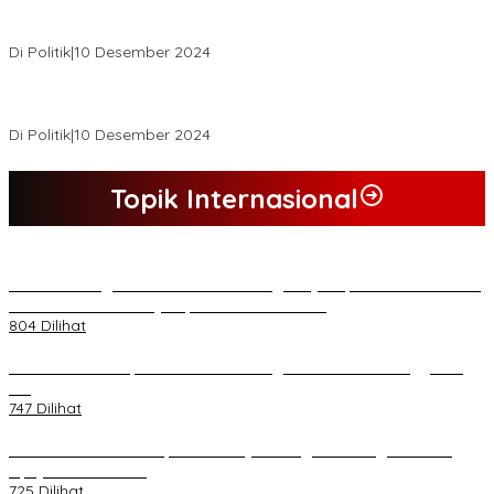
Buapati Tanjung Jabung Barat Anwar Sadat Lakukan Konsultasi
Dan Koordinasi Di Bappenas RI Terkait Dana DAK
Di Politik
|
10 Desember 2024
*Wakil Bupati Terpilih Kabupaten Tebo 2024 Nazar Efendi Ikuti
Gowes Bareng Forkompinda*
Di Politik
|
10 Desember 2024
Topik Internasional
*Lakukan Dugaan Intimidasi dan Penganiayaan, Mahasiswa Sultra
Tuntut Pemecatan Pj Bupati Buton Selatan*
804 Dilihat
Kasad Terima Laporan Kenaikan Pangkat 70 Perwira Tinggi TNI
AD
747 Dilihat
PB HMI Minta Penetapan Kadernya Sebagai Tersangka Bukan
Upaya Kriminalisasi
725 Dilihat