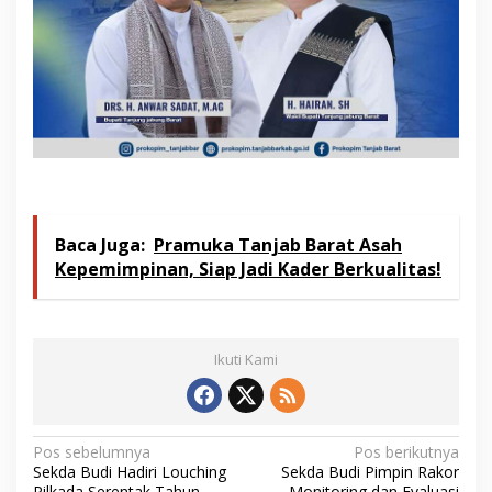
Baca Juga:
Pramuka Tanjab Barat Asah
Kepemimpinan, Siap Jadi Kader Berkualitas!
Ikuti Kami
N
Pos sebelumnya
Pos berikutnya
Sekda Budi Hadiri Louching
Sekda Budi Pimpin Rakor
a
Pilkada Serentak Tahun
Monitoring dan Evaluasi