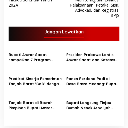
v
2024
Pelaksanaan, Petaka, Sisir,
Advokad, dan Registrasi
i
BPJS
g
a
Jangan Lewatkan
s
i
p
Bupati Anwar Sadat
Presiden Prabowo Lantik
sampaikan 7 Program
Anwar Sadat dan Katamso
o
Unggulan di Safari
sebagai Bupati dan Wakil
s
Ramadhan Desa Bunga
Bupati Tanjung Jabung
Tanjung
Barat.
Predikat Kinerja Pemerintah
Panen Perdana Padi di
Tanjab Barat ‘Baik’ dengan
Desa Rawa Medang: Bupati
Capaian 85,76%
Tanjung Jabung Barat
Dorong Peningkatan
Ketahanan Pangan
Tanjab Barat di Bawah
Bupati Langsung Tinjau
Pimpinan Bupati Anwar
Rumah Nenek Arbaiyah
Sadat Siap Laksanakan
yang Roboh, Janji Bedah
Program Makan Bergizi
Rumah Bulan Ini
Gratis