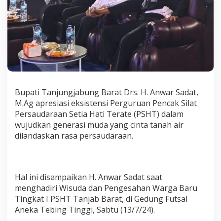
a
t
A
p
r
e
s
i
a
s
Bupati Tanjungjabung Barat Drs. H. Anwar Sadat,
i
M.Ag apresiasi eksistensi Perguruan Pencak Silat
P
e
Persaudaraan Setia Hati Terate (PSHT) dalam
r
wujudkan generasi muda yang cinta tanah air
g
dilandaskan rasa persaudaraan.
u
r
u
a
n
Hal ini disampaikan H. Anwar Sadat saat
S
menghadiri Wisuda dan Pengesahan Warga Baru
i
Tingkat I PSHT Tanjab Barat, di Gedung Futsal
l
Aneka Tebing Tinggi, Sabtu (13/7/24).
a
t