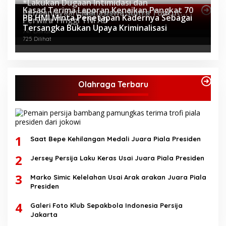
*Lakukan Dugaan Intimidasi dan
Kasad Terima Laporan Kenaikan Pangkat 70
Penganiayaan, Mahasiswa Sultra Tuntut
Topik Internasional
PB HMI Minta Penetapan Kadernya Sebagai
Perwira Tinggi TNI AD
Pemecatan Pj Bupati Buton Selatan*
804 Dilihat
Tersangka Bukan Upaya Kriminalisasi
747 Dilihat
725 Dilihat
Olahraga Terbaru
1
Saat Bepe Kehilangan Medali Juara Piala Presiden
2
Jersey Persija Laku Keras Usai Juara Piala Presiden
3
Marko Simic Kelelahan Usai Arak arakan Juara Piala
Presiden
4
Galeri Foto Klub Sepakbola Indonesia Persija
Jakarta