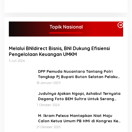
Topik Nasional
Melalui BNIdirect Bisnis, BNI Dukung Efisiensi
Pengelolaan Keuangan UMKM
3 Juli 2026
DPP Pemuda Nusantara Tantang Polri
Tangkap Pj Bupati Buton Selatan Pelaku
Penganiaya Aktvis HMI
18 Januari 2025
Judulnya Ajakan Ngopi, Ashabul Ternyata
Dagang Foto BEM Sultra Untuk Serang
Paslon
7 Oktober 2024
M. Ikram Pelesa Mantapkan Niat Maju
Calon Ketua Umum PB HMI di Kongres Ke
XXXII Pontianak
21 Oktober 2023