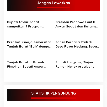
Jangan Lewatkan
Bupati Anwar Sadat
Presiden Prabowo Lantik
sampaikan 7 Program
Anwar Sadat dan Katamso
Unggulan di Safari
sebagai Bupati dan Wakil
Ramadhan Desa Bunga
Bupati Tanjung Jabung
Tanjung
Barat.
Predikat Kinerja Pemerintah
Panen Perdana Padi di
Tanjab Barat ‘Baik’ dengan
Desa Rawa Medang: Bupati
Capaian 85,76%
Tanjung Jabung Barat
Dorong Peningkatan
Ketahanan Pangan
Tanjab Barat di Bawah
Bupati Langsung Tinjau
Pimpinan Bupati Anwar
Rumah Nenek Arbaiyah
Sadat Siap Laksanakan
yang Roboh, Janji Bedah
Program Makan Bergizi
Rumah Bulan Ini
Gratis
STATISTIK PENGUNJUNG