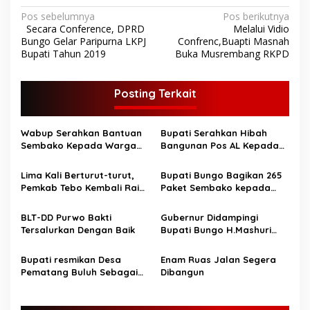
N
Pos sebelumnya
Pos berikutnya
Secara Conference, DPRD
Melalui Vidio
a
Bungo Gelar Paripurna LKPJ
Confrenc,Buapti Masnah
v
Bupati Tahun 2019
Buka Musrembang RKPD
i
g
Posting Terkait
a
s
Wabup Serahkan Bantuan
Bupati Serahkan Hibah
Sembako Kepada Warga
Bangunan Pos AL Kepada
i
Terdampak Covid-19 di
Danlanal Palembang
p
Dusun Sungai Gambir
Lima Kali Berturut-turut,
Bupati Bungo Bagikan 265
Pemkab Tebo Kembali Raih
Paket Sembako kepada
o
Opini WTP
Pekerja Seni
s
BLT-DD Purwo Bakti
Gubernur Didampingi
Tersalurkan Dengan Baik
Bupati Bungo H.Mashuri
Serahkan Bantuan JPS Ke
Warga Bungo
Bupati resmikan Desa
Enam Ruas Jalan Segera
Pematang Buluh Sebagai
Dibangun
Kampung Ampuh