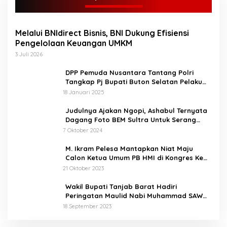
Melalui BNIdirect Bisnis, BNI Dukung Efisiensi
Pengelolaan Keuangan UMKM
3 Juli 2026
DPP Pemuda Nusantara Tantang Polri
Tangkap Pj Bupati Buton Selatan Pelaku
Penganiaya Aktvis HMI
18 Januari 2025
Judulnya Ajakan Ngopi, Ashabul Ternyata
Dagang Foto BEM Sultra Untuk Serang
Paslon
7 Oktober 2024
M. Ikram Pelesa Mantapkan Niat Maju
Calon Ketua Umum PB HMI di Kongres Ke
XXXII Pontianak
21 Oktober 2023
Wakil Bupati Tanjab Barat Hadiri
Peringatan Maulid Nabi Muhammad SAW
1445 H di Masjid Darul Falah Senyerang
18 September 2023
KPU Tetapkan Syukur-Khafied Bupati dan