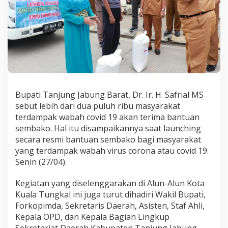
9
A
k
a
n
T
e
r
i
m
Bupati Tanjung Jabung Barat, Dr. Ir. H. Safrial MS
a
sebut lebih dari dua puluh ribu masyarakat
B
a
terdampak wabah covid 19 akan terima bantuan
n
sembako. Hal itu disampaikannya saat launching
t
secara resmi bantuan sembako bagi masyarakat
u
yang terdampak wabah virus corona atau covid 19.
a
Senin (27/04).
n
S
e
Kegiatan yang diselenggarakan di Alun-Alun Kota
m
Kuala Tungkal ini juga turut dihadiri Wakil Bupati,
b
Forkopimda, Sekretaris Daerah, Asisten, Staf Ahli,
a
Kepala OPD, dan Kepala Bagian Lingkup
k
o
Sekretariat Daerah Kabupaten Tanjung Jabung