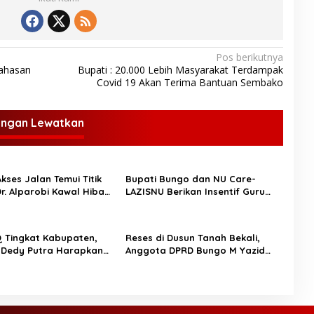
Pos berikutnya
bahasan
Bupati : 20.000 Lebih Masyarakat Terdampak
Covid 19 Akan Terima Bantuan Sembako
angan Lewatkan
kses Jalan Temui Titik
Bupati Bungo dan NU Care-
Dr. Alparobi Kawal Hibah
LAZISNU Berikan Insentif Guru
Ngaji dan Puluhan Gerobak
UMKM
 Tingkat Kabupaten,
Reses di Dusun Tanah Bekali,
 Dedy Putra Harapkan
Anggota DPRD Bungo M Yazid
Al-Qur’an Sebagai
Tampung Aspirasi Masyarakat
OPIK BUNGO,-
ungo H Dedy Putra
gi Wakil Bupati Bungo
Dayat membuka secara