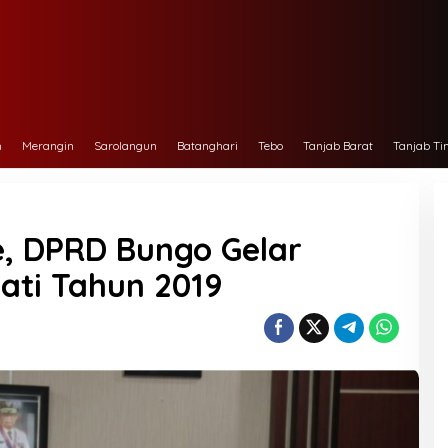
h
Merangin
Sarolangun
Batanghari
Tebo
Tanjab Barat
Tanjab Ti
, DPRD Bungo Gelar
ati Tahun 2019