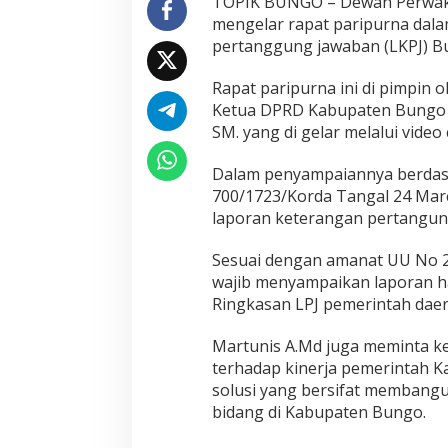
TOPIK BUNGO – Dewan Perwaki
n
mengelar rapat paripurna dal
a
pertanggung jawaban (LKPJ) B
L
K
P
Rapat paripurna ini di pimpin o
J
Ketua DPRD Kabupaten Bungo J
B
SM. yang di gelar melalui video
u
p
Dalam penyampaiannya berdasa
a
t
700/1723/Korda Tangal 24 Mar
i
laporan keterangan pertangung
T
a
Sesuai dengan amanat UU No 23
h
wajib menyampaikan laporan ha
u
n
Ringkasan LPJ pemerintah daer
2
0
Martunis A.Md juga meminta k
1
terhadap kinerja pemerintah Ka
9
solusi yang bersifat membangu
bidang di Kabupaten Bungo.