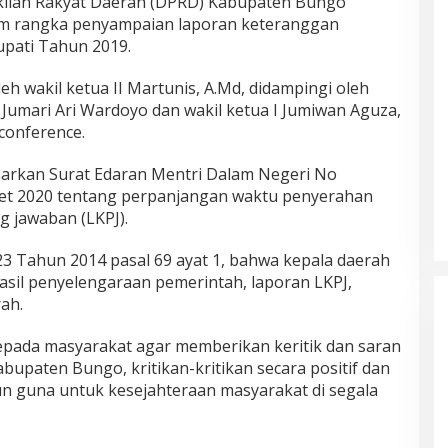
lan Rakyat Daerah (DPRD) Kabupaten Bungo
am rangka penyampaian laporan keteranggan
upati Tahun 2019.
leh wakil ketua II Martunis, A.Md, didampingi oleh
umari Ari Wardoyo dan wakil ketua I Jumiwan Aguza,
 conference.
rkan Surat Edaran Mentri Dalam Negeri No
et 2020 tentang perpanjangan waktu penyerahan
 jawaban (LKPJ).
 Tahun 2014 pasal 69 ayat 1, bahwa kepala daerah
Hasil Quick Count, PSU Pilkada
sil penyelengaraan pemerintah, laporan LKPJ,
Bungo Pasangan Dedy Dayat
ah.
Unggul 220 Suara
Di Bungo, Politik
|
5 April 2025
epada masyarakat agar memberikan keritik dan saran
bupaten Bungo, kritikan-kritikan secara positif dan
n guna untuk kesejahteraan masyarakat di segala