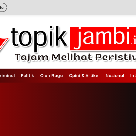
ta
riminal
Politik
Olah Raga
Opini & Artikel
Nasional
In