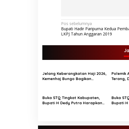
N
Pos sebelumnya
Bupati Hadir Paripurna Kedua Pem
a
LKPJ Tahun Anggaran 2019
v
i
J
g
a
s
Jelang Keberangkatan Haji 2026,
Polemik A
Kemenhaj Bungo Bagikan
Terang, 
i
Ratusan Koper Jamaah
Tanah
p
o
Buka STQ Tingkat Kabupaten,
Buka STQ
Bupati H Dedy Putra Harapkan
Bupati H
s
Jadikan Al-Qur’an Pedoman
Jadikan 
Hidup
Pedoman Hidup T
Bupati B
didampin
Ustadz 