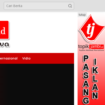
tutup
ternasional
Vidio