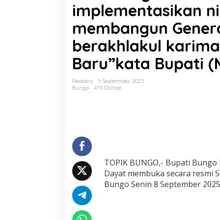
implementasikan nil
S
e
membangun Genera
b
a
berakhlakul karim
g
a
Baru”kata Bupati (
i
P
e
Redaksi
9 September 2025
d
Bungo
470 Dilihat
o
m
a
n
H
i
d
u
TOPIK BUNGO,- Bupati Bungo H
p
Dayat membuka secara resmi Sel
T
Bungo Senin 8 September 2025
O
P
I
K
B