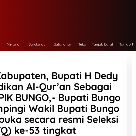
h
Merangin
Sarolangun
Batanghari
Tebo
Tanjab Barat
Tanjab Ti
Kabupaten, Bupati H Dedy
dikan Al-Qur’an Sebagai
IK BUNGO,- Bupati Bungo
pingi Wakil Bupati Bungo
uka secara resmi Seleksi
TQ) ke-53 tingkat