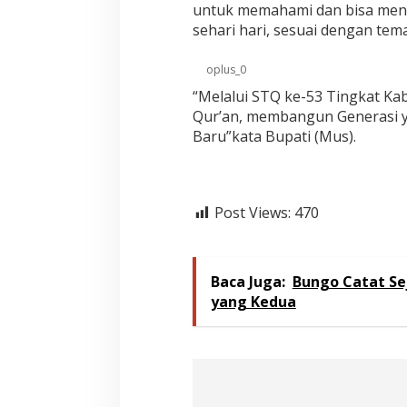
t
untuk memahami dan bisa meng
r
sehari hari, sesuai dengan tema
a
d
i
oplus_0
d
“Melalui STQ ke-53 Tingkat Kab
a
Qur’an, membangun Generasi y
m
p
Baru”kata Bupati (Mus).
i
n
g
i
Post Views:
470
W
a
k
i
l
Baca Juga:
Bungo Catat Se
B
yang Kedua
u
p
a
t
i
B