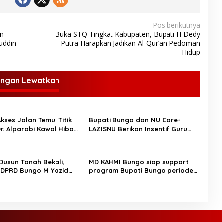
Pos berikutnya
n
Buka STQ Tingkat Kabupaten, Bupati H Dedy
uddin
Putra Harapkan Jadikan Al-Qur’an Pedoman
Hidup
angan Lewatkan
kses Jalan Temui Titik
Bupati Bungo dan NU Care-
Dr. Alparobi Kawal Hibah
LAZISNU Berikan Insentif Guru
Ngaji dan Puluhan Gerobak
UMKM
 Dusun Tanah Bekali,
MD KAHMI Bungo siap support
 DPRD Bungo M Yazid
program Bupati Bungo periode
Aspirasi Masyarakat
2025-2030