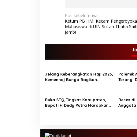
u
n
g
N
Pos sebelumnya
o
Ketum PB HMI Kecam Pengeroyoka
U
a
Mahasiswa di UIN Sultan Thaha Saif
s
v
Jambi
t
a
i
d
g
J
z
D
a
a
s
y
a
Jelang Keberangkatan Haji 2026,
Polemik A
i
t
Kemenhaj Bungo Bagikan
Terang, 
p
m
Ratusan Koper Jamaah
Tanah
e
o
m
Buka STQ Tingkat Kabupaten,
Reses di
b
s
Bupati H Dedy Putra Harapkan
Anggota
u
Jadikan Al-Qur’an Pedoman
Tampung 
k
Hidup
a
s
e
c