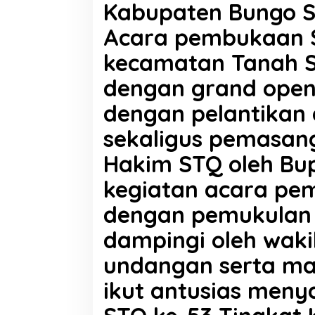
Kabupaten Bungo S
K
a
Acara pembukaan ST
b
u
kecamatan Tanah Se
p
a
dengan grand openi
t
e
dengan pelantikan
n
,
sekaligus pemasan
B
u
Hakim STQ oleh Bup
p
a
kegiatan acara pem
t
i
dengan pemukulan 
H
D
dampingi oleh waki
e
d
undangan serta ma
y
P
ikut antusias men
u
t
r