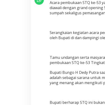
Acara pembukaan STQ ke-53 yan
U
diawali dengan grand opening 
N
sumpah sekaligus pemasangan
G
O
,
-
B
Serangkaian kegiatan acara p
u
oleh Bupati di dan dampingi ol
p
a
t
i
B
Tamu undangan serta masyaraka
u
pembukaan STQ ke-53 Tingkat 
n
g
o
Bupati Bungo H Dedy Putra sa
H
adalah sebagai sarana untuk 
D
yang menang akan mengikuti pe
e
d
y
P
u
Bupati berharap STQ ini bukan