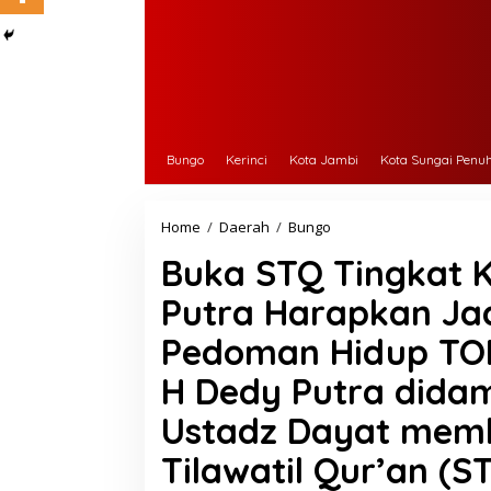
Bungo
Kerinci
Kota Jambi
Kota Sungai Penu
Home
/
Daerah
/
Bungo
B
u
Buka STQ Tingkat 
k
a
Putra Harapkan Ja
S
T
Pedoman Hidup TOP
Q
T
H Dedy Putra didam
i
n
Ustadz Dayat memb
g
k
Tilawatil Qur’an (S
a
t