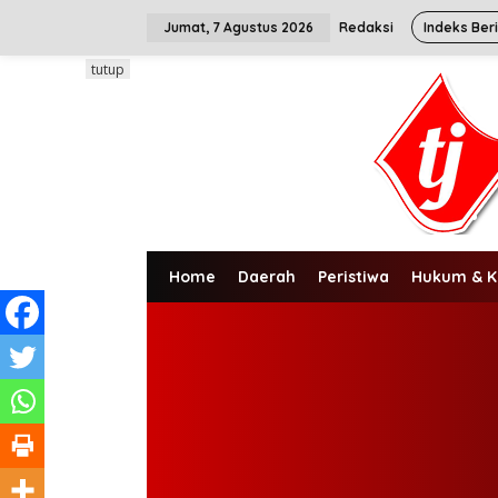
L
e
Jumat, 7 Agustus 2026
Redaksi
Indeks Ber
w
a
tutup
t
i
k
e
k
o
n
t
e
n
Home
Daerah
Peristiwa
Hukum & K