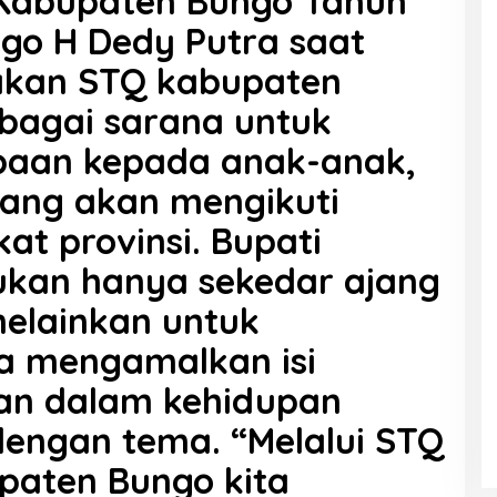
 Kabupaten Bungo Tahun
ngo H Dedy Putra saat
kan STQ kabupaten
ebagai sarana untuk
baan kepada anak-anak,
ang akan mengikuti
at provinsi. Bupati
ukan hanya sekedar ajang
elainkan untuk
a mengamalkan isi
an dalam kehidupan
 dengan tema. “Melalui STQ
paten Bungo kita