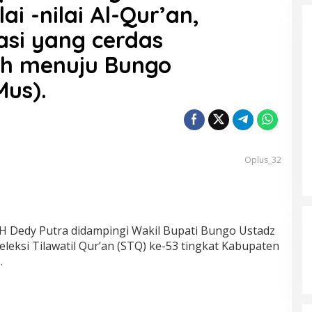
Hasil Quick Count, PSU Pilkada
ai -nilai Al-Qur’an,
Bungo Pasangan Dedy Dayat
Unggul 220 Suara
si yang cerdas
Di Bungo, Politik
|
5 April 2025
ah menuju Bungo
Mus).
Oplus_32
 Dedy Putra didampingi Wakil Bupati Bungo Ustadz
eksi Tilawatil Qur’an (STQ) ke-53 tingkat Kabupaten
.