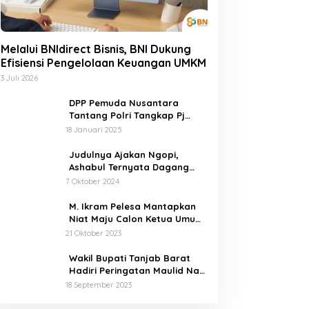
Melalui BNIdirect Bisnis, BNI Dukung
Efisiensi Pengelolaan Keuangan UMKM
3 Juli 2026
DPP Pemuda Nusantara
Tantang Polri Tangkap Pj
Bupati Buton Selatan Pelaku
18 Januari 2025
Penganiaya Aktvis HMI
Judulnya Ajakan Ngopi,
Ashabul Ternyata Dagang
Foto BEM Sultra Untuk Serang
7 Oktober 2024
Paslon
M. Ikram Pelesa Mantapkan
Niat Maju Calon Ketua Umum
PB HMI di Kongres Ke XXXII
21 Oktober 2023
Pontianak
Wakil Bupati Tanjab Barat
Hadiri Peringatan Maulid Nabi
Muhammad SAW 1445 H di
18 September 2023
Masjid Darul Falah Senyerang