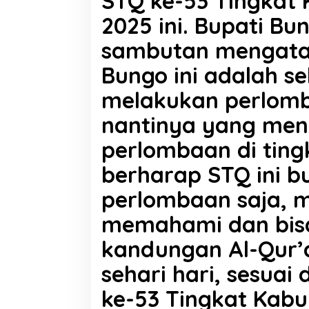
STQ ke-53 Tingkat
a
2025 ini. Bupati Bu
H
a
sambutan mengata
r
a
Bungo ini adalah s
p
k
melakukan perlom
a
n
nantinya yang men
J
a
perlombaan di tingk
d
i
berharap STQ ini b
k
a
perlombaan saja, m
n
A
memahami dan bis
l
-
kandungan Al-Qur’
Q
u
sehari hari, sesuai
r
'
ke-53 Tingkat Kabu
a
n