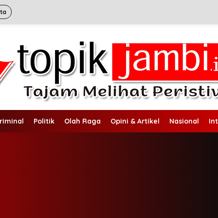
ita
riminal
Politik
Olah Raga
Opini & Artikel
Nasional
In