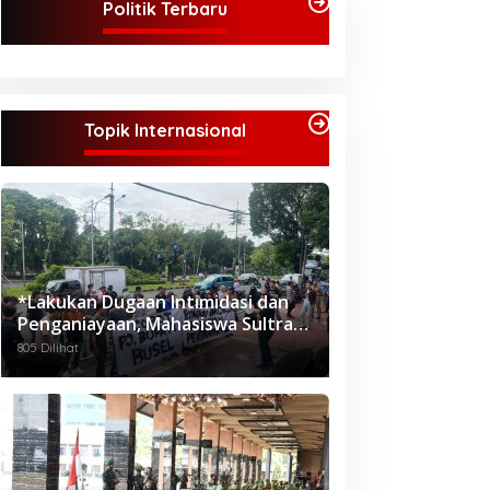
Politik Terbaru
Topik Internasional
*Lakukan Dugaan Intimidasi dan
Penganiayaan, Mahasiswa Sultra
Tuntut Pemecatan Pj Bupati
805 Dilihat
Buton Selatan*