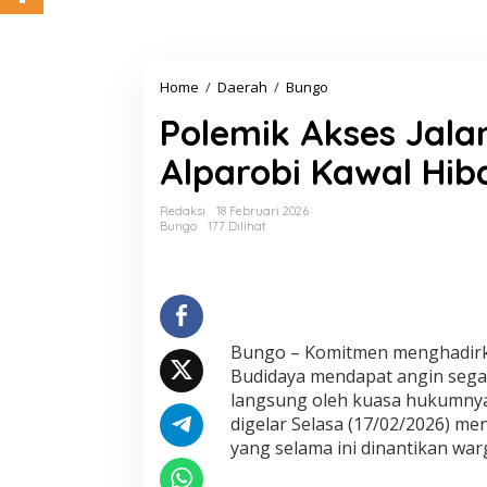
Home
/
Daerah
/
Bungo
P
o
Polemik Akses Jalan
l
e
Alparobi Kawal Hib
m
i
k
Redaksi
18 Februari 2026
A
Bungo
177 Dilihat
k
s
e
s
J
a
Bungo – Komitmen menghadirka
l
Budidaya mendapat angin segar 
a
langsung oleh kuasa hukumnya,
n
T
digelar Selasa (17/02/2026) men
e
yang selama ini dinantikan war
m
u