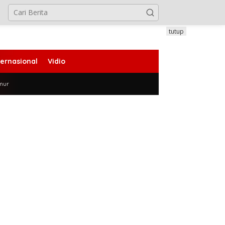
tutup
ternasional
Vidio
mur