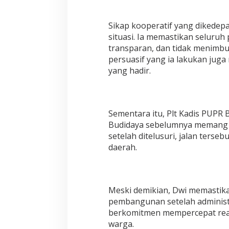
a
w
Sikap kooperatif yang dikedepa
a
l
situasi. Ia memastikan seluruh
H
transparan, dan tidak menimbu
i
persuasif yang ia lakukan juga
b
yang hadir.
a
h
T
a
n
Sementara itu, Plt Kadis PUPR
a
Budidaya sebelumnya memang 
h
setelah ditelusuri, jalan terse
daerah.
Meski demikian, Dwi memastika
pembangunan setelah administr
berkomitmen mempercepat rea
warga.