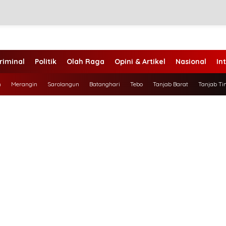
riminal
Politik
Olah Raga
Opini & Artikel
Nasional
In
h
Merangin
Sarolangun
Batanghari
Tebo
Tanjab Barat
Tanjab Ti