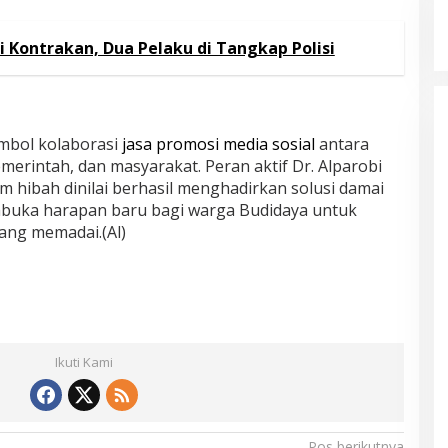
 Kontrakan, Dua Pelaku di Tangkap Polisi
mbol kolaborasi
jasa promosi media sosial
antara
merintah, dan masyarakat. Peran aktif Dr. Alparobi
 hibah dinilai berhasil menghadirkan solusi damai
mbuka harapan baru bagi warga Budidaya untuk
ang memadai.(Al)
Ikuti Kami
Pos berikutnya