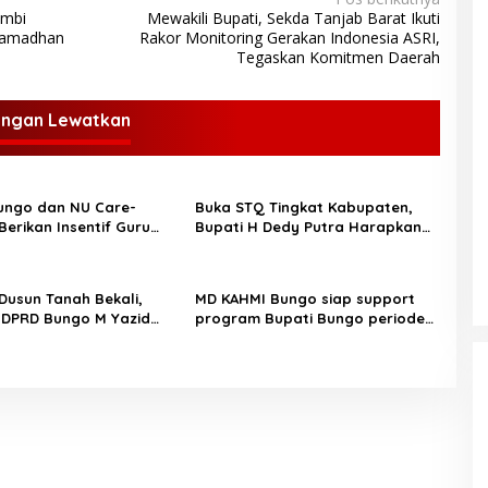
ambi
Mewakili Bupati, Sekda Tanjab Barat Ikuti
 Ramadhan
Rakor Monitoring Gerakan Indonesia ASRI,
Tegaskan Komitmen Daerah
angan Lewatkan
ungo dan NU Care-
Buka STQ Tingkat Kabupaten,
Berikan Insentif Guru
Bupati H Dedy Putra Harapkan
n Puluhan Gerobak
Jadikan Al-Qur’an Pedoman
Hidup
 Dusun Tanah Bekali,
MD KAHMI Bungo siap support
 DPRD Bungo M Yazid
program Bupati Bungo periode
Aspirasi Masyarakat
2025-2030