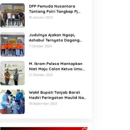
DPP Pemuda Nusantara
Tantang Polri Tangkap Pj
Bupati Buton Selatan Pelaku
18 Januari 2025
Penganiaya Aktvis HMI
Judulnya Ajakan Ngopi,
Ashabul Ternyata Dagang
Foto BEM Sultra Untuk Serang
7 Oktober 2024
Paslon
M. Ikram Pelesa Mantapkan
Niat Maju Calon Ketua Umum
PB HMI di Kongres Ke XXXII
21 Oktober 2023
Pontianak
Wakil Bupati Tanjab Barat
Hadiri Peringatan Maulid Nabi
Muhammad SAW 1445 H di
18 September 2023
Masjid Darul Falah Senyerang