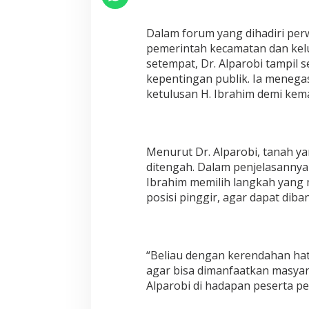
i
T
Dalam forum yang dihadiri per
i
t
pemerintah kecamatan dan kel
i
setempat, Dr. Alparobi tampil 
k
kepentingan publik. Ia meneg
T
ketulusan H. Ibrahim demi kem
e
r
a
n
g
Menurut Dr. Alparobi, tanah ya
,
ditengah. Dalam penjelasannya 
D
Ibrahim memilih langkah yang
r
.
posisi pinggir, agar dapat diba
A
l
p
a
“Beliau dengan kerendahan hat
r
o
agar bisa dimanfaatkan masyar
b
Alparobi di hadapan peserta p
i
K