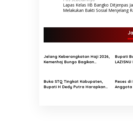
N
Lapas Kelas IIB Bangko Ditjenpas J
a
Melakukan Bakti Sosial Menjelang
v
i
g
J
a
s
Jelang Keberangkatan Haji 2026,
Bupati B
i
Kemenhaj Bungo Bagikan
LAZISNU 
p
Ratusan Koper Jamaah
Ngaji da
UMKM
o
Buka STQ Tingkat Kabupaten,
Reses di
s
Bupati H Dedy Putra Harapkan
Anggota
Jadikan Al-Qur’an Sebagai
Tampung 
Pedoman Hidup TOPIK BUNGO,-
Bupati Bungo H Dedy Putra
didampingi Wakil Bupati Bungo
Ustadz Dayat membuka secara
resmi Seleksi Tilawatil Qur’an
(STQ) ke-53 tingkat Kabupaten
Bungo Senin 8 September 2025.