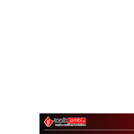
Acara pembukaan STQ ke-53
yang di gelar di kecamatan
Tanah Sepenggal ini, diawali
dengan grand opening STQ,
dilanjutkan dengan pelantikan
dan pengambilan sumpah
sekaligus pemasangan toga
kepada Dewan Hakim STQ oleh
Bupati Bungo. Serangkaian
kegiatan acara pembukaan STQ
ini di tandai dengan pemukulan
beduk oleh Bupati di dan
dampingi oleh wakil Bupati
Bungo. Tamu undangan serta
masyarakat sekitar yang ikut
antusias menyaksikan acara
pembukaan STQ ke-53 Tingkat
Kabupaten Bungo Tahun 2025 ini.
Bupati Bungo H Dedy Putra saat
sambutan mengatakan STQ
kabupaten Bungo ini adalah
sebagai sarana untuk melakukan
perlombaan kepada anak-anak,
nantinya yang menang akan
mengikuti perlombaan di tingkat