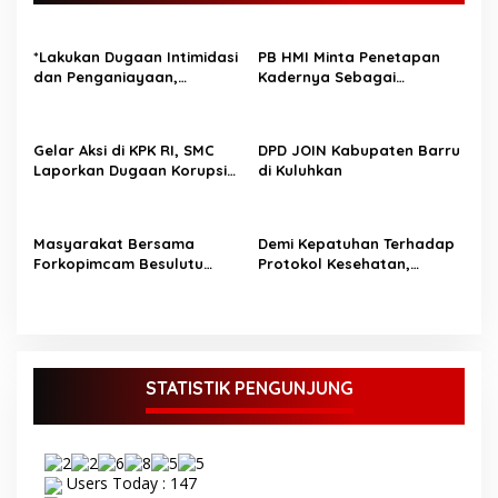
s
i
*Lakukan Dugaan Intimidasi
PB HMI Minta Penetapan
p
dan Penganiayaan,
Kadernya Sebagai
Mahasiswa Sultra Tuntut
Tersangka Bukan Upaya
o
Pemecatan Pj Bupati Buton
Kriminalisasi
s
Selatan*
Gelar Aksi di KPK RI, SMC
DPD JOIN Kabupaten Barru
Laporkan Dugaan Korupsi
di Kuluhkan
Rekayasa Lalin Dishub
Sultra Di Wakatobi
Masyarakat Bersama
Demi Kepatuhan Terhadap
Forkopimcam Besulutu
Protokol Kesehatan,
Sepakat Kegiatan PT. MPI
Mendagri Minta Sosialisasi
Dilanjutkan
Peraturan KPU Agar
Dilakukan Lebih Masif
STATISTIK PENGUNJUNG
Users Today : 147