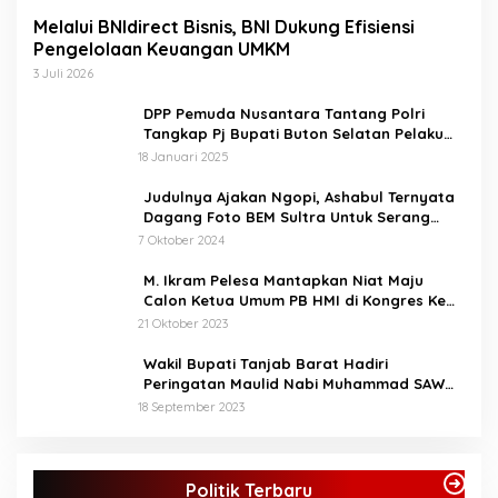
Melalui BNIdirect Bisnis, BNI Dukung Efisiensi
Pengelolaan Keuangan UMKM
3 Juli 2026
DPP Pemuda Nusantara Tantang Polri
Tangkap Pj Bupati Buton Selatan Pelaku
Penganiaya Aktvis HMI
18 Januari 2025
Judulnya Ajakan Ngopi, Ashabul Ternyata
Dagang Foto BEM Sultra Untuk Serang
Paslon
7 Oktober 2024
M. Ikram Pelesa Mantapkan Niat Maju
Calon Ketua Umum PB HMI di Kongres Ke
XXXII Pontianak
21 Oktober 2023
Wakil Bupati Tanjab Barat Hadiri
Peringatan Maulid Nabi Muhammad SAW
1445 H di Masjid Darul Falah Senyerang
18 September 2023
KPU Tetapkan Syukur-Khafied Bupati dan
Wakil Bupati Merangin Terpilih
Politik Terbaru
Di Merangin, Politik
|
7 Februari 2025