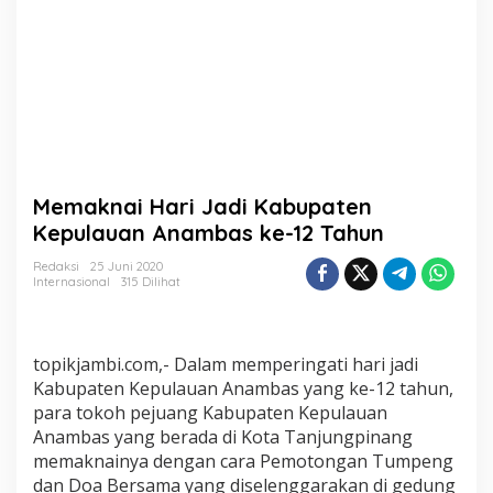
b
u
p
a
t
e
n
K
e
p
Memaknai Hari Jadi Kabupaten
u
l
Kepulauan Anambas ke-12 Tahun
a
u
Redaksi
25 Juni 2020
Internasional
315 Dilihat
a
n
A
n
topikjambi.com,- Dalam memperingati hari jadi
a
m
Kabupaten Kepulauan Anambas yang ke-12 tahun,
b
para tokoh pejuang Kabupaten Kepulauan
a
Anambas yang berada di Kota Tanjungpinang
s
memaknainya dengan cara Pemotongan Tumpeng
k
dan Doa Bersama yang diselenggarakan di gedung
e