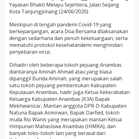
-
Yayasan Bhakti Melayu Sejehtera, Jalan Seijang
1
Kota Tanjungpinang (24/06/2020).
2
T
Meskipun di tengah pandemi Covid-19 yang
a
berkepanjangan, acara Doa Bersama dilaksanakan
h
u
dengan sedarhana dan penuh kekeluargaan, serta
n
mematuhi protokol kesehatandemi menghindari
penyebaran virus.
Dihadiri oleh beberapa tokoh pejuang Anambas
diantaranya Aminah Ahmad atau yang biasa
dipanggil Bunda Aminah, yang merupakan salah
satu tokoh pejuang pembentukan Kabupaten
Kepulauan Anambas, hadir juga Ketua Kekerabatan
Keluarga Kabupaten Anambas (K3A) Bapak
Mekhwanizar, Mantan anggota DPR-D Kabupaten
Natuna Bapak Asmirwan, Bapak Darfied, tokoh
muda Rio Wanis yang merupakan mantan Ketua
Himpunan Mahasiswa Anambas (HIMKA), dan
banyak toko-tokoh lain yang berasal dari