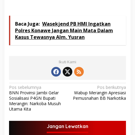
Baca Juga:
Wasekjend PB HMI Ingatkan
Polres Konawe Jangan Main Mata Dalam
Kasus Tewasnya Alm. Yusran
Ikuti Kami
N
Pos sebelumnya
Pos berikutnya
BNN Provinsi Jambi Gelar
Wabup Merangin Apresiasi
a
Sosialisasi P4GN Bupati
Pemusnahan BB Narkotika
v
Merangin: Narkoba Musuh
Utama Kita
i
g
Jangan Lewatkan
a