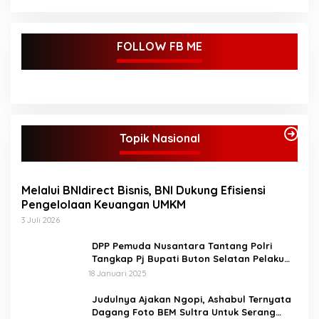
FOLLOW FB ME
Topik Nasional
Melalui BNIdirect Bisnis, BNI Dukung Efisiensi
Pengelolaan Keuangan UMKM
3 Juli 2026
DPP Pemuda Nusantara Tantang Polri
Tangkap Pj Bupati Buton Selatan Pelaku
Penganiaya Aktvis HMI
18 Januari 2025
Judulnya Ajakan Ngopi, Ashabul Ternyata
Dagang Foto BEM Sultra Untuk Serang