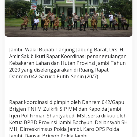
J
a
m
b
i
Jambi- Wakil Bupati Tanjung Jabung Barat, Drs. H.
Amir Sakib ikuti Rapat Koordinasi penanggulangan
Kebakaran Lahan dan Hutan Provinsi Jambi Tahun
2020 yang diselenggarakan di Ruang Rapat
Danrem 042 Garuda Putih. Senin (20/7).
Rapat koordinasi dipimpin oleh Danrem 042/Gapu
Brigjen TNI M Zulkifli SIP MM dan Kapolda Jambi
Irjen Pol Firman Shantyabudi MSI, serta diikuti oleh
Ketua BPBD Provinsi Jambi Bachyuni Deliansyah SH
MH, Dirreskrimsus Polda Jambi, Karo OPS Polda
Jambi, Dansat Brimob Polda Jambi,