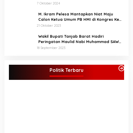
Paslon
7 Oktober 2024
M. Ikram Pelesa Mantapkan Niat Maju
Calon Ketua Umum PB HMI di Kongres Ke
XXXII Pontianak
21 Oktober 2023
Wakil Bupati Tanjab Barat Hadiri
Peringatan Maulid Nabi Muhammad SAW
1445 H di Masjid Darul Falah Senyerang
18 September 2023
KPU Tetapkan Syukur-Khafied Bupati dan
Wakil Bupati Merangin Terpilih
Politik Terbaru
Di Merangin, Politik
|
7 Februari 2025
P