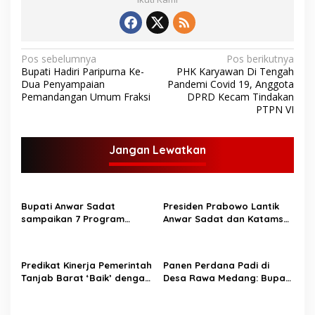
N
Pos sebelumnya
Pos berikutnya
Bupati Hadiri Paripurna Ke-
PHK Karyawan Di Tengah
a
Dua Penyampaian
Pandemi Covid 19, Anggota
v
Pemandangan Umum Fraksi
DPRD Kecam Tindakan
PTPN VI
i
g
Jangan Lewatkan
a
s
i
Bupati Anwar Sadat
Presiden Prabowo Lantik
p
sampaikan 7 Program
Anwar Sadat dan Katamso
Unggulan di Safari
sebagai Bupati dan Wakil
o
Ramadhan Desa Bunga
Bupati Tanjung Jabung
s
Tanjung
Barat.
Predikat Kinerja Pemerintah
Panen Perdana Padi di
Tanjab Barat ‘Baik’ dengan
Desa Rawa Medang: Bupati
Capaian 85,76%
Tanjung Jabung Barat
Dorong Peningkatan