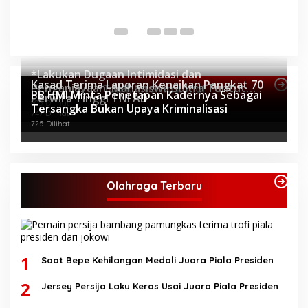
P
Di 
*Lakukan Dugaan Intimidasi dan
Kasad Terima Laporan Kenaikan Pangkat 70
Penganiayaan, Mahasiswa Sultra Tuntut
Topik Internasional
PB HMI Minta Penetapan Kadernya Sebagai
Perwira Tinggi TNI AD
Pemecatan Pj Bupati Buton Selatan*
805 Dilihat
Tersangka Bukan Upaya Kriminalisasi
747 Dilihat
725 Dilihat
Olahraga Terbaru
1
Saat Bepe Kehilangan Medali Juara Piala Presiden
2
Jersey Persija Laku Keras Usai Juara Piala Presiden