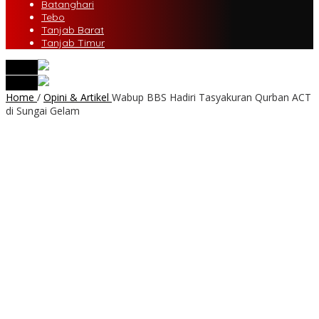
Batanghari
Tebo
Tanjab Barat
Tanjab Timur
tutup
tutup
Home
/
Opini & Artikel
Wabup BBS Hadiri Tasyakuran Qurban ACT
di Sungai Gelam