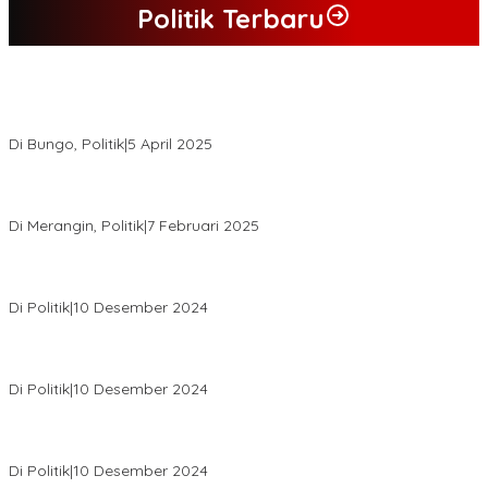
Politik Terbaru
Hasil Quick Count, PSU Pilkada Bungo Pasangan Dedy Dayat
Unggul 220 Suara
Di Bungo, Politik
|
5 April 2025
KPU Tetapkan Syukur-Khafied Bupati dan Wakil Bupati Merangin
Terpilih
Di Merangin, Politik
|
7 Februari 2025
Pemkab Tanjab Barat Beri Bonus kepada Peserta MTQ
Berprestasi
Di Politik
|
10 Desember 2024
Buapati Tanjung Jabung Barat Anwar Sadat Lakukan Konsultasi
Dan Koordinasi Di Bappenas RI Terkait Dana DAK
Di Politik
|
10 Desember 2024
*Wakil Bupati Terpilih Kabupaten Tebo 2024 Nazar Efendi Ikuti
Gowes Bareng Forkompinda*
Di Politik
|
10 Desember 2024