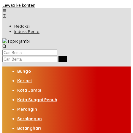
Lewati ke konten
Redaksi
Indeks Berita
Bungo
Kerinci
Kota Jambi
Kota Sungai Penuh
Merangin
Sarolangun
Batanghari