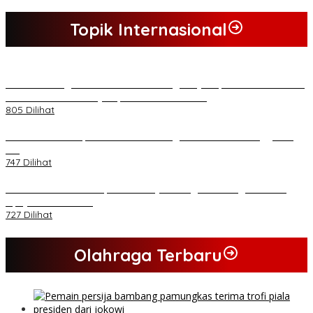
Topik Internasional
*Lakukan Dugaan Intimidasi dan Penganiayaan, Mahasiswa Sultra
Tuntut Pemecatan Pj Bupati Buton Selatan*
805 Dilihat
Kasad Terima Laporan Kenaikan Pangkat 70 Perwira Tinggi TNI
AD
747 Dilihat
PB HMI Minta Penetapan Kadernya Sebagai Tersangka Bukan
Upaya Kriminalisasi
727 Dilihat
Olahraga Terbaru