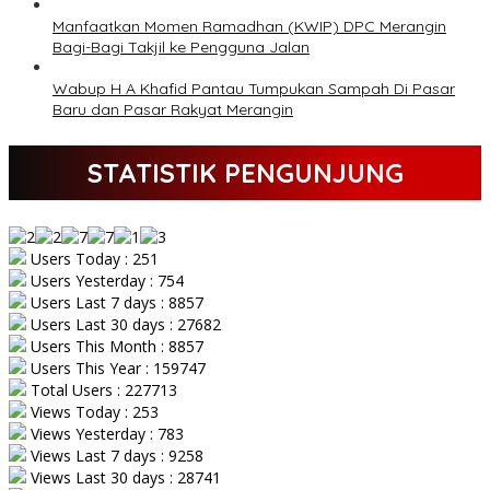
Manfaatkan Momen Ramadhan (KWIP) DPC Merangin
Bagi-Bagi Takjil ke Pengguna Jalan
Wabup H A Khafid Pantau Tumpukan Sampah Di Pasar
Baru dan Pasar Rakyat Merangin
STATISTIK PENGUNJUNG
Users Today : 251
Users Yesterday : 754
Users Last 7 days : 8857
Users Last 30 days : 27682
Users This Month : 8857
Users This Year : 159747
Total Users : 227713
Views Today : 253
Views Yesterday : 783
Views Last 7 days : 9258
Views Last 30 days : 28741