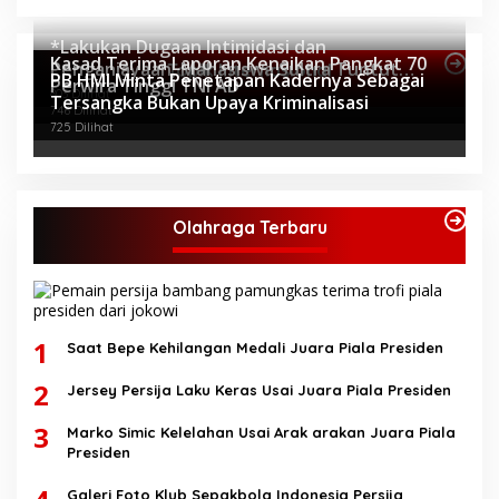
*Lakukan Dugaan Intimidasi dan
Kasad Terima Laporan Kenaikan Pangkat 70
Penganiayaan, Mahasiswa Sultra Tuntut
Topik Internasional
PB HMI Minta Penetapan Kadernya Sebagai
Perwira Tinggi TNI AD
Pemecatan Pj Bupati Buton Selatan*
803 Dilihat
Tersangka Bukan Upaya Kriminalisasi
746 Dilihat
725 Dilihat
Olahraga Terbaru
1
Saat Bepe Kehilangan Medali Juara Piala Presiden
2
Jersey Persija Laku Keras Usai Juara Piala Presiden
3
Marko Simic Kelelahan Usai Arak arakan Juara Piala
Presiden
Galeri Foto Klub Sepakbola Indonesia Persija