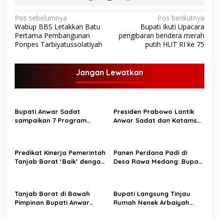
N
Pos sebelumnya
Pos berikutnya
Wabup BBS Letakkan Batu
Bupati Ikuti Upacara
a
Pertama Pembangunan
pengibaran bendera merah
v
Ponpes Tarbiyatussolatiyah
putih HUT RI ke 75
i
g
Jangan Lewatkan
a
s
Bupati Anwar Sadat
Presiden Prabowo Lantik
i
sampaikan 7 Program
Anwar Sadat dan Katamso
p
Unggulan di Safari
sebagai Bupati dan Wakil
Ramadhan Desa Bunga
Bupati Tanjung Jabung
o
Tanjung
Barat.
Predikat Kinerja Pemerintah
Panen Perdana Padi di
s
Tanjab Barat ‘Baik’ dengan
Desa Rawa Medang: Bupati
Capaian 85,76%
Tanjung Jabung Barat
Dorong Peningkatan
Ketahanan Pangan
Tanjab Barat di Bawah
Bupati Langsung Tinjau
Pimpinan Bupati Anwar
Rumah Nenek Arbaiyah
Sadat Siap Laksanakan
yang Roboh, Janji Bedah