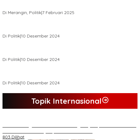
KPU Tetapkan Syukur-Khafied Bupati dan Wakil Bupati Merangin
Terpilih
Di Merangin, Politik
|
7 Februari 2025
Pemkab Tanjab Barat Beri Bonus kepada Peserta MTQ
Berprestasi
Di Politik
|
10 Desember 2024
Buapati Tanjung Jabung Barat Anwar Sadat Lakukan Konsultasi
Dan Koordinasi Di Bappenas RI Terkait Dana DAK
Di Politik
|
10 Desember 2024
*Wakil Bupati Terpilih Kabupaten Tebo 2024 Nazar Efendi Ikuti
Gowes Bareng Forkompinda*
Di Politik
|
10 Desember 2024
Topik Internasional
*Lakukan Dugaan Intimidasi dan Penganiayaan, Mahasiswa Sultra
Tuntut Pemecatan Pj Bupati Buton Selatan*
803 Dilihat