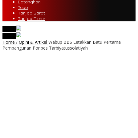
Batanghari
Tebo
Tanjab Barat
Tanjab Timur
tutup
tutup
Home
/
Opini & Artikel
Wabup BBS Letakkan Batu Pertama
Pembangunan Ponpes Tarbiyatussolatiyah