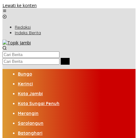
Lewati ke konten
Redaksi
Indeks Berita
Bungo
Kerinci
Kota Jambi
Kota Sungai Penuh
Merangin
Sarolangun
Batanghari