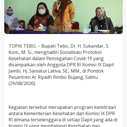
C
o
v
i
d
-
1
9
TOPIK TEBO, – Bupati Tebo, Dr. H. Sukandar, S.
Kom., M. Si., menghadiri Sosialisasi Protokol
Kesehatan dalam Pencegahan Covid-19 yang
disampaikan oleh Anggota DPR RI Komisi IX Dapil
Jambi, Hj. Saniatul Lativa, SE., MM., di Pondok
Pesantren Ar Riyadh Rimbo Bujang, Sabtu
(29/08/2020).
Kegiatan tersebut merupakan program kemitraan
antara Kementerian Kesehatan dan Komisi IX DPR
RI dimana terselenggara di setiap Dapil yang ada di
Komisi IX yang membidangi Kesehatan dan