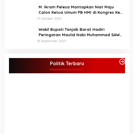
M. Ikram Pelesa Mantapkan Niat Maju
Calon Ketua Umum PB HMI di Kongres Ke
XXXII Pontianak
21 Oktober 2023
Wakil Bupati Tanjab Barat Hadiri
Peringatan Maulid Nabi Muhammad SAW
1445 H di Masjid Darul Falah Senyerang
18 September 2023
KPU Tetapkan Syukur-Khafied Bupati dan
Wakil Bupati Merangin Terpilih
Politik Terbaru
Di Merangin, Politik
|
7 Februari 2025
P
P