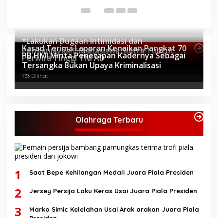
Di 
*Lakukan Dugaan Intimidasi dan
Kasad Terima Laporan Kenaikan Pangkat 70
Penganiayaan, Mahasiswa Sultra Tuntut
Topik Internasional
PB HMI Minta Penetapan Kadernya Sebagai
Perwira Tinggi TNI AD
Pemecatan Pj Bupati Buton Selatan*
811 Dilihat
Tersangka Bukan Upaya Kriminalisasi
751 Dilihat
733 Dilihat
Olahraga Terbaru
1
Saat Bepe Kehilangan Medali Juara Piala Presiden
2
Jersey Persija Laku Keras Usai Juara Piala Presiden
3
Marko Simic Kelelahan Usai Arak arakan Juara Piala