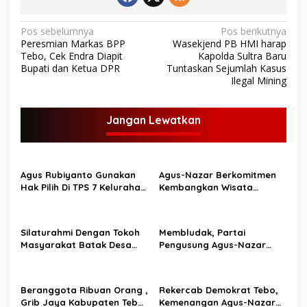
N
Pos sebelumnya
Pos berikutnya
Peresmian Markas BPP
Wasekjend PB HMI harap
a
Tebo, Cek Endra Diapit
Kapolda Sultra Baru
v
Bupati dan Ketua DPR
Tuntaskan Sejumlah Kasus
Ilegal Mining
i
g
Jangan Lewatkan
a
s
i
Agus Rubiyanto Gunakan
Agus-Nazar Berkomitmen
p
Hak Pilih Di TPS 7 Kelurahan
Kembangkan Wisata
Wirotho Agung
Sejarah Yang Ada
o
Dikabupaten Tebo
s
Silaturahmi Dengan Tokoh
Membludak, Partai
Masyarakat Batak Desa
Pengusung Agus-Nazar
Perintis Agus-Nazar Dapat
Gelar Senam Bersama
Dukungan Penuh
Ribuan Warga
Beranggota Ribuan Orang ,
Rekercab Demokrat Tebo,
Grib Jaya Kabupaten Tebo
Kemenangan Agus-Nazar