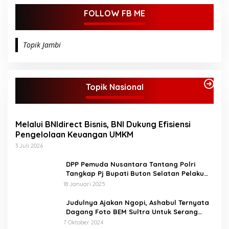
FOLLOW FB ME
Topik Jambi
Topik Nasional
Melalui BNIdirect Bisnis, BNI Dukung Efisiensi
Pengelolaan Keuangan UMKM
3 Juli 2026
DPP Pemuda Nusantara Tantang Polri
Tangkap Pj Bupati Buton Selatan Pelaku
Penganiaya Aktvis HMI
18 Januari 2025
Judulnya Ajakan Ngopi, Ashabul Ternyata
Dagang Foto BEM Sultra Untuk Serang
Paslon
7 Oktober 2024