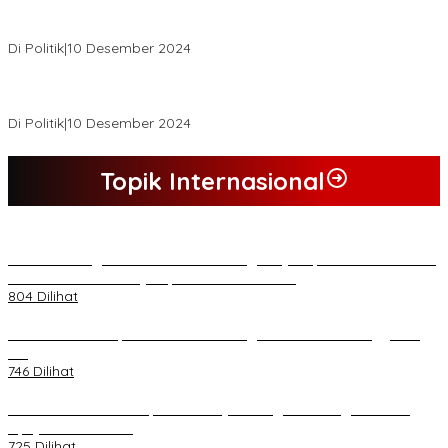
Buapati Tanjung Jabung Barat Anwar Sadat Lakukan Konsultasi
Dan Koordinasi Di Bappenas RI Terkait Dana DAK
Di Politik
|
10 Desember 2024
*Wakil Bupati Terpilih Kabupaten Tebo 2024 Nazar Efendi Ikuti
Gowes Bareng Forkompinda*
Di Politik
|
10 Desember 2024
Topik Internasional
*Lakukan Dugaan Intimidasi dan Penganiayaan, Mahasiswa Sultra
Tuntut Pemecatan Pj Bupati Buton Selatan*
804 Dilihat
Kasad Terima Laporan Kenaikan Pangkat 70 Perwira Tinggi TNI
AD
746 Dilihat
PB HMI Minta Penetapan Kadernya Sebagai Tersangka Bukan
Upaya Kriminalisasi
725 Dilihat