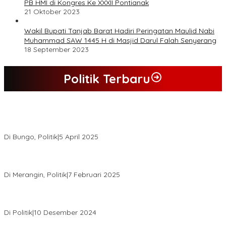
PB HMI di Kongres Ke XXXII Pontianak
21 Oktober 2023
Wakil Bupati Tanjab Barat Hadiri Peringatan Maulid Nabi
Muhammad SAW 1445 H di Masjid Darul Falah Senyerang
18 September 2023
Politik Terbaru
Hasil Quick Count, PSU Pilkada Bungo Pasangan Dedy Dayat
Unggul 220 Suara
Di Bungo, Politik
|
5 April 2025
KPU Tetapkan Syukur-Khafied Bupati dan Wakil Bupati Merangin
Terpilih
Di Merangin, Politik
|
7 Februari 2025
Pemkab Tanjab Barat Beri Bonus kepada Peserta MTQ
Berprestasi
Di Politik
|
10 Desember 2024