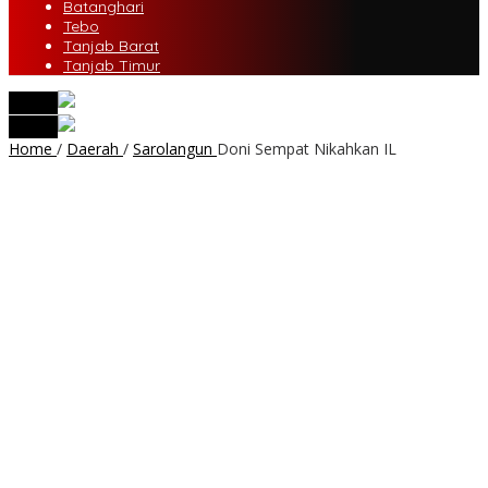
Batanghari
Tebo
Tanjab Barat
Tanjab Timur
tutup
tutup
Home
/
Daerah
/
Sarolangun
Doni Sempat Nikahkan IL