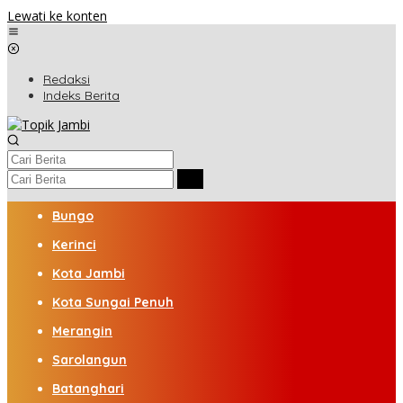
Lewati ke konten
Redaksi
Indeks Berita
Bungo
Kerinci
Kota Jambi
Kota Sungai Penuh
Merangin
Sarolangun
Batanghari