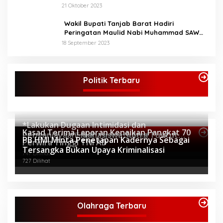
XXXII Pontianak
21 Oktober 2023
Wakil Bupati Tanjab Barat Hadiri
Peringatan Maulid Nabi Muhammad SAW
1445 H di Masjid Darul Falah Senyerang
18 September 2023
Politik Terbaru
*Lakukan Dugaan Intimidasi dan
Kasad Terima Laporan Kenaikan Pangkat 70
Penganiayaan, Mahasiswa Sultra Tuntut
Topik Internasional
PB HMI Minta Penetapan Kadernya Sebagai
Perwira Tinggi TNI AD
Pemecatan Pj Bupati Buton Selatan*
805 Dilihat
Tersangka Bukan Upaya Kriminalisasi
747 Dilihat
727 Dilihat
Olahraga Terbaru