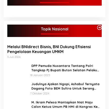
Topik Nasional
Melalui BNIdirect Bisnis, BNI Dukung Efisiensi
Pengelolaan Keuangan UMKM
3 Juli 2026
DPP Pemuda Nusantara Tantang Polri
Tangkap Pj Bupati Buton Selatan Pelaku
Penganiaya Aktvis HMI
18 Januari 2025
Judulnya Ajakan Ngopi, Ashabul Ternyata
Dagang Foto BEM Sultra Untuk Serang
Paslon
7 Oktober 2024
M. Ikram Pelesa Mantapkan Niat Maju
Calon Ketua Umum PB HMI di Kongres Ke