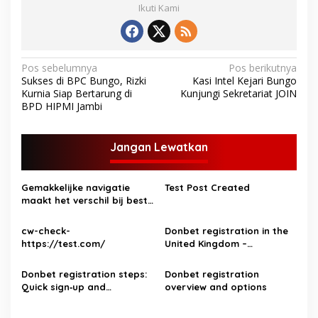
Ikuti Kami
N
Pos sebelumnya
Pos berikutnya
Sukses di BPC Bungo, Rizki
Kasi Intel Kejari Bungo
a
Kurnia Siap Bertarung di
Kunjungi Sekretariat JOIN
v
BPD HIPMI Jambi
i
g
Jangan Lewatkan
a
s
Gemakkelijke navigatie
Test Post Created
maakt het verschil bij beste
i
online casino’s
p
cw-check-
Donbet registration in the
https://test.com/
United Kingdom –
o
step‑by‑step guide for UK
s
players
Donbet registration steps:
Donbet registration
Quick sign‑up and
overview and options
verification guide for UK
players