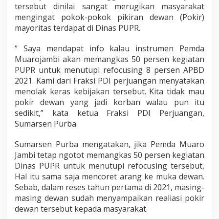
i
tersebut dinilai sangat merugikan masyarakat
K
mengingat pokok-pokok pikiran dewan (Pokir)
e
mayoritas terdapat di Dinas PUPR.
g
i
“ Saya mendapat info kalau instrumen Pemda
a
t
Muarojambi akan memangkas 50 persen kegiatan
a
PUPR untuk menutupi refocusing 8 persen APBD
n
2021. Kami dari Fraksi PDI perjuangan menyatakan
P
menolak keras kebijakan tersebut. Kita tidak mau
o
pokir dewan yang jadi korban walau pun itu
k
i
sedikit,” kata ketua Fraksi PDI Perjuangan,
r
Sumarsen Purba.
D
e
Sumarsen Purba mengatakan, jika Pemda Muaro
w
Jambi tetap ngotot memangkas 50 persen kegiatan
a
n
Dinas PUPR untuk menutupi refocusing tersebut,
Hal itu sama saja mencoret arang ke muka dewan.
Sebab, dalam reses tahun pertama di 2021, masing-
masing dewan sudah menyampaikan realiasi pokir
dewan tersebut kepada masyarakat.