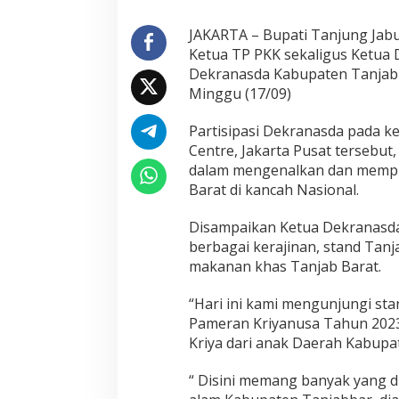
n
j
JAKARTA – Bupati Tanjung Jabu
u
Ketua TP PKK sekaligus Ketua 
n
Dekranasda Kabupaten Tanjab 
g
Minggu (17/09)
i
S
t
Partisipasi Dekranasda pada ke
a
Centre, Jakarta Pusat tersebu
n
dalam mengenalkan dan mempr
d
Barat di kancah Nasional.
D
e
k
Disampaikan Ketua Dekranasda T
r
berbagai kerajinan, stand Tan
a
makanan khas Tanjab Barat.
n
a
s
“Hari ini kami mengunjungi st
d
Pameran Kriyanusa Tahun 2023
a
Kriya dari anak Daerah Kabupa
P
a
“ Disini memang banyak yang di
d
a