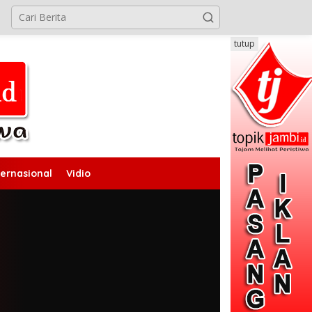
tutup
ternasional
Vidio