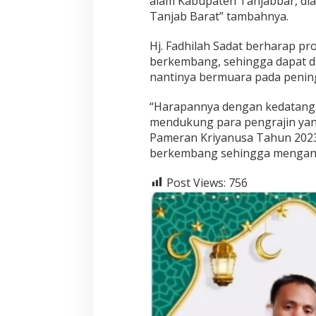
alam Kabupaten Tanjabbar, dia
P
Tanjab Barat” tambahnya.
a
m
Hj. Fadhilah Sadat berharap p
e
berkembang, sehingga dapat di
r
a
nantinya bermuara pada penin
n
K
“Harapannya dengan kedatanga
r
mendukung para pengrajin yang
i
Pameran Kriyanusa Tahun 2023 
y
a
berkembang sehingga mengangk
n
u
Post Views:
756
s
a
2
0
2
3