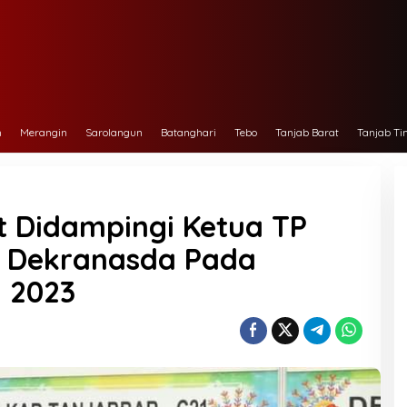
h
Merangin
Sarolangun
Batanghari
Tebo
Tanjab Barat
Tanjab Ti
t Didampingi Ketua TP
d Dekranasda Pada
 2023