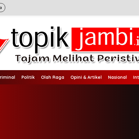
a
riminal
Politik
Olah Raga
Opini & Artikel
Nasional
In