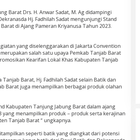
ng Barat Drs. H. Anwar Sadat, M. Ag didampingi
Dekranasda Hj. Fadhilah Sadat mengunjungi Stand
Barat di Ajang Pameran Kriyanusa Tahun 2023.
giatan yang diselenggarakan di Jakarta Convention
t, merupakan salah satu upaya Pemkab Tanjab Barat
omosikan Kearifan Lokal Khas Kabupaten Tanjab
anjab Barat, Hj. Fadhilah Sadat selain Batik dan
jab Barat juga menampilkan berbagai produk olahan
and Kabupaten Tanjung Jabung Barat dalam ajang
Hasil Quick Count, PSU Pilkada
 yang menampilkan produk – produk serta kerajinan
Bungo Pasangan Dedy Dayat
ten Tanjab Barat “ ungkapnya.
Unggul 220 Suara
Di Bungo, Politik
|
5 April 2025
tampilkan seperti batik yang diangkat dari potensi