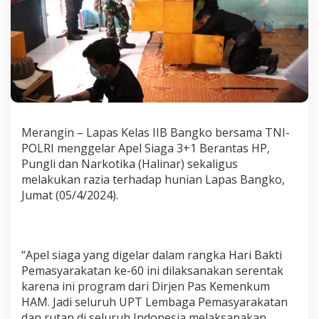
b
u
n
g
a
n
b
e
r
s
Merangin – Lapas Kelas IIB Bangko bersama TNI-
a
POLRI menggelar Apel Siaga 3+1 Berantas HP,
m
a
Pungli dan Narkotika (Halinar) sekaligus
T
melakukan razia terhadap hunian Lapas Bangko,
N
Jumat (05/4/2024).
I
-
P
o
l
“Apel siaga yang digelar dalam rangka Hari Bakti
r
Pemasyarakatan ke-60 ini dilaksanakan serentak
i
karena ini program dari Dirjen Pas Kemenkum
HAM. Jadi seluruh UPT Lembaga Pemasyarakatan
dan rutan di seluruh Indonesia melaksanakan