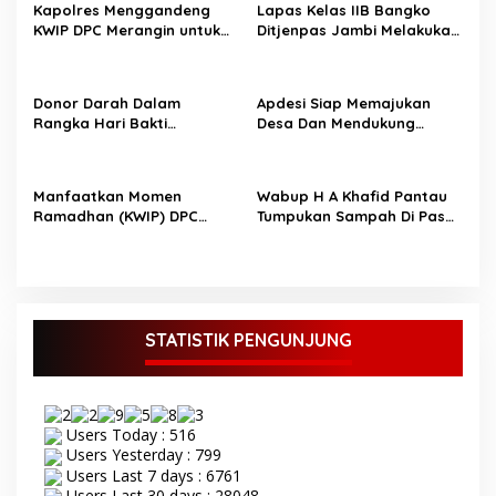
Kapolres Menggandeng
Lapas Kelas IIB Bangko
i
KWIP DPC Merangin untuk
Ditjenpas Jambi Melakukan
p
memastikan penyebaran
Bakti Sosial Menjelang
informasi yang edukatif
Ramadhan
o
dan menyejukkan selama
Donor Darah Dalam
Apdesi Siap Memajukan
s
bulan suci
Rangka Hari Bakti
Desa Dan Mendukung
Pemasyarakatan ke-61,
Pemerintah
Lapas Bangko Bekerja
Sama dengan RSUD Kolonel
Manfaatkan Momen
Wabup H A Khafid Pantau
Abundjani Merangin
Ramadhan (KWIP) DPC
Tumpukan Sampah Di Pasar
Merangin Bagi-Bagi Takjil
Baru dan Pasar Rakyat
ke Pengguna Jalan
Merangin
STATISTIK PENGUNJUNG
Users Today : 516
Users Yesterday : 799
Users Last 7 days : 6761
Users Last 30 days : 28048