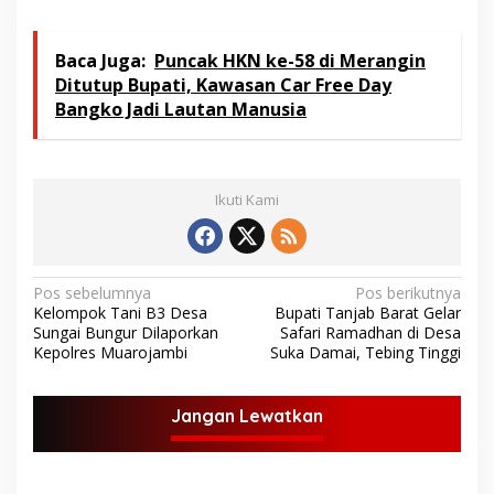
Baca Juga:
Puncak HKN ke-58 di Merangin
Ditutup Bupati, Kawasan Car Free Day
Bangko Jadi Lautan Manusia
Ikuti Kami
N
Pos sebelumnya
Pos berikutnya
Kelompok Tani B3 Desa
Bupati Tanjab Barat Gelar
a
Sungai Bungur Dilaporkan
Safari Ramadhan di Desa
v
Kepolres Muarojambi
Suka Damai, Tebing Tinggi
i
g
Jangan Lewatkan
a
s