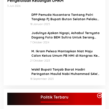
Pengelolaan Keuangan UMKM
3 Juli 2026
DPP Pemuda Nusantara Tantang Polri
Tangkap Pj Bupati Buton Selatan Pelaku
Penganiaya Aktvis HMI
18 Januari 2025
Judulnya Ajakan Ngopi, Ashabul Ternyata
Dagang Foto BEM Sultra Untuk Serang
Paslon
7 Oktober 2024
M. Ikram Pelesa Mantapkan Niat Maju
Calon Ketua Umum PB HMI di Kongres Ke
XXXII Pontianak
21 Oktober 2023
Wakil Bupati Tanjab Barat Hadiri
Peringatan Maulid Nabi Muhammad SAW
1445 H di Masjid Darul Falah Senyerang
18 September 2023
KPU Tetapkan Syukur-Khafied Bupati dan
Wakil Bupati Merangin Terpilih
Politik Terbaru
Di Merangin, Politik
|
7 Februari 2025