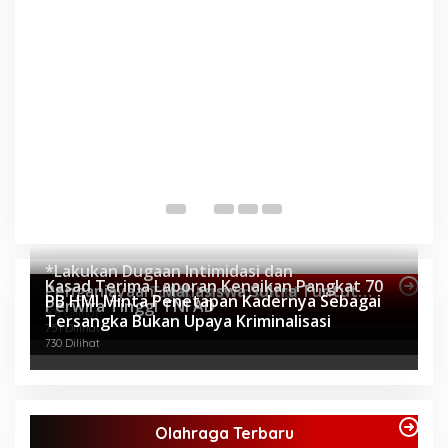
P
P
Di 
*Lakukan Dugaan Intimidasi dan
Kasad Terima Laporan Kenaikan Pangkat 70
Penganiayaan, Mahasiswa Sultra Tuntut
Topik Internasional
PB HMI Minta Penetapan Kadernya Sebagai
Perwira Tinggi TNI AD
Pemecatan Pj Bupati Buton Selatan*
808 Dilihat
Tersangka Bukan Upaya Kriminalisasi
751 Dilihat
730 Dilihat
Olahraga Terbaru