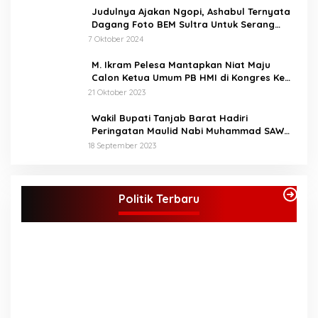
Judulnya Ajakan Ngopi, Ashabul Ternyata
Dagang Foto BEM Sultra Untuk Serang
Paslon
7 Oktober 2024
M. Ikram Pelesa Mantapkan Niat Maju
Calon Ketua Umum PB HMI di Kongres Ke
XXXII Pontianak
21 Oktober 2023
Wakil Bupati Tanjab Barat Hadiri
Peringatan Maulid Nabi Muhammad SAW
1445 H di Masjid Darul Falah Senyerang
18 September 2023
KPU Tetapkan Syukur-Khafied Bupati dan
Wakil Bupati Merangin Terpilih
Politik Terbaru
Di Merangin, Politik
|
7 Februari 2025