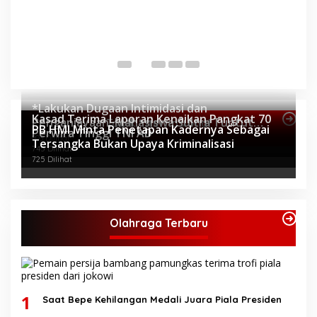
P
P
Di 
*Lakukan Dugaan Intimidasi dan
Kasad Terima Laporan Kenaikan Pangkat 70
Penganiayaan, Mahasiswa Sultra Tuntut
Topik Internasional
PB HMI Minta Penetapan Kadernya Sebagai
Perwira Tinggi TNI AD
Pemecatan Pj Bupati Buton Selatan*
803 Dilihat
Tersangka Bukan Upaya Kriminalisasi
745 Dilihat
725 Dilihat
Olahraga Terbaru
1
Saat Bepe Kehilangan Medali Juara Piala Presiden