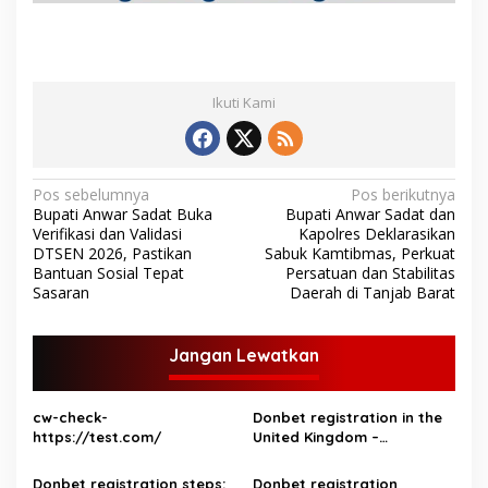
Ikuti Kami
N
Pos sebelumnya
Pos berikutnya
Bupati Anwar Sadat Buka
Bupati Anwar Sadat dan
a
Verifikasi dan Validasi
Kapolres Deklarasikan
v
DTSEN 2026, Pastikan
Sabuk Kamtibmas, Perkuat
Bantuan Sosial Tepat
Persatuan dan Stabilitas
i
Sasaran
Daerah di Tanjab Barat
g
a
Jangan Lewatkan
s
i
cw-check-
Donbet registration in the
p
https://test.com/
United Kingdom –
step‑by‑step guide for UK
o
players
Donbet registration steps:
Donbet registration