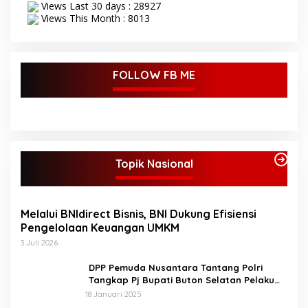
Views Last 30 days : 28927
Views This Month : 8013
FOLLOW FB ME
Topik Nasional
Melalui BNIdirect Bisnis, BNI Dukung Efisiensi
Pengelolaan Keuangan UMKM
3 Juli 2026
DPP Pemuda Nusantara Tantang Polri
Tangkap Pj Bupati Buton Selatan Pelaku
Penganiaya Aktvis HMI
18 Januari 2025