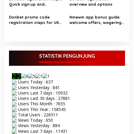
s
Quick sign‑up and
overview and options
verification guide for UK
players
Donbet promo code
Ninewin app bonus guide:
registration steps for UK
welcome offers, wagering
players
requirements and more
STATISTIK PENGUNJUNG
Users Today : 637
Users Yesterday : 841
Users Last 7 days : 10932
Users Last 30 days : 27881
Users This Month : 7655
Users This Year : 158545
Total Users : 226511
Views Today : 650
Views Yesterday : 884
Views Last 7 days : 11431