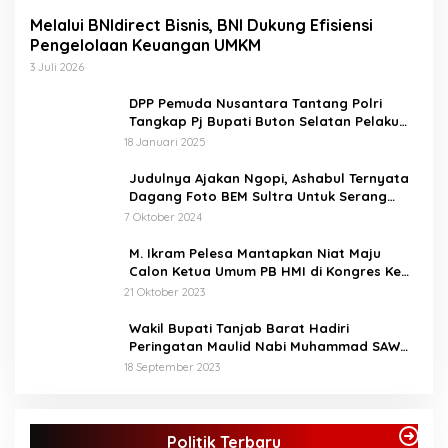
Melalui BNIdirect Bisnis, BNI Dukung Efisiensi
Pengelolaan Keuangan UMKM
3 Juli 2026
DPP Pemuda Nusantara Tantang Polri
Tangkap Pj Bupati Buton Selatan Pelaku
Penganiaya Aktvis HMI
18 Januari 2025
Judulnya Ajakan Ngopi, Ashabul Ternyata
Dagang Foto BEM Sultra Untuk Serang
Paslon
7 Oktober 2024
M. Ikram Pelesa Mantapkan Niat Maju
Calon Ketua Umum PB HMI di Kongres Ke
XXXII Pontianak
21 Oktober 2023
Wakil Bupati Tanjab Barat Hadiri
Peringatan Maulid Nabi Muhammad SAW
1445 H di Masjid Darul Falah Senyerang
18 September 2023
KPU Tetapkan Syukur-Khafied Bupati dan
Wakil Bupati Merangin Terpilih
Politik Terbaru