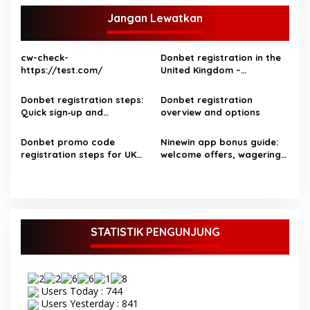
i
g
Jangan Lewatkan
a
s
cw-check-
Donbet registration in the
https://test.com/
United Kingdom –
i
step‑by‑step guide for UK
p
players
Donbet registration steps:
Donbet registration
Quick sign‑up and
overview and options
o
verification guide for UK
s
players
Donbet promo code
Ninewin app bonus guide:
registration steps for UK
welcome offers, wagering
players
requirements and more
STATISTIK PENGUNJUNG
Users Today : 744
Users Yesterday : 841