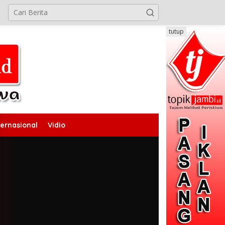
tutup
ternasional
Vidio