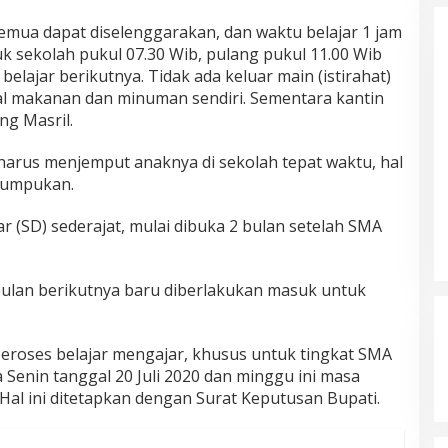
Hasil Quick Count, PSU Pilkada
Bungo Pasangan Dedy Dayat
semua dapat diselenggarakan, dan waktu belajar 1 jam
Unggul 220 Suara
Di Bungo, Politik
|
5 April 2025
k sekolah pukul 07.30 Wib, pulang pukul 11.00 Wib
elajar berikutnya. Tidak ada keluar main (istirahat)
 makanan dan minuman sendiri. Sementara kantin
ng Masril.
 harus menjemput anaknya di sekolah tepat waktu, hal
numpukan.
 (SD) sederajat, mulai dibuka 2 bulan setelah SMA
 bulan berikutnya baru diberlakukan masuk untuk
peroses belajar mengajar, khusus untuk tingkat SMA
 Senin tanggal 20 Juli 2020 dan minggu ini masa
 Hal ini ditetapkan dengan Surat Keputusan Bupati.