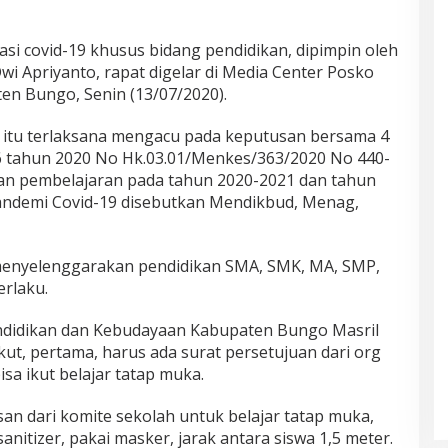
i covid-19 khusus bidang pendidikan, dipimpin oleh
wi Apriyanto, rapat digelar di Media Center Posko
n Bungo, Senin (13/07/2020).
t itu terlaksana mengacu pada keputusan bersama 4
6 tahun 2020 No Hk.03.01/Menkes/363/2020 No 440-
an pembelajaran pada tahun 2020-2021 dan tahun
andemi Covid-19 disebutkan Mendikbud, Menag,
 menyelenggarakan pendidikan SMA, SMK, MA, SMP,
rlaku.
endidikan dan Kebudayaan Kabupaten Bungo Masril
ut, pertama, harus ada surat persetujuan dari org
sa ikut belajar tatap muka.
an dari komite sekolah untuk belajar tatap muka,
nitizer, pakai masker, jarak antara siswa 1,5 meter.