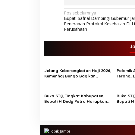
N
Pos sebelumnya
Bupati Safrial Dampingi Gubernur Ja
a
Penerapan Protokol Kesehatan Di L
v
Perusahaan
i
g
J
a
s
Jelang Keberangkatan Haji 2026,
Polemik A
i
Kemenhaj Bungo Bagikan
Terang, 
p
Ratusan Koper Jamaah
Tanah
o
Buka STQ Tingkat Kabupaten,
Buka STQ
s
Bupati H Dedy Putra Harapkan
Bupati H
Jadikan Al-Qur’an Pedoman
Jadikan 
Hidup
Pedoman Hidup T
Bupati B
didampin
Ustadz 
resmi Sel