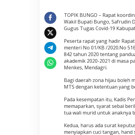
J
u
TOPIK BUNGO – Rapat koordinas
l
i
Wakil Bupati Bungo, Safrudin D
2
Gugus Tugas Covid-19 Kabupate
0
2
Peserta rapat yang hadir Rapa
0
menteri No 01/KB /2020.No 51
842 tahun 2020 tentang pandu
akademik 2020-2021 di masa p
Menkes, Mendagri.
Bagi daerah zona hijau boleh
MTS dengan ketentuan yang be
Pada kesempatan itu, Kadis P
memaparkan, syarat sebai berik
tua wali murid untuk anaknya bi
Kedua, harus ada surat keputus
menyiapkan cuci tangan, hand sa