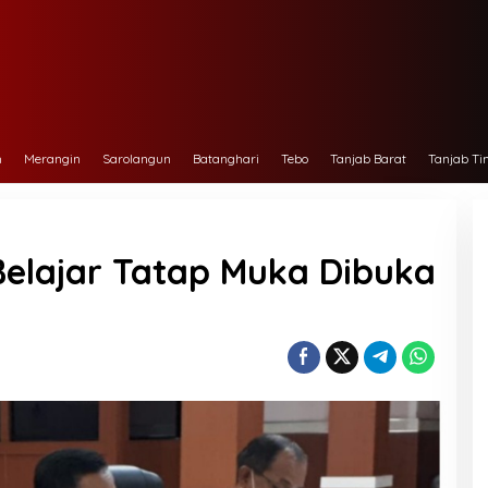
h
Merangin
Sarolangun
Batanghari
Tebo
Tanjab Barat
Tanjab Ti
Belajar Tatap Muka Dibuka