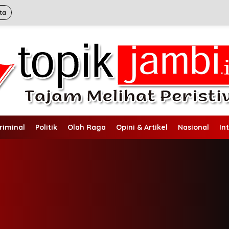
ta
riminal
Politik
Olah Raga
Opini & Artikel
Nasional
In