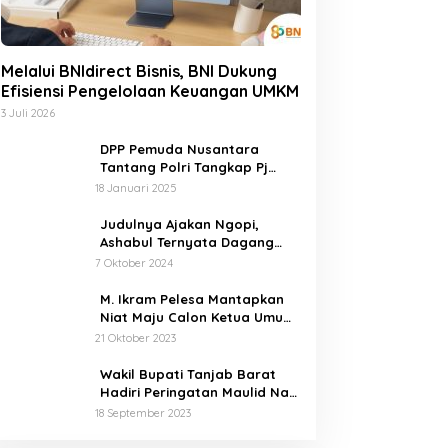
Melalui BNIdirect Bisnis, BNI Dukung
Efisiensi Pengelolaan Keuangan UMKM
3 Juli 2026
DPP Pemuda Nusantara
Tantang Polri Tangkap Pj
Bupati Buton Selatan Pelaku
18 Januari 2025
Penganiaya Aktvis HMI
Judulnya Ajakan Ngopi,
Ashabul Ternyata Dagang
Foto BEM Sultra Untuk Serang
7 Oktober 2024
Paslon
M. Ikram Pelesa Mantapkan
Niat Maju Calon Ketua Umum
PB HMI di Kongres Ke XXXII
21 Oktober 2023
Pontianak
Wakil Bupati Tanjab Barat
Hadiri Peringatan Maulid Nabi
Muhammad SAW 1445 H di
18 September 2023
Masjid Darul Falah Senyerang