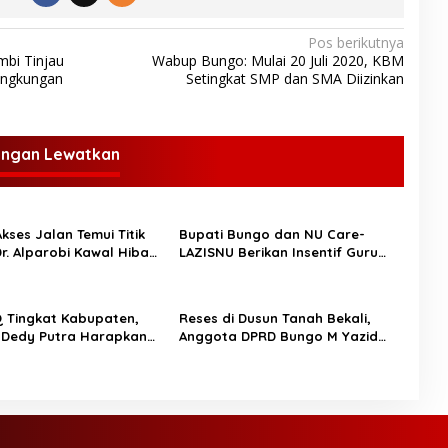
Pos berikutnya
mbi Tinjau
Wabup Bungo: Mulai 20 Juli 2020, KBM
ingkungan
Setingkat SMP dan SMA Diizinkan
angan Lewatkan
kses Jalan Temui Titik
Bupati Bungo dan NU Care-
Dr. Alparobi Kawal Hibah
LAZISNU Berikan Insentif Guru
Ngaji dan Puluhan Gerobak
UMKM
 Tingkat Kabupaten,
Reses di Dusun Tanah Bekali,
 Dedy Putra Harapkan
Anggota DPRD Bungo M Yazid
Al-Qur’an Sebagai
Tampung Aspirasi Masyarakat
OPIK BUNGO,-
ungo H Dedy Putra
gi Wakil Bupati Bungo
Dayat membuka secara
eksi Tilawatil Qur’an