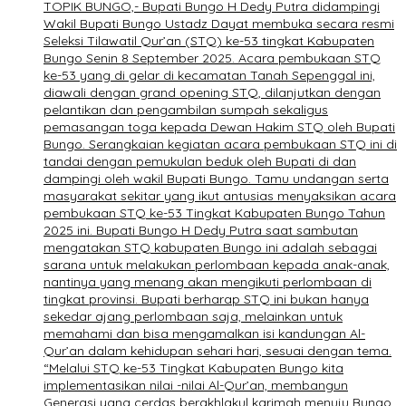
TOPIK BUNGO,- Bupati Bungo H Dedy Putra didampingi
Wakil Bupati Bungo Ustadz Dayat membuka secara resmi
Seleksi Tilawatil Qur’an (STQ) ke-53 tingkat Kabupaten
Bungo Senin 8 September 2025. Acara pembukaan STQ
ke-53 yang di gelar di kecamatan Tanah Sepenggal ini,
diawali dengan grand opening STQ, dilanjutkan dengan
pelantikan dan pengambilan sumpah sekaligus
pemasangan toga kepada Dewan Hakim STQ oleh Bupati
Bungo. Serangkaian kegiatan acara pembukaan STQ ini di
tandai dengan pemukulan beduk oleh Bupati di dan
dampingi oleh wakil Bupati Bungo. Tamu undangan serta
masyarakat sekitar yang ikut antusias menyaksikan acara
pembukaan STQ ke-53 Tingkat Kabupaten Bungo Tahun
2025 ini. Bupati Bungo H Dedy Putra saat sambutan
mengatakan STQ kabupaten Bungo ini adalah sebagai
sarana untuk melakukan perlombaan kepada anak-anak,
nantinya yang menang akan mengikuti perlombaan di
tingkat provinsi. Bupati berharap STQ ini bukan hanya
sekedar ajang perlombaan saja, melainkan untuk
memahami dan bisa mengamalkan isi kandungan Al-
Qur’an dalam kehidupan sehari hari, sesuai dengan tema.
“Melalui STQ ke-53 Tingkat Kabupaten Bungo kita
implementasikan nilai -nilai Al-Qur’an, membangun
Generasi yang cerdas berakhlakul karimah menuju Bungo