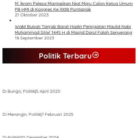
M. Ikram Pelesa Mantapkan Niat Maju Calon Ketua Umum
PB HMI di Kongres Ke XXXII Pontianak
21 Oktober 2023
Wakil Bupati Tanjab Barat Hadiri Peringatan Maulid Nabi
Muhammad SAW 1445 H di Masjid Darul Falah Senyerang
18 September 2023
Politik Terbaru
Hasil Quick Count, PSU Pilkada Bungo Pasangan Dedy Dayat
Unggul 220 Suara
Di Bungo, Politik
|
5 April 2025
KPU Tetapkan Syukur-Khafied Bupati dan Wakil Bupati Merangin
Terpilih
Di Merangin, Politik
|
7 Februari 2025
Pemkab Tanjab Barat Beri Bonus kepada Peserta MTQ
Berprestasi
Di Politik
|
10 Desember 2024