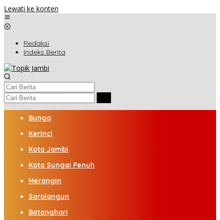
Lewati ke konten
Redaksi
Indeks Berita
Bungo
Kerinci
Kota Jambi
Kota Sungai Penuh
Merangin
Sarolangun
Batanghari