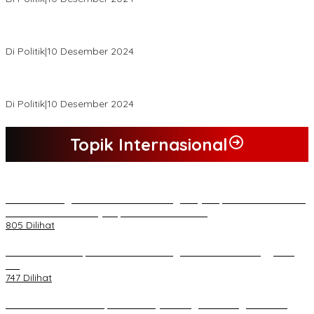
Buapati Tanjung Jabung Barat Anwar Sadat Lakukan Konsultasi
Dan Koordinasi Di Bappenas RI Terkait Dana DAK
Di Politik
|
10 Desember 2024
*Wakil Bupati Terpilih Kabupaten Tebo 2024 Nazar Efendi Ikuti
Gowes Bareng Forkompinda*
Di Politik
|
10 Desember 2024
Topik Internasional
*Lakukan Dugaan Intimidasi dan Penganiayaan, Mahasiswa Sultra
Tuntut Pemecatan Pj Bupati Buton Selatan*
805 Dilihat
Kasad Terima Laporan Kenaikan Pangkat 70 Perwira Tinggi TNI
AD
747 Dilihat
PB HMI Minta Penetapan Kadernya Sebagai Tersangka Bukan