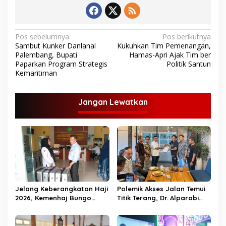
N
Pos sebelumnya
Pos berikutnya
Sambut Kunker Danlanal
Kukuhkan Tim Pemenangan,
a
Palembang, Bupati
Hamas-Apri Ajak Tim ber
v
Paparkan Program Strategis
Politik Santun
Kemaritiman
i
g
Jangan Lewatkan
a
s
i
p
o
s
Jelang Keberangkatan Haji
Polemik Akses Jalan Temui
2026, Kemenhaj Bungo
Titik Terang, Dr. Alparobi
Bagikan Ratusan Koper
Kawal Hibah Tanah
Jamaah