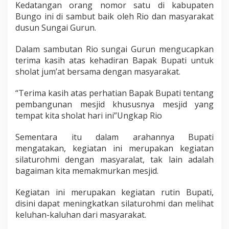
Kedatangan orang nomor satu di kabupaten
k
O
Bungo ini di sambut baik oleh Rio dan masyarakat
l
dusun Sungai Gurun.
e
h
Dalam sambutan Rio sungai Gurun mengucapkan
R
terima kasih atas kehadiran Bapak Bupati untuk
i
o
sholat jum’at bersama dengan masyarakat.
d
a
“Terima kasih atas perhatian Bapak Bupati tentang
n
pembangunan mesjid khususnya mesjid yang
M
tempat kita sholat hari ini”Ungkap Rio
a
s
y
Sementara itu dalam arahannya Bupati
a
mengatakan, kegiatan ini merupakan kegiatan
r
silaturohmi dengan masyaralat, tak lain adalah
a
bagaiman kita memakmurkan mesjid.
k
a
t
Kegiatan ini merupakan kegiatan rutin Bupati,
disini dapat meningkatkan silaturohmi dan melihat
keluhan-kaluhan dari masyarakat.