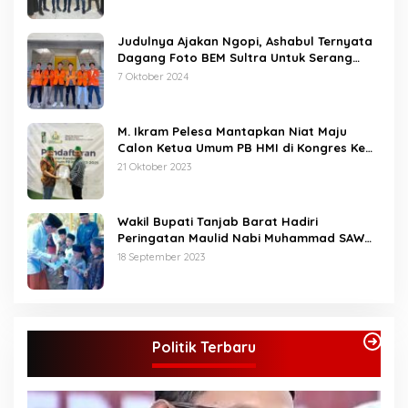
menuju Bungo Baru”kata
Bupati (Mus).
Judulnya Ajakan Ngopi, Ashabul Ternyata
Dagang Foto BEM Sultra Untuk Serang
Paslon
7 Oktober 2024
M. Ikram Pelesa Mantapkan Niat Maju
Calon Ketua Umum PB HMI di Kongres Ke
XXXII Pontianak
21 Oktober 2023
Wakil Bupati Tanjab Barat Hadiri
Peringatan Maulid Nabi Muhammad SAW
1445 H di Masjid Darul Falah Senyerang
18 September 2023
Politik Terbaru