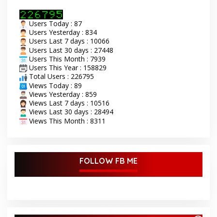
Qur’an (STQ) ke-53 tingkat
Kabupaten Bungo Senin 8
Users Today : 87
September 2025. Acara
Users Yesterday : 834
pembukaan STQ ke-53
Users Last 7 days : 10066
yang di gelar di kecamatan
Tanah Sepenggal ini,
Users Last 30 days : 27448
diawali dengan grand
Users This Month : 7939
opening STQ, dilanjutkan
Users This Year : 158829
dengan pelantikan dan
Total Users : 226795
pengambilan sumpah
Views Today : 89
sekaligus pemasangan
Views Yesterday : 859
toga kepada Dewan Hakim
Views Last 7 days : 10516
STQ oleh Bupati Bungo.
Views Last 30 days : 28494
Serangkaian kegiatan
Views This Month : 8311
acara pembukaan STQ ini
di tandai dengan
pemukulan beduk oleh
Bupati di dan dampingi
FOLLOW FB ME
oleh wakil Bupati Bungo.
Tamu undangan serta
masyarakat sekitar yang
ikut antusias menyaksikan
acara pembukaan STQ ke-
53 Tingkat Kabupaten
Bungo Tahun 2025 ini.