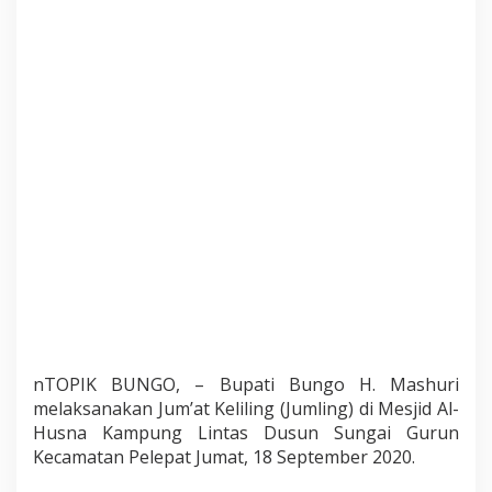
a
i
G
u
r
u
n
,
B
u
p
a
t
i
d
i
S
a
m
nTOPIK BUNGO, – Bupati Bungo H. Mashuri
b
u
melaksanakan Jum’at Keliling (Jumling) di Mesjid Al-
t
Husna Kampung Lintas Dusun Sungai Gurun
B
Kecamatan Pelepat Jumat, 18 September 2020.
a
i