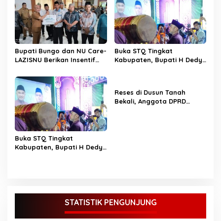
Bupati Bungo dan NU Care-
Buka STQ Tingkat
LAZISNU Berikan Insentif
Kabupaten, Bupati H Dedy
Guru Ngaji dan Puluhan
Putra Harapkan Jadikan
Gerobak UMKM
Al-Qur’an Pedoman Hidup
Reses di Dusun Tanah
Bekali, Anggota DPRD
Bungo M Yazid Tampung
Aspirasi Masyarakat
Buka STQ Tingkat
Kabupaten, Bupati H Dedy
Putra Harapkan Jadikan
Al-Qur’an Sebagai
Pedoman Hidup TOPIK
BUNGO,- Bupati Bungo H
Dedy Putra didampingi
Wakil Bupati Bungo Ustadz
STATISTIK PENGUNJUNG
Dayat membuka secara
resmi Seleksi Tilawatil