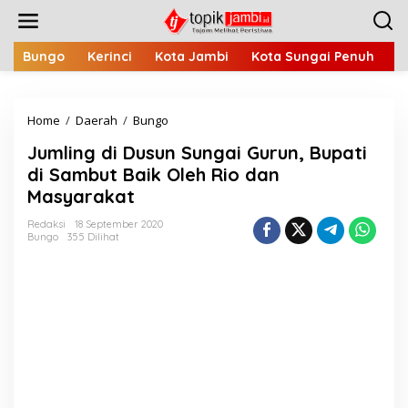
L
e
w
a
Bungo
Kerinci
Kota Jambi
Kota Sungai Penuh
M
t
i
k
Home
/
Daerah
/
Bungo
J
e
u
k
Jumling di Dusun Sungai Gurun, Bupati
m
o
l
n
di Sambut Baik Oleh Rio dan
i
t
Masyarakat
n
e
g
n
Redaksi
18 September 2020
d
Bungo
355 Dilihat
i
D
u
s
u
n
S
u
n
g