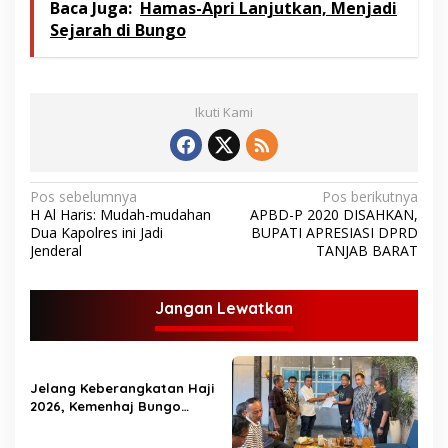
Baca Juga:
Hamas-Apri Lanjutkan, Menjadi
Sejarah di Bungo
Ikuti Kami
N
Pos sebelumnya
Pos berikutnya
H Al Haris: Mudah-mudahan
APBD-P 2020 DISAHKAN,
a
Dua Kapolres ini Jadi
BUPATI APRESIASI DPRD
v
Jenderal
TANJAB BARAT
i
g
Jangan Lewatkan
a
s
Jelang Keberangkatan Haji
i
2026, Kemenhaj Bungo
p
Bagikan Ratusan Koper
Jamaah