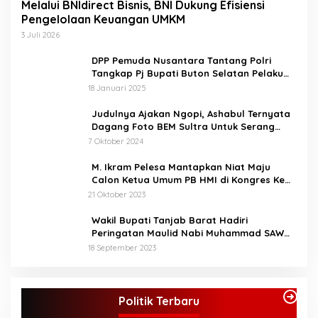
Melalui BNIdirect Bisnis, BNI Dukung Efisiensi
adalah sebagai sarana
untuk melakukan
Pengelolaan Keuangan UMKM
perlombaan kepada anak-
3 Juli 2026
anak, nantinya yang
menang akan mengikuti
DPP Pemuda Nusantara Tantang Polri
perlombaan di tingkat
Tangkap Pj Bupati Buton Selatan Pelaku
provinsi. Bupati berharap
Penganiaya Aktvis HMI
18 Januari 2025
STQ ini bukan hanya
sekedar ajang perlombaan
Judulnya Ajakan Ngopi, Ashabul Ternyata
saja, melainkan untuk
Dagang Foto BEM Sultra Untuk Serang
memahami dan bisa
Paslon
7 Oktober 2024
mengamalkan isi
kandungan Al-Qur’an
M. Ikram Pelesa Mantapkan Niat Maju
dalam kehidupan sehari
Calon Ketua Umum PB HMI di Kongres Ke
hari, sesuai dengan tema.
XXXII Pontianak
21 Oktober 2023
“Melalui STQ ke-53 Tingkat
Kabupaten Bungo kita
Wakil Bupati Tanjab Barat Hadiri
implementasikan nilai -nilai
Peringatan Maulid Nabi Muhammad SAW
Al-Qur’an, membangun
1445 H di Masjid Darul Falah Senyerang
Generasi yang cerdas
18 September 2023
berakhlakul karimah
menuju Bungo Baru”kata
KPU Tetapkan Syukur-Khafied Bupati dan
Bupati (Mus).
Wakil Bupati Merangin Terpilih
Politik Terbaru
Di Merangin, Politik
|
7 Februari 2025