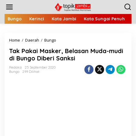
L
e
w
a
Bungo
Kerinci
Kota Jambi
Kota Sungai Penuh
M
t
i
k
Home
/
Daerah
/
Bungo
T
e
a
k
Tak Pakai Masker, Belasan Muda-mudi
k
o
P
n
di Bungo Diberi Sanksi
a
t
k
e
Redaksi
25 September 2020
Bungo
299 Dilihat
a
n
i
M
a
s
k
e
r
,
B
e
l