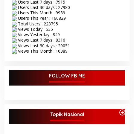
Users Last 7 days : 7915
yang di gelar di kecamatan
Tanah Sepenggal ini,
Users Last 30 days : 27980
diawali dengan grand
Users This Month : 9939
opening STQ, dilanjutkan
Users This Year : 160829
dengan pelantikan dan
Total Users : 228795
pengambilan sumpah
Views Today : 535
sekaligus pemasangan
Views Yesterday : 849
toga kepada Dewan Hakim
Views Last 7 days : 8316
STQ oleh Bupati Bungo.
Views Last 30 days : 29051
Serangkaian kegiatan
Views This Month : 10389
acara pembukaan STQ ini
di tandai dengan
pemukulan beduk oleh
Bupati di dan dampingi
FOLLOW FB ME
oleh wakil Bupati Bungo.
Tamu undangan serta
masyarakat sekitar yang
ikut antusias menyaksikan
acara pembukaan STQ ke-
53 Tingkat Kabupaten
Bungo Tahun 2025 ini.
Topik Nasional
Bupati Bungo H Dedy Putra
saat sambutan
mengatakan STQ
kabupaten Bungo ini