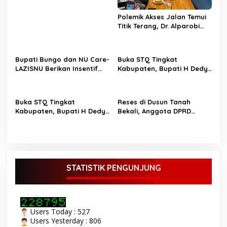
o
s
Polemik Akses Jalan Temui
Titik Terang, Dr. Alparobi
Kawal Hibah Tanah
Bupati Bungo dan NU Care-
Buka STQ Tingkat
LAZISNU Berikan Insentif
Kabupaten, Bupati H Dedy
Guru Ngaji dan Puluhan
Putra Harapkan Jadikan
Gerobak UMKM
Al-Qur’an Pedoman Hidup
Buka STQ Tingkat
Reses di Dusun Tanah
Kabupaten, Bupati H Dedy
Bekali, Anggota DPRD
Putra Harapkan Jadikan
Bungo M Yazid Tampung
Al-Qur’an Sebagai
Aspirasi Masyarakat
Pedoman Hidup TOPIK
BUNGO,- Bupati Bungo H
Dedy Putra didampingi
Wakil Bupati Bungo Ustadz
STATISTIK PENGUNJUNG
Dayat membuka secara
resmi Seleksi Tilawatil
Qur’an (STQ) ke-53 tingkat
Kabupaten Bungo Senin 8
Users Today : 527
September 2025. Acara
Users Yesterday : 806
pembukaan STQ ke-53