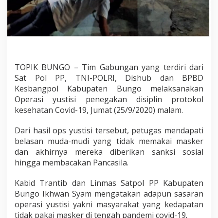
i
S
a
n
k
s
i
TOPIK BUNGO – Tim Gabungan yang terdiri dari
Sat Pol PP, TNI-POLRI, Dishub dan BPBD
Kesbangpol Kabupaten Bungo melaksanakan
Operasi yustisi penegakan disiplin protokol
kesehatan Covid-19, Jumat (25/9/2020) malam.
Dari hasil ops yustisi tersebut, petugas mendapati
belasan muda-mudi yang tidak memakai masker
dan akhirnya mereka diberikan sanksi sosial
hingga membacakan Pancasila.
Kabid Trantib dan Linmas Satpol PP Kabupaten
Bungo Ikhwan Syam mengatakan adapun sasaran
operasi yustisi yakni masyarakat yang kedapatan
tidak pakai masker di tengah pandemi covid-19.