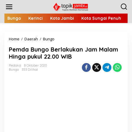
L
e
w
a
Bungo
Kerinci
Kota Jambi
Kota Sungai Penuh
M
t
i
k
Home
/
Daerah
/
Bungo
P
e
e
k
Pemda Bungo Berlakukan Jam Malam
m
o
d
n
Hinga pukul 22.00 WIB
a
t
B
e
Redaksi
8 Oktober 2020
Bungo
353 Dilihat
u
n
n
g
o
B
e
r
l
a
k
u
k