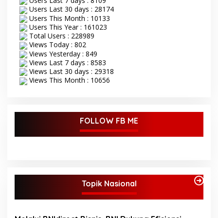
Users Last 7 days : 8109
yang di gelar di kecamatan
Users Last 30 days : 28174
Tanah Sepenggal ini,
Users This Month : 10133
diawali dengan grand
Users This Year : 161023
opening STQ, dilanjutkan
Total Users : 228989
dengan pelantikan dan
pengambilan sumpah
Views Today : 802
sekaligus pemasangan
Views Yesterday : 849
toga kepada Dewan Hakim
Views Last 7 days : 8583
STQ oleh Bupati Bungo.
Views Last 30 days : 29318
Serangkaian kegiatan
Views This Month : 10656
acara pembukaan STQ ini
di tandai dengan
pemukulan beduk oleh
Bupati di dan dampingi
FOLLOW FB ME
oleh wakil Bupati Bungo.
Tamu undangan serta
masyarakat sekitar yang
ikut antusias menyaksikan
acara pembukaan STQ ke-
53 Tingkat Kabupaten
Bungo Tahun 2025 ini.
Topik Nasional
Bupati Bungo H Dedy Putra
saat sambutan
mengatakan STQ
kabupaten Bungo ini