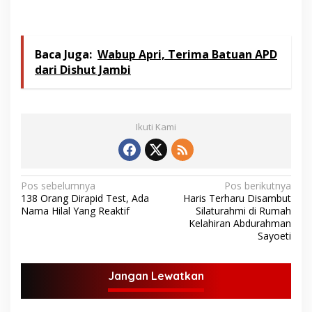
Baca Juga:
Wabup Apri, Terima Batuan APD
dari Dishut Jambi
Ikuti Kami
N
Pos sebelumnya
Pos berikutnya
138 Orang Dirapid Test, Ada
Haris Terharu Disambut
a
Nama Hilal Yang Reaktif
Silaturahmi di Rumah
v
Kelahiran Abdurahman
Sayoeti
i
g
Jangan Lewatkan
a
s