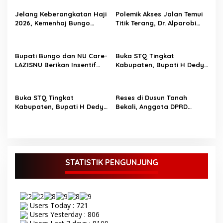
i
Jelang Keberangkatan Haji
Polemik Akses Jalan Temui
p
2026, Kemenhaj Bungo
Titik Terang, Dr. Alparobi
Bagikan Ratusan Koper
Kawal Hibah Tanah
o
Jamaah
s
Bupati Bungo dan NU Care-
Buka STQ Tingkat
LAZISNU Berikan Insentif
Kabupaten, Bupati H Dedy
Guru Ngaji dan Puluhan
Putra Harapkan Jadikan
Gerobak UMKM
Al-Qur’an Pedoman Hidup
Buka STQ Tingkat
Reses di Dusun Tanah
Kabupaten, Bupati H Dedy
Bekali, Anggota DPRD
Putra Harapkan Jadikan
Bungo M Yazid Tampung
Al-Qur’an Sebagai
Aspirasi Masyarakat
Pedoman Hidup TOPIK
BUNGO,- Bupati Bungo H
Dedy Putra didampingi
Wakil Bupati Bungo Ustadz
STATISTIK PENGUNJUNG
Dayat membuka secara
resmi Seleksi Tilawatil
Qur’an (STQ) ke-53 tingkat
Kabupaten Bungo Senin 8
Users Today : 721
September 2025. Acara
Users Yesterday : 806
pembukaan STQ ke-53