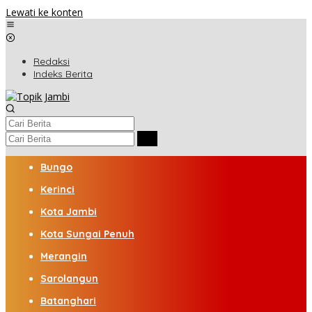
Lewati ke konten
Redaksi
Indeks Berita
Bungo
Kerinci
Kota Jambi
Kota Sungai Penuh
Merangin
Sarolangun
Batanghari