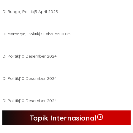
Hasil Quick Count, PSU Pilkada Bungo Pasangan Dedy Dayat
Unggul 220 Suara
Di Bungo, Politik
|
5 April 2025
KPU Tetapkan Syukur-Khafied Bupati dan Wakil Bupati Merangin
Terpilih
Di Merangin, Politik
|
7 Februari 2025
Pemkab Tanjab Barat Beri Bonus kepada Peserta MTQ
Berprestasi
Di Politik
|
10 Desember 2024
Buapati Tanjung Jabung Barat Anwar Sadat Lakukan Konsultasi
Dan Koordinasi Di Bappenas RI Terkait Dana DAK
Di Politik
|
10 Desember 2024
*Wakil Bupati Terpilih Kabupaten Tebo 2024 Nazar Efendi Ikuti
Gowes Bareng Forkompinda*
Di Politik
|
10 Desember 2024
Topik Internasional