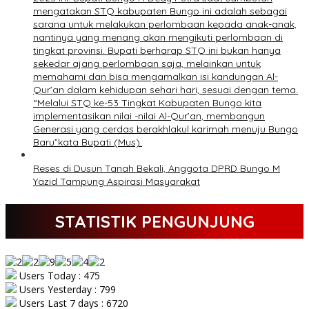
mengatakan STQ kabupaten Bungo ini adalah sebagai
sarana untuk melakukan perlombaan kepada anak-anak,
nantinya yang menang akan mengikuti perlombaan di
tingkat provinsi. Bupati berharap STQ ini bukan hanya
sekedar ajang perlombaan saja, melainkan untuk
memahami dan bisa mengamalkan isi kandungan Al-
Qur’an dalam kehidupan sehari hari, sesuai dengan tema.
“Melalui STQ ke-53 Tingkat Kabupaten Bungo kita
implementasikan nilai -nilai Al-Qur’an, membangun
Generasi yang cerdas berakhlakul karimah menuju Bungo
Baru”kata Bupati (Mus).
Reses di Dusun Tanah Bekali, Anggota DPRD Bungo M
Yazid Tampung Aspirasi Masyarakat
STATISTIK PENGUNJUNG
Users Today : 475
Users Yesterday : 799
Users Last 7 days : 6720