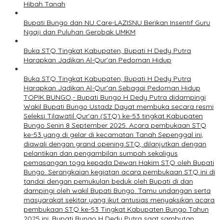
Hibah Tanah
Bupati Bungo dan NU Care-LAZISNU Berikan Insentif Guru
Ngaji dan Puluhan Gerobak UMKM
Buka STQ Tingkat Kabupaten, Bupati H Dedy Putra
Harapkan Jadikan Al-Qur’an Pedoman Hidup
Buka STQ Tingkat Kabupaten, Bupati H Dedy Putra
Harapkan Jadikan Al-Qur’an Sebagai Pedoman Hidup
TOPIK BUNGO,- Bupati Bungo H Dedy Putra didampingi
Wakil Bupati Bungo Ustadz Dayat membuka secara resmi
Seleksi Tilawatil Qur’an (STQ) ke-53 tingkat Kabupaten
Bungo Senin 8 September 2025. Acara pembukaan STQ
ke-53 yang di gelar di kecamatan Tanah Sepenggal ini,
diawali dengan grand opening STQ, dilanjutkan dengan
pelantikan dan pengambilan sumpah sekaligus
pemasangan toga kepada Dewan Hakim STQ oleh Bupati
Bungo. Serangkaian kegiatan acara pembukaan STQ ini di
tandai dengan pemukulan beduk oleh Bupati di dan
dampingi oleh wakil Bupati Bungo. Tamu undangan serta
masyarakat sekitar yang ikut antusias menyaksikan acara
pembukaan STQ ke-53 Tingkat Kabupaten Bungo Tahun
2025 ini. Bupati Bungo H Dedy Putra saat sambutan