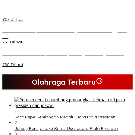
*Lakukan Dugaan Intimidasi dan Penganiayaan, Mahasiswa Sultra
Tuntut Pemecatan Pj Bupati Buton Selatan*
807 Dilihat
Kasad Terima Laporan Kenaikan Pangkat 70 Perwira Tinggi TNI
AD
751 Dilihat
PB HMI Minta Penetapan Kadernya Sebagai Tersangka Bukan
Upaya Kriminalisasi
730 Dilihat
Olahraga Terbaru
1
Saat Bepe Kehilangan Medali Juara Piala Presiden
2
Jersey Persija Laku Keras Usai Juara Piala Presiden
3