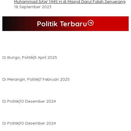
Muhammad SAW 1445 H di Masjid Darul Falah Senyerang
18 September 2023
Politik Terbaru
Hasil Quick Count, PSU Pilkada Bungo Pasangan Dedy Dayat
Unggul 220 Suara
Di Bungo, Politik
|
5 April 2025
KPU Tetapkan Syukur-Khafied Bupati dan Wakil Bupati Merangin
Terpilih
Di Merangin, Politik
|
7 Februari 2025
Pemkab Tanjab Barat Beri Bonus kepada Peserta MTQ
Berprestasi
Di Politik
|
10 Desember 2024
Buapati Tanjung Jabung Barat Anwar Sadat Lakukan Konsultasi
Dan Koordinasi Di Bappenas RI Terkait Dana DAK
Di Politik
|
10 Desember 2024