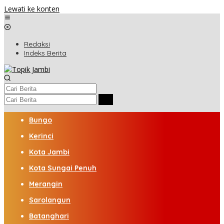
Lewati ke konten
Redaksi
Indeks Berita
Bungo
Kerinci
Kota Jambi
Kota Sungai Penuh
Merangin
Sarolangun
Batanghari