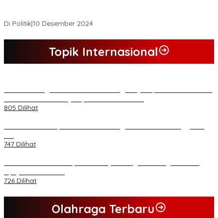
*Wakil Bupati Terpilih Kabupaten Tebo 2024 Nazar Efendi Ikuti
Gowes Bareng Forkompinda*
Di Politik
|
10 Desember 2024
Topik Internasional
*Lakukan Dugaan Intimidasi dan Penganiayaan, Mahasiswa Sultra
Tuntut Pemecatan Pj Bupati Buton Selatan*
805 Dilihat
Kasad Terima Laporan Kenaikan Pangkat 70 Perwira Tinggi TNI
AD
747 Dilihat
PB HMI Minta Penetapan Kadernya Sebagai Tersangka Bukan
Upaya Kriminalisasi
726 Dilihat
Olahraga Terbaru