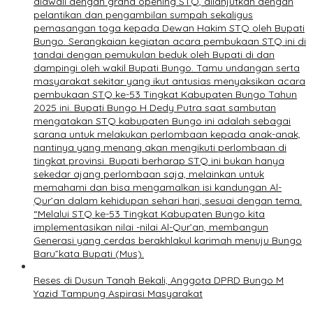
diawali dengan grand opening STQ, dilanjutkan dengan
pelantikan dan pengambilan sumpah sekaligus
pemasangan toga kepada Dewan Hakim STQ oleh Bupati
Bungo. Serangkaian kegiatan acara pembukaan STQ ini di
tandai dengan pemukulan beduk oleh Bupati di dan
dampingi oleh wakil Bupati Bungo. Tamu undangan serta
masyarakat sekitar yang ikut antusias menyaksikan acara
pembukaan STQ ke-53 Tingkat Kabupaten Bungo Tahun
2025 ini. Bupati Bungo H Dedy Putra saat sambutan
mengatakan STQ kabupaten Bungo ini adalah sebagai
sarana untuk melakukan perlombaan kepada anak-anak,
nantinya yang menang akan mengikuti perlombaan di
tingkat provinsi. Bupati berharap STQ ini bukan hanya
sekedar ajang perlombaan saja, melainkan untuk
memahami dan bisa mengamalkan isi kandungan Al-
Qur’an dalam kehidupan sehari hari, sesuai dengan tema.
“Melalui STQ ke-53 Tingkat Kabupaten Bungo kita
implementasikan nilai -nilai Al-Qur’an, membangun
Generasi yang cerdas berakhlakul karimah menuju Bungo
Baru”kata Bupati (Mus).
Reses di Dusun Tanah Bekali, Anggota DPRD Bungo M
Yazid Tampung Aspirasi Masyarakat