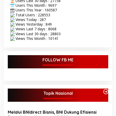
Tanah Sepenggal ini,
Users Last 30 days : 27738
diawali dengan grand
Users This Month : 9697
opening STQ, dilanjutkan
Users This Year : 160587
dengan pelantikan dan
Total Users : 228553
pengambilan sumpah
Views Today : 287
sekaligus pemasangan
Views Yesterday : 849
toga kepada Dewan Hakim
Views Last 7 days : 8068
STQ oleh Bupati Bungo.
Views Last 30 days : 28803
Serangkaian kegiatan
Views This Month : 10141
acara pembukaan STQ ini
di tandai dengan
pemukulan beduk oleh
Bupati di dan dampingi
FOLLOW FB ME
oleh wakil Bupati Bungo.
Tamu undangan serta
masyarakat sekitar yang
ikut antusias menyaksikan
acara pembukaan STQ ke-
53 Tingkat Kabupaten
Bungo Tahun 2025 ini.
Topik Nasional
Bupati Bungo H Dedy Putra
saat sambutan
mengatakan STQ
kabupaten Bungo ini
Melalui BNIdirect Bisnis, BNI Dukung Efisiensi
adalah sebagai sarana