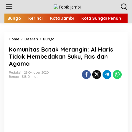
L
e
w
a
Bungo
Kerinci
Kota Jambi
Kota Sungai Penuh
M
t
i
k
Home
/
Daerah
/
Bungo
K
e
o
k
Komunitas Batak Merangin: Al Haris
m
o
u
n
Tidak Membedakan Suku, Ras dan
n
t
Agama
i
e
t
n
Redaksi
28 Oktober 2020
a
Bungo
328 Dilihat
s
B
a
t
a
k
M
e
r
a