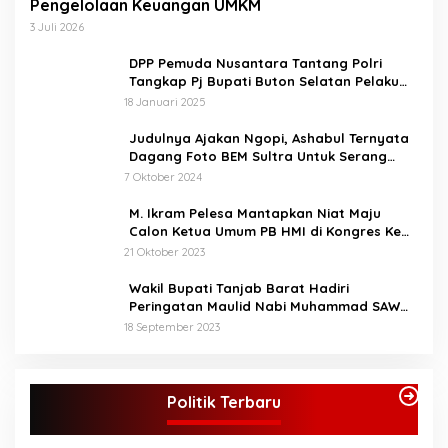
untuk melakukan
Pengelolaan Keuangan UMKM
perlombaan kepada anak-
3 Juli 2026
anak, nantinya yang
menang akan mengikuti
DPP Pemuda Nusantara Tantang Polri
perlombaan di tingkat
Tangkap Pj Bupati Buton Selatan Pelaku
provinsi. Bupati berharap
Penganiaya Aktvis HMI
18 Januari 2025
STQ ini bukan hanya
sekedar ajang perlombaan
Judulnya Ajakan Ngopi, Ashabul Ternyata
saja, melainkan untuk
Dagang Foto BEM Sultra Untuk Serang
memahami dan bisa
Paslon
7 Oktober 2024
mengamalkan isi
kandungan Al-Qur’an
M. Ikram Pelesa Mantapkan Niat Maju
dalam kehidupan sehari
Calon Ketua Umum PB HMI di Kongres Ke
hari, sesuai dengan tema.
XXXII Pontianak
21 Oktober 2023
“Melalui STQ ke-53 Tingkat
Kabupaten Bungo kita
Wakil Bupati Tanjab Barat Hadiri
implementasikan nilai -nilai
Peringatan Maulid Nabi Muhammad SAW
Al-Qur’an, membangun
1445 H di Masjid Darul Falah Senyerang
Generasi yang cerdas
18 September 2023
berakhlakul karimah
menuju Bungo Baru”kata
Bupati (Mus).
Politik Terbaru