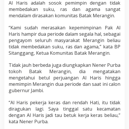
Al Haris adalah sosok pemimpin dengan tidak
a
n
membedakan suku, ras dan agama sangat
S
mendalam dirasakan komunitas Batak Merangin.
u
k
“Kami sudah merasakan kepemimpinan Pak Al
u
Haris hampir dua periode dalam segala hal, sebagai
,
R
pengayom seluruh masyarakat Merangin beliau
a
tidak membedakan suku, ras dan agama,” kata BP
s
Sitanggang, Ketua Komunitas Batak Merangin.
d
a
Tidak jauh berbeda juga diungkapkan Nener Purba
n
A
tokoh Batak Merangin, dia mengatakan
g
mengetahui betul perjuangan Al Haris hingga
a
memimpin Merangin dua periode dan saat ini calon
m
gubernur Jambi.
a
“Al Haris pekerja keras dan rendah Hati, itu tidak
diragukan lagi. Saya tinggal satu kecamatan
dengan Al Haris jadi tau betuk kerja keras beliau,”
kata Nener Purba.