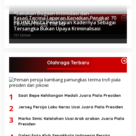
*Lakukan Dugaan Intimidasi dan
Kasad Terima Laporan Kenaikan Pangkat 70
Penganiayaan, Mahasiswa Sultra Tuntut
Topik Internasional
PB HMI Minta Penetapan Kadernya Sebagai
Perwira Tinggi TNI AD
Pemecatan Pj Bupati Buton Selatan*
805 Dilihat
Tersangka Bukan Upaya Kriminalisasi
747 Dilihat
727 Dilihat
Olahraga Terbaru
1
Saat Bepe Kehilangan Medali Juara Piala Presiden
2
Jersey Persija Laku Keras Usai Juara Piala Presiden
3
Marko Simic Kelelahan Usai Arak arakan Juara Piala
Presiden
Galeri Foto Klub Sepakbola Indonesia Persija