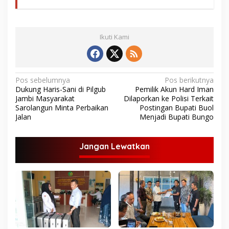
Ikuti Kami
N
Pos sebelumnya
Pos berikutnya
Dukung Haris-Sani di Pilgub
Pemilik Akun Hard Iman
a
Jambi Masyarakat
Dilaporkan ke Polisi Terkait
v
Sarolangun Minta Perbaikan
Postingan Bupati Buol
Jalan
Menjadi Bupati Bungo
i
g
Jangan Lewatkan
a
s
i
p
o
s