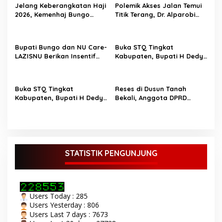
Jelang Keberangkatan Haji
Polemik Akses Jalan Temui
2026, Kemenhaj Bungo
Titik Terang, Dr. Alparobi
Bagikan Ratusan Koper
Kawal Hibah Tanah
Jamaah
Bupati Bungo dan NU Care-
Buka STQ Tingkat
LAZISNU Berikan Insentif
Kabupaten, Bupati H Dedy
Guru Ngaji dan Puluhan
Putra Harapkan Jadikan
Gerobak UMKM
Al-Qur’an Pedoman Hidup
Buka STQ Tingkat
Reses di Dusun Tanah
Kabupaten, Bupati H Dedy
Bekali, Anggota DPRD
Putra Harapkan Jadikan
Bungo M Yazid Tampung
Al-Qur’an Sebagai
Aspirasi Masyarakat
Pedoman Hidup TOPIK
BUNGO,- Bupati Bungo H
Dedy Putra didampingi
Wakil Bupati Bungo Ustadz
STATISTIK PENGUNJUNG
Dayat membuka secara
resmi Seleksi Tilawatil
Qur’an (STQ) ke-53 tingkat
Kabupaten Bungo Senin 8
Users Today : 285
September 2025. Acara
Users Yesterday : 806
pembukaan STQ ke-53
Users Last 7 days : 7673
yang di gelar di kecamatan