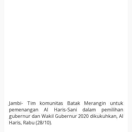
n
g
i
n
:
A
l
H
a
r
i
s
T
i
d
a
k
M
e
Jambi- Tim komunitas Batak Merangin untuk
m
b
pemenangan Al Haris-Sani dalam pemilihan
e
gubernur dan Wakil Gubernur 2020 dikukuhkan, Al
d
Haris, Rabu (28/10).
a
k