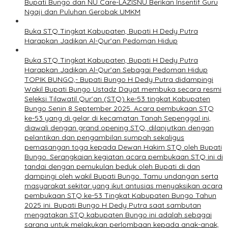
Bupati Bungo dan NU Care-LAZISNU Berikan Insentif Guru
Ngaji dan Puluhan Gerobak UMKM
Buka STQ Tingkat Kabupaten, Bupati H Dedy Putra
Harapkan Jadikan Al-Qur’an Pedoman Hidup
Buka STQ Tingkat Kabupaten, Bupati H Dedy Putra
Harapkan Jadikan Al-Qur’an Sebagai Pedoman Hidup
TOPIK BUNGO,- Bupati Bungo H Dedy Putra didampingi
Wakil Bupati Bungo Ustadz Dayat membuka secara resmi
Seleksi Tilawatil Qur’an (STQ) ke-53 tingkat Kabupaten
Bungo Senin 8 September 2025. Acara pembukaan STQ
ke-53 yang di gelar di kecamatan Tanah Sepenggal ini,
diawali dengan grand opening STQ, dilanjutkan dengan
pelantikan dan pengambilan sumpah sekaligus
pemasangan toga kepada Dewan Hakim STQ oleh Bupati
Bungo. Serangkaian kegiatan acara pembukaan STQ ini di
tandai dengan pemukulan beduk oleh Bupati di dan
dampingi oleh wakil Bupati Bungo. Tamu undangan serta
masyarakat sekitar yang ikut antusias menyaksikan acara
pembukaan STQ ke-53 Tingkat Kabupaten Bungo Tahun
2025 ini. Bupati Bungo H Dedy Putra saat sambutan
mengatakan STQ kabupaten Bungo ini adalah sebagai
sarana untuk melakukan perlombaan kepada anak-anak,