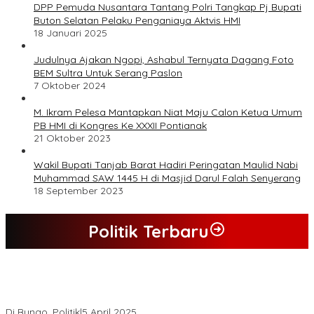
DPP Pemuda Nusantara Tantang Polri Tangkap Pj Bupati
Buton Selatan Pelaku Penganiaya Aktvis HMI
18 Januari 2025
Judulnya Ajakan Ngopi, Ashabul Ternyata Dagang Foto
BEM Sultra Untuk Serang Paslon
7 Oktober 2024
M. Ikram Pelesa Mantapkan Niat Maju Calon Ketua Umum
PB HMI di Kongres Ke XXXII Pontianak
21 Oktober 2023
Wakil Bupati Tanjab Barat Hadiri Peringatan Maulid Nabi
Muhammad SAW 1445 H di Masjid Darul Falah Senyerang
18 September 2023
Politik Terbaru
Hasil Quick Count, PSU Pilkada Bungo Pasangan Dedy Dayat
Unggul 220 Suara
Di Bungo, Politik
|
5 April 2025