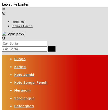
Lewati ke konten
Redaksi
Indeks Berita
Bungo
Kerinci
Kota Jambi
Kota Sungai Penuh
Merangin
Sarolangun
Batanghari