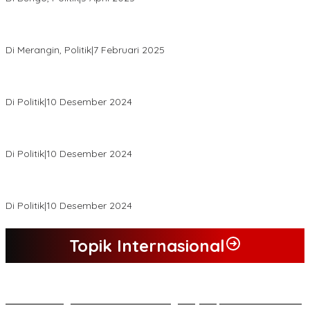
KPU Tetapkan Syukur-Khafied Bupati dan Wakil Bupati Merangin
Terpilih
Di Merangin, Politik
|
7 Februari 2025
Pemkab Tanjab Barat Beri Bonus kepada Peserta MTQ
Berprestasi
Di Politik
|
10 Desember 2024
Buapati Tanjung Jabung Barat Anwar Sadat Lakukan Konsultasi
Dan Koordinasi Di Bappenas RI Terkait Dana DAK
Di Politik
|
10 Desember 2024
*Wakil Bupati Terpilih Kabupaten Tebo 2024 Nazar Efendi Ikuti
Gowes Bareng Forkompinda*
Di Politik
|
10 Desember 2024
Topik Internasional
*Lakukan Dugaan Intimidasi dan Penganiayaan, Mahasiswa Sultra