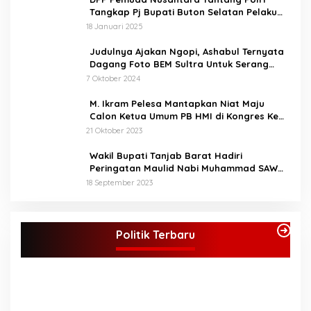
perlombaan di tingkat
Tangkap Pj Bupati Buton Selatan Pelaku
provinsi. Bupati berharap
Penganiaya Aktvis HMI
18 Januari 2025
STQ ini bukan hanya
sekedar ajang perlombaan
Judulnya Ajakan Ngopi, Ashabul Ternyata
saja, melainkan untuk
Dagang Foto BEM Sultra Untuk Serang
memahami dan bisa
Paslon
7 Oktober 2024
mengamalkan isi
kandungan Al-Qur’an
M. Ikram Pelesa Mantapkan Niat Maju
dalam kehidupan sehari
Calon Ketua Umum PB HMI di Kongres Ke
hari, sesuai dengan tema.
XXXII Pontianak
21 Oktober 2023
“Melalui STQ ke-53 Tingkat
Kabupaten Bungo kita
Wakil Bupati Tanjab Barat Hadiri
implementasikan nilai -nilai
Peringatan Maulid Nabi Muhammad SAW
Al-Qur’an, membangun
1445 H di Masjid Darul Falah Senyerang
Generasi yang cerdas
18 September 2023
berakhlakul karimah
menuju Bungo Baru”kata
KPU Tetapkan Syukur-Khafied Bupati dan
Bupati (Mus).
Wakil Bupati Merangin Terpilih
Politik Terbaru
Di Merangin, Politik
|
7 Februari 2025