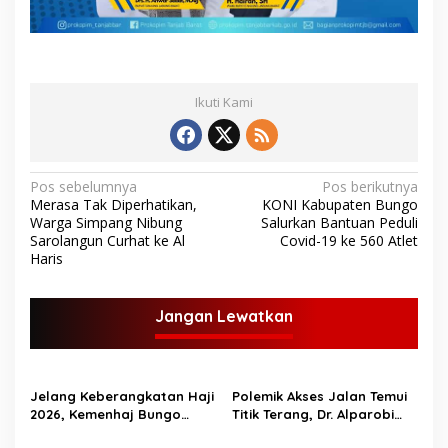
Ikuti Kami
N
Pos sebelumnya
Pos berikutnya
Merasa Tak Diperhatikan,
KONI Kabupaten Bungo
a
Warga Simpang Nibung
Salurkan Bantuan Peduli
v
Sarolangun Curhat ke Al
Covid-19 ke 560 Atlet
Haris
i
g
Jangan Lewatkan
a
s
i
Jelang Keberangkatan Haji
Polemik Akses Jalan Temui
p
2026, Kemenhaj Bungo
Titik Terang, Dr. Alparobi
Bagikan Ratusan Koper
Kawal Hibah Tanah
o