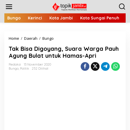
L
e
w
a
Bungo
Kerinci
Kota Jambi
Kota Sungai Penuh
M
t
i
k
Home
/
Daerah
/
Bungo
T
e
a
k
Tak Bisa Digoyang, Suara Warga Pauh
k
o
B
n
Agung Bulat untuk Hamas-Apri
i
t
s
e
Redaksi
13 November 2020
Bungo
,
Politik
252 Dilihat
a
n
D
i
g
o
y
a
n
g
,
S
u