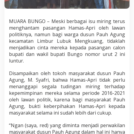
u
k
H
a
MUARA BUNGO – Meski berbagai isu miring terus
m
menghantam pasangan Hamas-Apri oleh lawan
a
politiknya, namun bagi warga dusun Pauh Agung
s
kecamatan Limbur Lubuk Mengkuang, tidaklah
-
A
menjadikan cinta mereka kepada pasangan calon
p
bupati dan wakil bupati Bungo nomor urut 2 ini
r
luntur.
i
Disampaikan oleh tokoh masyarakat dusun Pauh
Agung, M. Syafri, bahwa Hamas-Apri tidak perlu
menanggapi segala tudingan miring terhadap
kepemimpinan mereka selama periode 2016-2021
oleh lawan politik, karena bagi masyarakat Pauh
Agung, bukti keberpihakan Hamas-Apri kepada
masyarakat selama ini sudah lebih dari cukup.
“Ngan (saya, red) yang diminta menjadi perwakilan
masyarakat dusun Pauh Agung dalam hal ini hanya