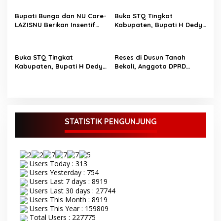
Jamaah
s
Bupati Bungo dan NU Care-
Buka STQ Tingkat
LAZISNU Berikan Insentif
Kabupaten, Bupati H Dedy
Guru Ngaji dan Puluhan
Putra Harapkan Jadikan
Gerobak UMKM
Al-Qur’an Pedoman Hidup
Buka STQ Tingkat
Reses di Dusun Tanah
Kabupaten, Bupati H Dedy
Bekali, Anggota DPRD
Putra Harapkan Jadikan
Bungo M Yazid Tampung
Al-Qur’an Sebagai
Aspirasi Masyarakat
Pedoman Hidup TOPIK
BUNGO,- Bupati Bungo H
Dedy Putra didampingi
Wakil Bupati Bungo Ustadz
STATISTIK PENGUNJUNG
Dayat membuka secara
resmi Seleksi Tilawatil
Qur’an (STQ) ke-53 tingkat
Kabupaten Bungo Senin 8
Users Today : 313
September 2025. Acara
Users Yesterday : 754
pembukaan STQ ke-53
Users Last 7 days : 8919
yang di gelar di kecamatan
Users Last 30 days : 27744
Tanah Sepenggal ini,
Users This Month : 8919
diawali dengan grand
Users This Year : 159809
opening STQ, dilanjutkan
Total Users : 227775
dengan pelantikan dan