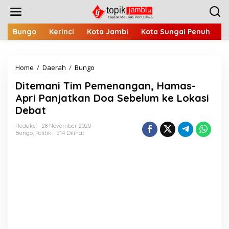
L
e
w
a
Bungo
Kerinci
Kota Jambi
Kota Sungai Penuh
M
t
i
k
Home
/
Daerah
/
Bungo
D
e
i
k
Ditemani Tim Pemenangan, Hamas-
t
o
e
n
Apri Panjatkan Doa Sebelum ke Lokasi
m
t
Debat
a
e
n
n
Redaksi
28 November 2020
i
Bungo
,
Politik
514 Dilihat
T
i
m
P
e
m
e
n
a
n