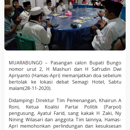
a
S
e
b
e
l
u
m
k
e
L
o
MUARABUNGO – Pasangan calon Bupati Bungo
k
nomor urut 2, H Mashuri dan H Safrudin Dwi
a
Apriyanto (Hamas-Apri) memanjatkan doa sebelum
s
bertolak ke lokasi debat Semagi Hotel, Sabtu
i
D
malam(28-11-2020).
e
b
Didampingi Direktur Tim Pemenangan, Khairun A
a
Roni, Ketua Koalisi Partai Politik (Parpol)
t
pengusung, Ayatul Farid, sang kakak H Zaki, Ny
Nining Wilasari dan anggota Tim lainnya, Hamas-
Apri memohonkan perlindungan dan kesuksesan