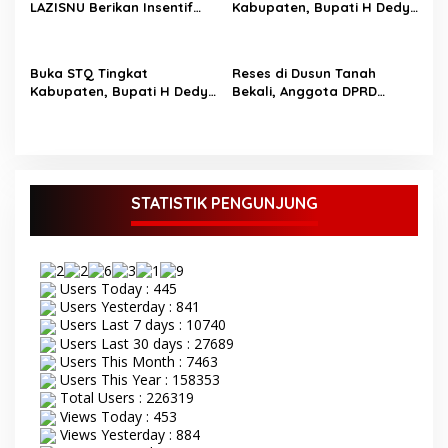
LAZISNU Berikan Insentif
Kabupaten, Bupati H Dedy
Guru Ngaji dan Puluhan
Putra Harapkan Jadikan
Gerobak UMKM
Al-Qur’an Pedoman Hidup
Buka STQ Tingkat
Reses di Dusun Tanah
Kabupaten, Bupati H Dedy
Bekali, Anggota DPRD
Putra Harapkan Jadikan
Bungo M Yazid Tampung
Al-Qur’an Sebagai
Aspirasi Masyarakat
Pedoman Hidup TOPIK
BUNGO,- Bupati Bungo H
Dedy Putra didampingi
Wakil Bupati Bungo Ustadz
STATISTIK PENGUNJUNG
Dayat membuka secara
resmi Seleksi Tilawatil
Qur’an (STQ) ke-53 tingkat
Kabupaten Bungo Senin 8
Users Today : 445
September 2025. Acara
Users Yesterday : 841
pembukaan STQ ke-53
Users Last 7 days : 10740
yang di gelar di kecamatan
Users Last 30 days : 27689
Tanah Sepenggal ini,
Users This Month : 7463
diawali dengan grand
Users This Year : 158353
opening STQ, dilanjutkan
Total Users : 226319
dengan pelantikan dan
pengambilan sumpah
Views Today : 453
sekaligus pemasangan
Views Yesterday : 884