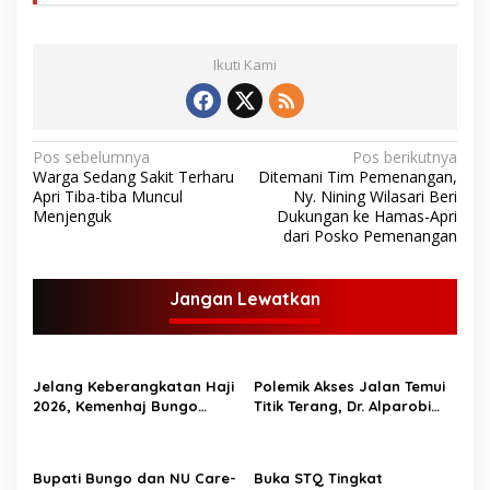
Ikuti Kami
N
Pos sebelumnya
Pos berikutnya
Warga Sedang Sakit Terharu
Ditemani Tim Pemenangan,
a
Apri Tiba-tiba Muncul
Ny. Nining Wilasari Beri
v
Menjenguk
Dukungan ke Hamas-Apri
dari Posko Pemenangan
i
g
Jangan Lewatkan
a
s
i
Jelang Keberangkatan Haji
Polemik Akses Jalan Temui
p
2026, Kemenhaj Bungo
Titik Terang, Dr. Alparobi
Bagikan Ratusan Koper
Kawal Hibah Tanah
o
Jamaah
s
Bupati Bungo dan NU Care-
Buka STQ Tingkat