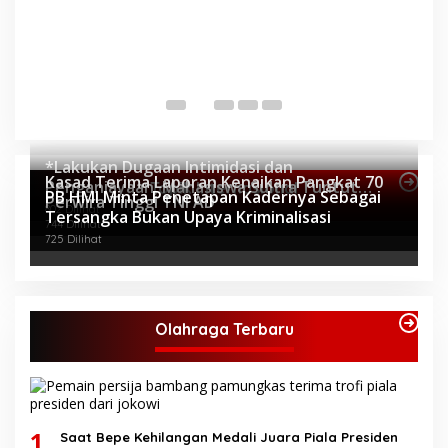
P
P
Di 
*Lakukan Dugaan Intimidasi dan
Kasad Terima Laporan Kenaikan Pangkat 70
Penganiayaan, Mahasiswa Sultra Tuntut
Topik Internasional
PB HMI Minta Penetapan Kadernya Sebagai
Perwira Tinggi TNI AD
Pemecatan Pj Bupati Buton Selatan*
802 Dilihat
Tersangka Bukan Upaya Kriminalisasi
744 Dilihat
725 Dilihat
Olahraga Terbaru
1
Saat Bepe Kehilangan Medali Juara Piala Presiden