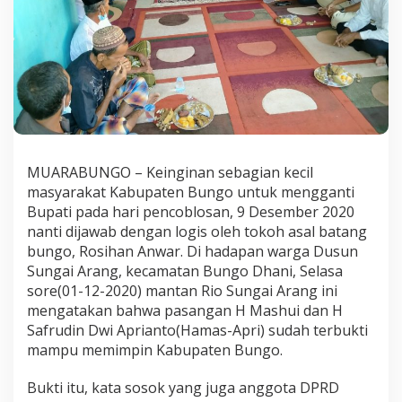
n
t
i
,
D
i
o
M
a
m
MUARABUNGO – Keinginan sebagian kecil
p
u
masyarakat Kabupaten Bungo untuk mengganti
Bupati pada hari pencoblosan, 9 Desember 2020
nanti dijawab dengan logis oleh tokoh asal batang
bungo, Rosihan Anwar. Di hadapan warga Dusun
Sungai Arang, kecamatan Bungo Dhani, Selasa
sore(01-12-2020) mantan Rio Sungai Arang ini
mengatakan bahwa pasangan H Mashui dan H
Safrudin Dwi Aprianto(Hamas-Apri) sudah terbukti
mampu memimpin Kabupaten Bungo.
Bukti itu, kata sosok yang juga anggota DPRD