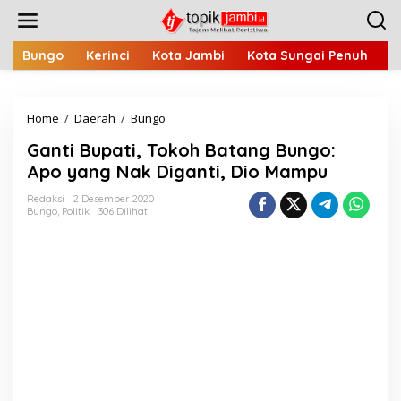
L
e
w
a
Bungo
Kerinci
Kota Jambi
Kota Sungai Penuh
M
t
i
k
Home
/
Daerah
/
Bungo
G
e
a
k
Ganti Bupati, Tokoh Batang Bungo:
n
o
t
n
Apo yang Nak Diganti, Dio Mampu
i
t
B
e
Redaksi
2 Desember 2020
Bungo
,
Politik
306 Dilihat
u
n
p
a
t
i
,
T
o
k
o
h
B