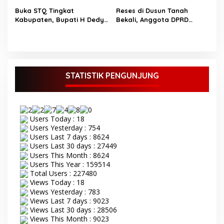
Buka STQ Tingkat
Reses di Dusun Tanah
Kabupaten, Bupati H Dedy
Bekali, Anggota DPRD
Putra Harapkan Jadikan
Bungo M Yazid Tampung
Al-Qur’an Sebagai
Aspirasi Masyarakat
Pedoman Hidup TOPIK
BUNGO,- Bupati Bungo H
Dedy Putra didampingi
Wakil Bupati Bungo Ustadz
STATISTIK PENGUNJUNG
Dayat membuka secara
resmi Seleksi Tilawatil
Qur’an (STQ) ke-53 tingkat
Kabupaten Bungo Senin 8
Users Today : 18
September 2025. Acara
Users Yesterday : 754
pembukaan STQ ke-53
Users Last 7 days : 8624
yang di gelar di kecamatan
Users Last 30 days : 27449
Tanah Sepenggal ini,
Users This Month : 8624
diawali dengan grand
Users This Year : 159514
opening STQ, dilanjutkan
Total Users : 227480
dengan pelantikan dan
pengambilan sumpah
Views Today : 18
sekaligus pemasangan
Views Yesterday : 783
toga kepada Dewan Hakim
Views Last 7 days : 9023
STQ oleh Bupati Bungo.
Views Last 30 days : 28506
Serangkaian kegiatan
Views This Month : 9023