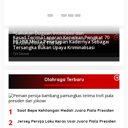
P
Di 
*Lakukan Dugaan Intimidasi dan
Kasad Terima Laporan Kenaikan Pangkat 70
Penganiayaan, Mahasiswa Sultra Tuntut
Topik Internasional
PB HMI Minta Penetapan Kadernya Sebagai
Perwira Tinggi TNI AD
Pemecatan Pj Bupati Buton Selatan*
805 Dilihat
Tersangka Bukan Upaya Kriminalisasi
747 Dilihat
725 Dilihat
Olahraga Terbaru
1
Saat Bepe Kehilangan Medali Juara Piala Presiden
2
Jersey Persija Laku Keras Usai Juara Piala Presiden