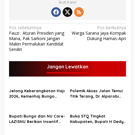
Ikuti Kami
N
Pos sebelumnya
Pos berikutnya
Fauzi : Aturan Presiden yang
Warga Sarana Jaya Kompak
a
Mana, Pak Sarkoni Jangan
Dukung Hamas-Apri
v
Makin Permalukan Kandidat
Sendiri
i
g
Jangan Lewatkan
a
s
i
Jelang Keberangkatan Haji
Polemik Akses Jalan Temui
p
2026, Kemenhaj Bungo
Titik Terang, Dr. Alparobi
Bagikan Ratusan Koper
Kawal Hibah Tanah
o
Jamaah
s
Bupati Bungo dan NU Care-
Buka STQ Tingkat
LAZISNU Berikan Insentif
Kabupaten, Bupati H Dedy
Guru Ngaji dan Puluhan
Putra Harapkan Jadikan
Gerobak UMKM
Al-Qur’an Pedoman Hidup