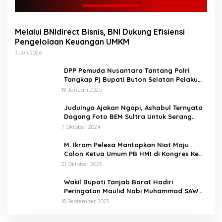
saat sambutan
mengatakan STQ
kabupaten Bungo ini
Melalui BNIdirect Bisnis, BNI Dukung Efisiensi
adalah sebagai sarana
Pengelolaan Keuangan UMKM
untuk melakukan
perlombaan kepada anak-
3 Juli 2026
anak, nantinya yang
menang akan mengikuti
DPP Pemuda Nusantara Tantang Polri
perlombaan di tingkat
Tangkap Pj Bupati Buton Selatan Pelaku
provinsi. Bupati berharap
Penganiaya Aktvis HMI
18 Januari 2025
STQ ini bukan hanya
sekedar ajang perlombaan
Judulnya Ajakan Ngopi, Ashabul Ternyata
saja, melainkan untuk
Dagang Foto BEM Sultra Untuk Serang
memahami dan bisa
Paslon
7 Oktober 2024
mengamalkan isi
kandungan Al-Qur’an
M. Ikram Pelesa Mantapkan Niat Maju
dalam kehidupan sehari
Calon Ketua Umum PB HMI di Kongres Ke
hari, sesuai dengan tema.
XXXII Pontianak
21 Oktober 2023
“Melalui STQ ke-53 Tingkat
Kabupaten Bungo kita
Wakil Bupati Tanjab Barat Hadiri
implementasikan nilai -nilai
Peringatan Maulid Nabi Muhammad SAW
Al-Qur’an, membangun
1445 H di Masjid Darul Falah Senyerang
Generasi yang cerdas
18 September 2023
berakhlakul karimah
menuju Bungo Baru”kata
KPU Tetapkan Syukur-Khafied Bupati dan