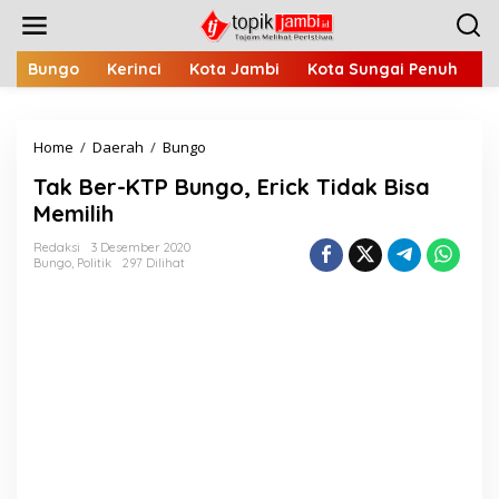
L
e
w
a
Bungo
Kerinci
Kota Jambi
Kota Sungai Penuh
M
t
i
k
Home
/
Daerah
/
Bungo
T
e
a
k
Tak Ber-KTP Bungo, Erick Tidak Bisa
k
o
B
n
Memilih
e
t
r
e
Redaksi
3 Desember 2020
Bungo
,
Politik
297 Dilihat
-
n
K
T
P
B
u
n
g
o
,
E
r