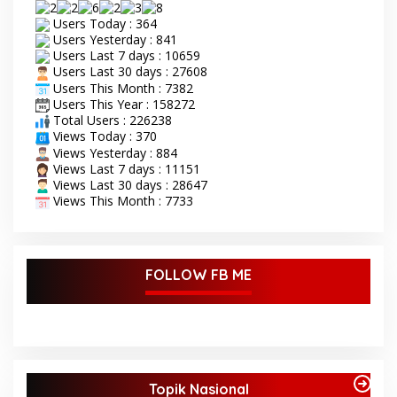
Kabupaten Bungo Senin 8
Users Today : 364
September 2025. Acara
Users Yesterday : 841
pembukaan STQ ke-53
Users Last 7 days : 10659
yang di gelar di kecamatan
Users Last 30 days : 27608
Tanah Sepenggal ini,
Users This Month : 7382
diawali dengan grand
Users This Year : 158272
opening STQ, dilanjutkan
Total Users : 226238
dengan pelantikan dan
pengambilan sumpah
Views Today : 370
sekaligus pemasangan
Views Yesterday : 884
toga kepada Dewan Hakim
Views Last 7 days : 11151
STQ oleh Bupati Bungo.
Views Last 30 days : 28647
Serangkaian kegiatan
Views This Month : 7733
acara pembukaan STQ ini
di tandai dengan
pemukulan beduk oleh
Bupati di dan dampingi
FOLLOW FB ME
oleh wakil Bupati Bungo.
Tamu undangan serta
masyarakat sekitar yang
ikut antusias menyaksikan
acara pembukaan STQ ke-
53 Tingkat Kabupaten
Bungo Tahun 2025 ini.
Topik Nasional
Bupati Bungo H Dedy Putra