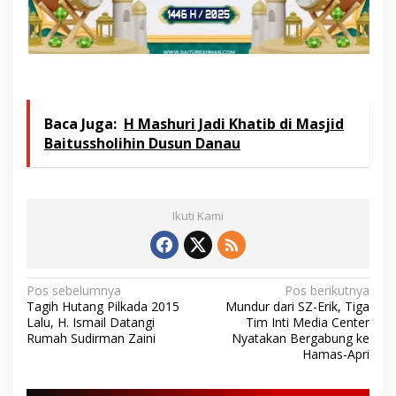
Baca Juga:
H Mashuri Jadi Khatib di Masjid
Baitussholihin Dusun Danau
Ikuti Kami
N
Pos sebelumnya
Pos berikutnya
Tagih Hutang Pilkada 2015
Mundur dari SZ-Erik, Tiga
a
Lalu, H. Ismail Datangi
Tim Inti Media Center
v
Rumah Sudirman Zaini
Nyatakan Bergabung ke
Hamas-Apri
i
g