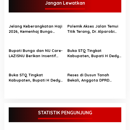
Jangan Lewatkan
a
s
i
Jelang Keberangkatan Haji
Polemik Akses Jalan Temui
p
2026, Kemenhaj Bungo
Titik Terang, Dr. Alparobi
Bagikan Ratusan Koper
Kawal Hibah Tanah
o
Jamaah
s
Bupati Bungo dan NU Care-
Buka STQ Tingkat
LAZISNU Berikan Insentif
Kabupaten, Bupati H Dedy
Guru Ngaji dan Puluhan
Putra Harapkan Jadikan
Gerobak UMKM
Al-Qur’an Pedoman Hidup
Buka STQ Tingkat
Reses di Dusun Tanah
Kabupaten, Bupati H Dedy
Bekali, Anggota DPRD
Putra Harapkan Jadikan
Bungo M Yazid Tampung
Al-Qur’an Sebagai
Aspirasi Masyarakat
Pedoman Hidup TOPIK
BUNGO,- Bupati Bungo H
Dedy Putra didampingi
Wakil Bupati Bungo Ustadz
STATISTIK PENGUNJUNG
Dayat membuka secara
resmi Seleksi Tilawatil
Qur’an (STQ) ke-53 tingkat