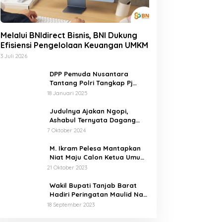
Melalui BNIdirect Bisnis, BNI Dukung
Efisiensi Pengelolaan Keuangan UMKM
3 Juli 2026
DPP Pemuda Nusantara
Tantang Polri Tangkap Pj
Bupati Buton Selatan Pelaku
18 Januari 2025
Penganiaya Aktvis HMI
Judulnya Ajakan Ngopi,
Ashabul Ternyata Dagang
Foto BEM Sultra Untuk Serang
7 Oktober 2024
Paslon
M. Ikram Pelesa Mantapkan
Niat Maju Calon Ketua Umum
PB HMI di Kongres Ke XXXII
21 Oktober 2023
Pontianak
Wakil Bupati Tanjab Barat
Hadiri Peringatan Maulid Nabi
Muhammad SAW 1445 H di
18 September 2023
Masjid Darul Falah Senyerang