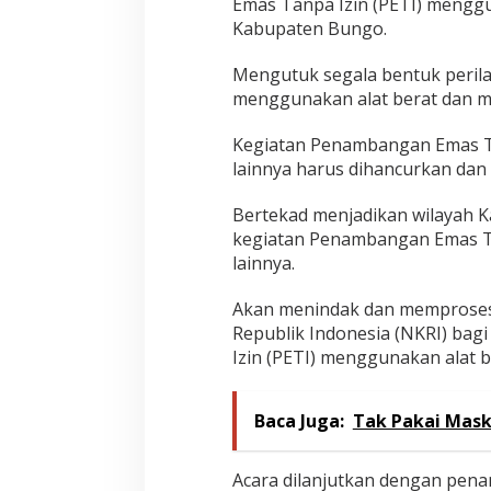
Emas Tanpa Izin (PETI) menggun
g
Kabupaten Bungo.
k
u
Mengutuk segala bentuk peril
n
g
menggunakan alat berat dan me
a
n
‌Kegiatan Penambangan Emas T
lainnya harus dihancurkan dan
‌Bertekad menjadikan wilayah 
kegiatan Penambangan Emas Ta
lainnya.
‌Akan menindak dan memproses
Republik Indonesia (NKRI) bag
Izin (PETI) menggunakan alat b
Baca Juga:
Tak Pakai Mask
‌Acara dilanjutkan dengan pen