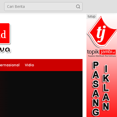
tutup
ternasional
Vidio