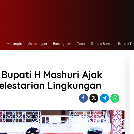
h
Merangin
Sarolangun
Batanghari
Tebo
Tanjab Barat
Tanjab Ti
, Bupati H Mashuri Ajak
elestarian Lingkungan