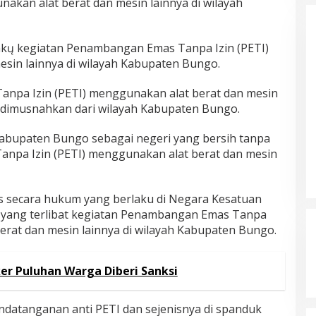
akan alat berat dan mesin lainnya di wilayah
Hasil Quick Count, PSU Pilkada
Bungo Pasangan Dedy Dayat
Unggul 220 Suara
Di Bungo, Politik
|
5 April 2025
akų kegiatan Penambangan Emas Tanpa Izin (PETI)
sin lainnya di wilayah Kabupaten Bungo.
anpa Izin (PETI) menggunakan alat berat dan mesin
 dimusnahkan dari wilayah Kabupaten Bungo.
Kabupaten Bungo sebagai negeri yang bersih tanpa
npa Izin (PETI) menggunakan alat berat dan mesin
 secara hukum yang berlaku di Negara Kesatuan
i yang terlibat kegiatan Penambangan Emas Tanpa
erat dan mesin lainnya di wilayah Kabupaten Bungo.
er Puluhan Warga Diberi Sanksi
andatanganan anti PETI dan sejenisnya di spanduk