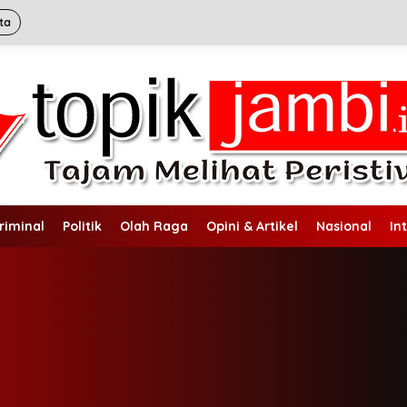
ta
riminal
Politik
Olah Raga
Opini & Artikel
Nasional
In