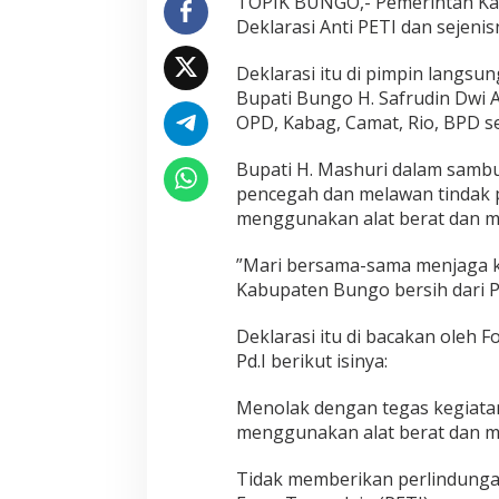
TOPIK BUNGO,- Pemerintah Ka
y
Deklarasi Anti PETI dan sejeni
a
r
‌Deklarasi itu di pimpin langsu
a
k
Bupati Bungo H. Safrudin Dwi 
a
OPD, Kabag, Camat, Rio, BPD s
t
J
‌Bupati H. Mashuri dalam samb
a
pencegah dan melawan tindak 
g
a
menggunakan alat berat dan m
K
e
‌”Mari bersama-sama menjaga ke
l
Kabupaten Bungo bersih dari P
e
s
‌Deklarasi itu di bacakan oleh 
t
a
Pd.I berikut isinya:
r
i
‌Menolak dengan tegas kegiat
a
menggunakan alat berat dan me
n
L
i
‌Tidak memberikan perlindung
n