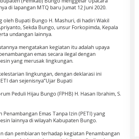
bupaten (Pemkab) Bungo menggelar Upacara
snya di lapangan MTQ baru Jumat 12 Juni 2020.
ng oleh Bupati Bungo H. Mashuri, di hadiri Wakil
Apriyanto, Sekda Bungo, unsur Forkopimda, Kepala
erta undangan lainnya.
utannya mengatakan kegiatan itu adalah upaya
penambangan emas secara ilegal dengan
esin yang merusak lingkungan.
lestarian lingkungan, dengan deklarasi ini
ETI dan sejenisnya”Ujar Bupati
Forum Peduli Hijau Bungo (FPHB) H. Hasan Ibrahim, S.
an Penambangan Emas Tanpa Izin (PETI) yang
sin lainnya di wilayah Kabupaten Bungo.
an dan pembiaran terhadap kegiatan Penambangan