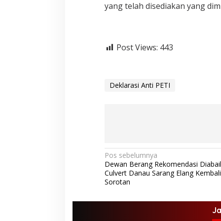
yang telah disediakan yang dimu
Post Views:
443
Deklarasi Anti PETI
N
Pos sebelumnya
Dewan Berang Rekomendasi Diabai
a
Culvert Danau Sarang Elang Kembali 
v
Sorotan
i
g
J